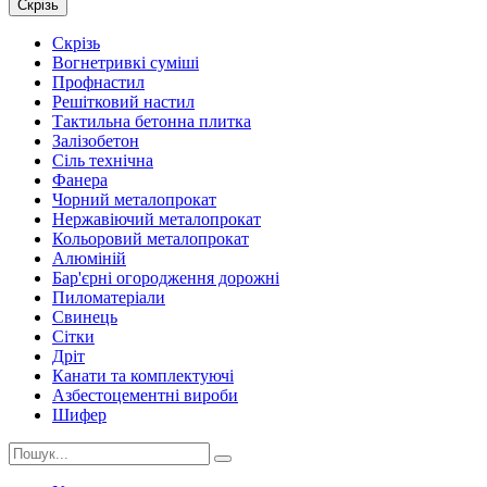
Скрізь
Скрізь
Вогнетривкі суміші
Профнастил
Решітковий настил
Тактильна бетонна плитка
Залізобетон
Сіль технічна
Фанера
Чорний металопрокат
Нержавіючий металопрокат
Кольоровий металопрокат
Алюміній
Бар'єрні огородження дорожні
Пиломатеріали
Cвинець
Сітки
Дріт
Канати та комплектуючі
Азбестоцементні вироби
Шифер