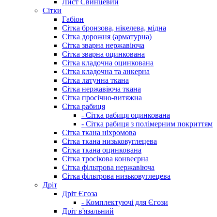
Лист Свинцевий
Сітки
Габіон
Сітка бронзова, нікелева, мідна
Сітка дорожня (арматурна)
Сітка зварна нержавіюча
Сітка зварна оцинкована
Сітка кладочна оцинкована
Сітка кладочна та анкерна
Сітка латунна ткана
Сітка нержавіюча ткана
Сітка просічно-витяжна
Сітка рабиця
- Сітка рабиця оцинкована
- Сітка рабиця з полімерним покриттям
Сітка ткана ніхромова
Сітка ткана низьковуглецева
Сітка ткана оцинкована
Сітка тросікова конвеєрна
Сітка фільтрова нержавіюча
Сітка фільтрова низьковуглецева
Дріт
Дріт Єгоза
- Комплектуючі для Єгози
Дріт в'язальний