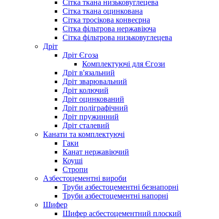
Сітка ткана низьковуглецева
Сітка ткана оцинкована
Сітка тросікова конвеєрна
Сітка фільтрова нержавіюча
Сітка фільтрова низьковуглецева
Дріт
Дріт Єгоза
Комплектуючі для Єгози
Дріт в'язальний
Дріт зварювальний
Дріт колючий
Дріт оцинкований
Дріт поліграфічний
Дріт пружинний
Дріт сталевий
Канати та комплектуючі
Гаки
Канат нержавіючий
Коуші
Стропи
Азбестоцементні вироби
Труби азбестоцементні безнапорні
Труби азбестоцементні напорні
Шифер
Шифер асбестоцементний плоский