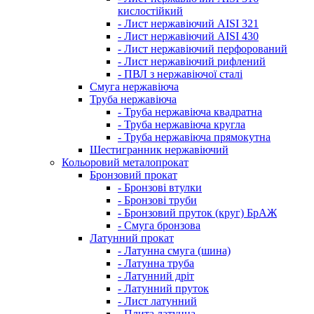
кислостійкий
- Лист нержавіючий AISI 321
- Лист нержавіючий AISI 430
- Лист нержавіючий перфорований
- Лист нержавіючий рифлений
- ПВЛ з нержавіючої сталі
Смуга нержавіюча
Труба нержавіюча
- Труба нержавіюча квадратна
- Труба нержавіюча кругла
- Труба нержавіюча прямокутна
Шестигранник нержавіючий
Кольоровий металопрокат
Бронзовий прокат
- Бронзові втулки
- Бронзові труби
- Бронзовий пруток (круг) БрАЖ
- Смуга бронзова
Латунний прокат
- Латунна смуга (шина)
- Латунна труба
- Латунний дріт
- Латунний пруток
- Лист латунний
- Плита латунна