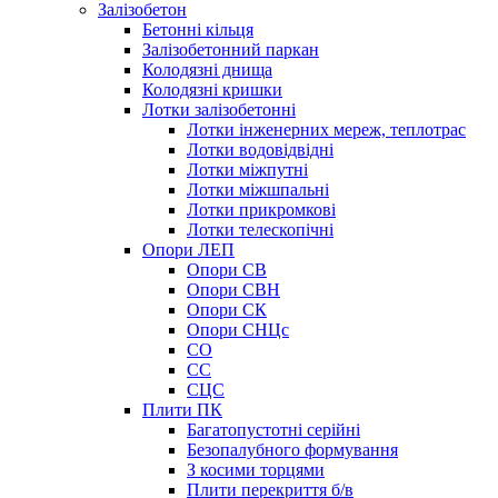
Залізобетон
Бетонні кільця
Залізобетонний паркан
Колодязні днища
Колодязні кришки
Лотки залізобетонні
Лотки інженерних мереж, теплотрас
Лотки водовідвідні
Лотки міжпутні
Лотки міжшпальні
Лотки прикромкові
Лотки телескопічні
Опори ЛЕП
Опори СВ
Опори СВН
Опори СК
Опори СНЦс
СО
СС
СЦС
Плити ПК
Багатопустотні серійні
Безопалубного формування
З косими торцями
Плити перекриття б/в