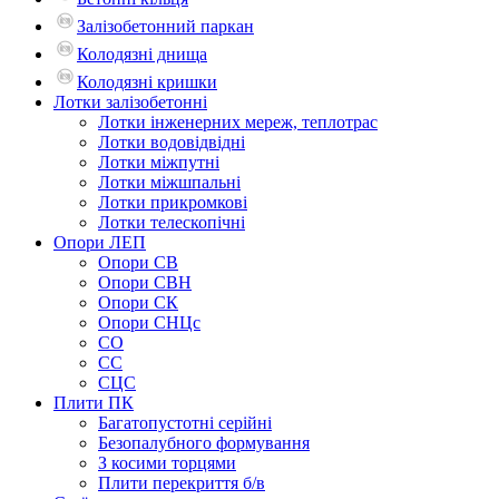
Залізобетонний паркан
Колодязні днища
Колодязні кришки
Лотки залізобетонні
Лотки інженерних мереж, теплотрас
Лотки водовідвідні
Лотки міжпутні
Лотки міжшпальні
Лотки прикромкові
Лотки телескопічні
Опори ЛЕП
Опори СВ
Опори СВН
Опори СК
Опори СНЦс
СО
СС
СЦС
Плити ПК
Багатопустотні серійні
Безопалубного формування
З косими торцями
Плити перекриття б/в