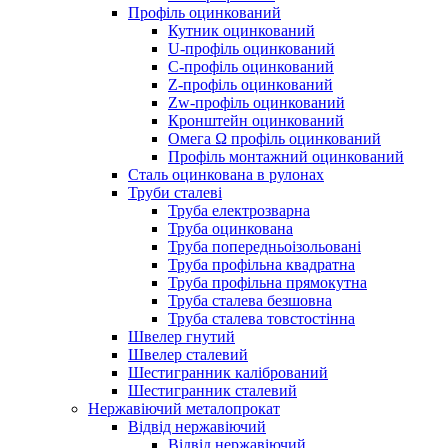
Профіль оцинкований
Кутник оцинкований
U-профіль оцинкований
С-профіль оцинкований
Z-профіль оцинкований
Zw-профіль оцинкований
Кронштейн оцинкований
Омега Ω профіль оцинкований
Профіль монтажний оцинкований
Сталь оцинкована в рулонах
Труби сталеві
Труба електрозварна
Труба оцинкована
Труба попередньоізольовані
Труба профільна квадратна
Труба профільна прямокутна
Труба сталева безшовна
Труба сталева товстостінна
Швелер гнутий
Швелер сталевий
Шестигранник калібрований
Шестигранник сталевий
Нержавіючий металопрокат
Відвід нержавіючий
Відвід нержавіючий