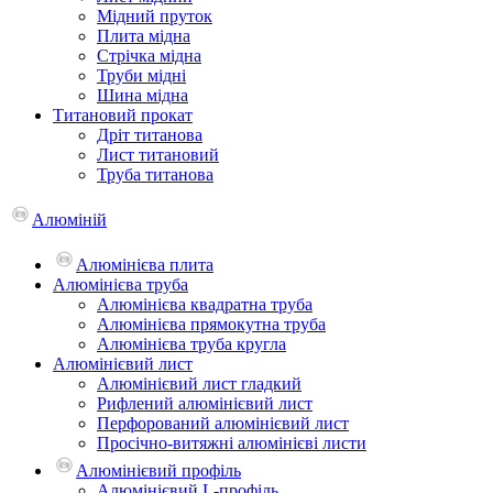
Мідний пруток
Плита мідна
Стрічка мідна
Труби мідні
Шина мідна
Титановий прокат
Дріт титанова
Лист титановий
Труба титанова
Алюміній
Алюмінієва плита
Алюмінієва труба
Алюмінієва квадратна труба
Алюмінієва прямокутна труба
Алюмінієва труба кругла
Алюмінієвий лист
Алюмінієвий лист гладкий
Рифлений алюмінієвий лист
Перфорований алюмінієвий лист
Просічно-витяжні алюмінієві листи
Алюмінієвий профіль
Алюмінієвий L-профіль