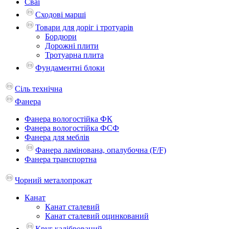
Сваї
Сходові марші
Товари для доріг і тротуарів
Бордюри
Дорожні плити
Тротуарна плита
Фундаментні блоки
Сіль технічна
Фанера
Фанера вологостійка ФК
Фанера вологостійка ФСФ
Фанера для меблів
Фанера ламінована, опалубочна (F/F)
Фанера транспортна
Чорний металопрокат
Канат
Канат сталевий
Канат сталевий оцинкований
Круг калібрований