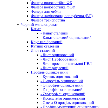
Фанера вологостійка ФК
Фанера вологостійка ФСФ
Фанера для меблів
Фанера ламінована, опалубочна (F/F)
Фанера транспортна
Чорний металопрокат
Канат
- Канат сталевий
- Канат сталевий оцинкований
Круг калібрований
Кутник сталевий
Лист сталевий
- Лист оцинкований
- Лист Перфорований
- Лист просічно-витяжної ПВЛ
- Лист рифлений
Профіль оцинкований
- Кутник оцинкований
- U-профіль оцинкований
- С-профіль оцинкований
- Z-профіль оцинкований
- Zw-профіль оцинкований
- Кронштейн оцинкований
- Омега Ω профіль оцинкований
- Профіль монтажний оцинкований