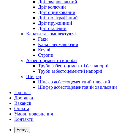
Дріт зварювальний
Дріт колючий
Дріт оцинкований
Дріт поліграфічний
Дріт пружинний
Дріт сталевий
Канати та комплектуючі
Гаки
Канат нержавіючий
Коуші
Стропи
Азбестоцементні вироби
Труби азбестоцементні безнапорні
Труби азбестоцементні напорні
Шифер
Шифер асбестоцементний плоский
Шифер асбестоцементовий хвильовий
Про нас
Доставка
Вакансії
Оплата
Умови повернення
Контакти
Назад