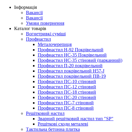
Інформація
Вакансії
Вакансії
Умови повернення
Каталог товарів
Вогнетривкі суміші
Профнастил
Металочерепиця
Профнастил Н-92 Покрівельний
Профнастил НС-35 Покрівельний
Профнастил НС-35 стіновий (парканний)
Профнастил П-20 покрівельний
Профнастил покрівельний H57-J
Профнастил покрівельний ПВ-19
Профнастил ПС-10 стіновий
Профнастил ПС-12 стіновий
Профнастил ПС-18 стіновий
Профнастил ПС-20 стіновий
Профнастил ПС-7 стіновий
Профнастил ПС-8 стіновий
Решітковий настил
Зварний решітковий настил тип "SP"
Решіткові сходи металеві
Тактильна бетонна плитка