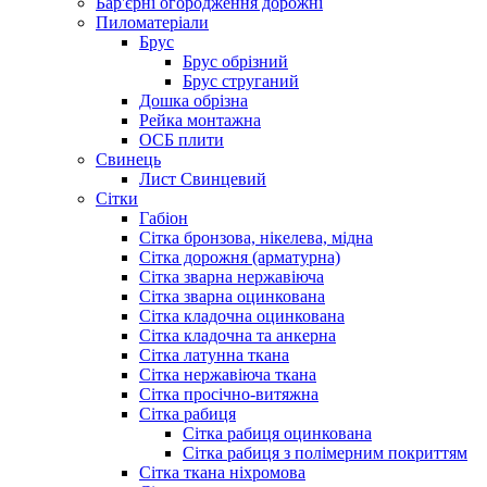
Бар'єрні огородження дорожні
Пиломатеріали
Брус
Брус обрізний
Брус струганий
Дошка обрізна
Рейка монтажна
ОСБ плити
Cвинець
Лист Свинцевий
Сітки
Габіон
Сітка бронзова, нікелева, мідна
Сітка дорожня (арматурна)
Сітка зварна нержавіюча
Сітка зварна оцинкована
Сітка кладочна оцинкована
Сітка кладочна та анкерна
Сітка латунна ткана
Сітка нержавіюча ткана
Сітка просічно-витяжна
Сітка рабиця
Сітка рабиця оцинкована
Сітка рабиця з полімерним покриттям
Сітка ткана ніхромова