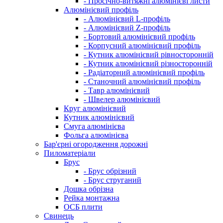
- Просічно-витяжні алюмінієві листи
Алюмінієвий профіль
- Алюмінієвий L-профіль
- Алюмінієвий Z-профіль
- Бортовий алюмінієвий профіль
- Корпусний алюмінієвий профіль
- Кутник алюмінієвий рівносторонній
- Кутник алюмінієвий різносторонній
- Радіаторний алюмінієвий профіль
- Станочний алюмінієвий профіль
- Тавр алюмінієвий
- Швелер алюмінієвий
Круг алюмінієвий
Кутник алюмінієвий
Смуга алюмінієва
Фольга алюмінієва
Бар'єрні огородження дорожні
Пиломатеріали
Брус
- Брус обрізний
- Брус струганий
Дошка обрізна
Рейка монтажна
ОСБ плити
Cвинець