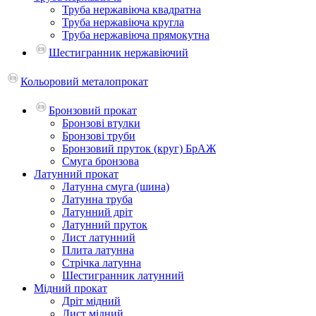
Труба нержавіюча квадратна
Труба нержавіюча кругла
Труба нержавіюча прямокутна
Шестигранник нержавіючий
Кольоровий металопрокат
Бронзовий прокат
Бронзові втулки
Бронзові труби
Бронзовий пруток (круг) БрАЖ
Смуга бронзова
Латунний прокат
Латунна смуга (шина)
Латунна труба
Латунний дріт
Латунний пруток
Лист латунний
Плита латунна
Стрічка латунна
Шестигранник латунний
Мідний прокат
Дріт мідний
Лист мідний