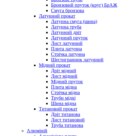
Бронзовий пруток (круг) БрАЖ
Смуга бронзова
Латунний прокат
Латунна смуга (шина)
Латунна труба
Латунний дріт
Латунний пруток
Лист латунний
Плита латунна
Стрічка латунна
Шестигранник латунний
Мідний прокат
Дріт мідний
Лист мідний
Мідний пруток
Плита мідна
Стрічка мідна
Труби мідні
Шина мідна
Титановий прокат
Дріт титанова
Лист титановий
Труба титанова
Алюміній