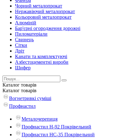
Фанера
Чорний металопрокат
Нержавіючий металопрокат
Кольоровий металопрокат
Алюміній
Бар'єрні огородження дорожні
Пиломатеріали
Cвинець
Сітки
Дріт
Канати та комплектуючі
Азбестоцементні вироби
Шифер
Каталог
товарів
Каталог
товарів
Вогнетривкі суміші
Профнастил
Металочерепиця
Профнастил Н-92 Покрівельний
Профнастил НС-35 Покрівельний