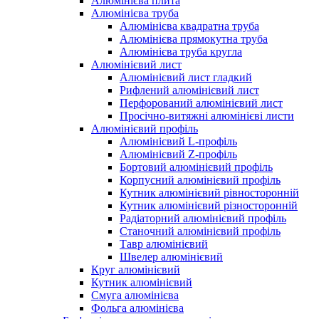
Алюмінієва плита
Алюмінієва труба
Алюмінієва квадратна труба
Алюмінієва прямокутна труба
Алюмінієва труба кругла
Алюмінієвий лист
Алюмінієвий лист гладкий
Рифлений алюмінієвий лист
Перфорований алюмінієвий лист
Просічно-витяжні алюмінієві листи
Алюмінієвий профіль
Алюмінієвий L-профіль
Алюмінієвий Z-профіль
Бортовий алюмінієвий профіль
Корпусний алюмінієвий профіль
Кутник алюмінієвий рівносторонній
Кутник алюмінієвий різносторонній
Радіаторний алюмінієвий профіль
Станочний алюмінієвий профіль
Тавр алюмінієвий
Швелер алюмінієвий
Круг алюмінієвий
Кутник алюмінієвий
Смуга алюмінієва
Фольга алюмінієва