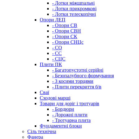
- Лотки міжшпальні
- Лотки прикромкові
- Лотки телескопічні
Опори ЛЕП
- Опори СВ
- Опори СВН
- Опори СК
- Опори СНЦс
- СО
- СС
- СЦС
Плити ПК
- Багатопустотні серійні
- Безопалубного формування
- З косими торцями
- Плити перекриття б/в
Сваї
Сходові марші
Товари для доріг і тротуарів
- Бордюри
- Дорожні плити
- Тротуарна плита
Фундаментні блоки
Сіль технічна
Фанера