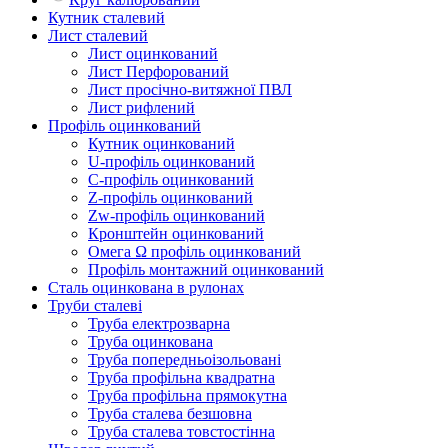
Кутник сталевий
Лист сталевий
Лист оцинкований
Лист Перфорований
Лист просічно-витяжної ПВЛ
Лист рифлений
Профіль оцинкований
Кутник оцинкований
U-профіль оцинкований
С-профіль оцинкований
Z-профіль оцинкований
Zw-профіль оцинкований
Кронштейн оцинкований
Омега Ω профіль оцинкований
Профіль монтажний оцинкований
Сталь оцинкована в рулонах
Труби сталеві
Труба електрозварна
Труба оцинкована
Труба попередньоізольовані
Труба профільна квадратна
Труба профільна прямокутна
Труба сталева безшовна
Труба сталева товстостінна