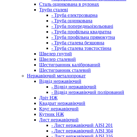
Сталь оцинкована в рулонах
Труби сталеві
- Труба електрозварна
- Труба оцинкована
- Труба попередньоізольовані
- Труба профільна квадратна
- Труба профільна прямокутна
- Труба сталева безшовна
- Труба сталева товстостінна
Швелер гнутий
Швелер сталевий
Шестигранник калібрований
Шестигранник сталевий
Нержавіючий металопрокат
Відвід нержавіючий
- Відвід нержавіючий
- Відвід нержавіючий полірований
Дріт НЖ
Квадрат нержавіючий
Круг нержавіючий
Кутник НЖ
Лист нержавіючий
- Лист нержавіючий AISI 201
- Лист нержавіючий AISI 304
- Лист нержавіючий AISI 316