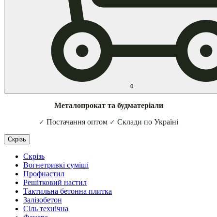
0
Металопрокат та будматеріали
Постачання оптом
Склади по Україні
✓
✓
Скрізь
Скрізь
Вогнетривкі суміші
Профнастил
Решітковий настил
Тактильна бетонна плитка
Залізобетон
Сіль технічна