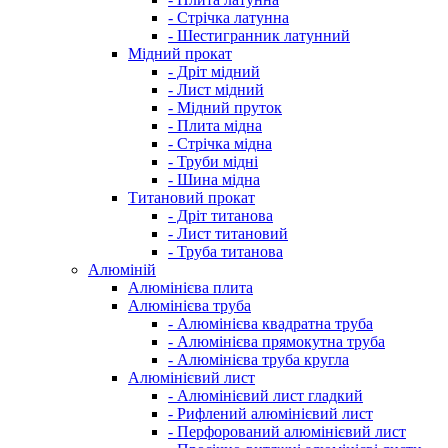
- Стрічка латунна
- Шестигранник латунний
Мідний прокат
- Дріт мідний
- Лист мідний
- Мідний пруток
- Плита мідна
- Стрічка мідна
- Труби мідні
- Шина мідна
Титановий прокат
- Дріт титанова
- Лист титановий
- Труба титанова
Алюміній
Алюмінієва плита
Алюмінієва труба
- Алюмінієва квадратна труба
- Алюмінієва прямокутна труба
- Алюмінієва труба кругла
Алюмінієвий лист
- Алюмінієвий лист гладкий
- Рифлений алюмінієвий лист
- Перфорований алюмінієвий лист