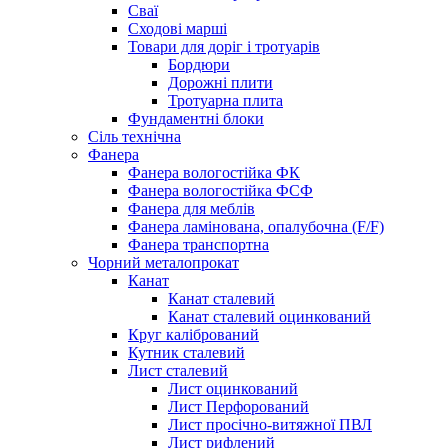
Сваї
Сходові марші
Товари для доріг і тротуарів
Бордюри
Дорожні плити
Тротуарна плита
Фундаментні блоки
Сіль технічна
Фанера
Фанера вологостійка ФК
Фанера вологостійка ФСФ
Фанера для меблів
Фанера ламінована, опалубочна (F/F)
Фанера транспортна
Чорний металопрокат
Канат
Канат сталевий
Канат сталевий оцинкований
Круг калібрований
Кутник сталевий
Лист сталевий
Лист оцинкований
Лист Перфорований
Лист просічно-витяжної ПВЛ
Лист рифлений