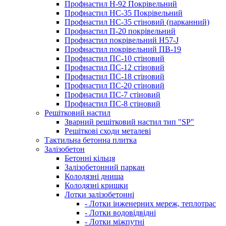
Профнастил Н-92 Покрівельний
Профнастил НС-35 Покрівельний
Профнастил НС-35 стіновий (парканний)
Профнастил П-20 покрівельний
Профнастил покрівельний H57-J
Профнастил покрівельний ПВ-19
Профнастил ПС-10 стіновий
Профнастил ПС-12 стіновий
Профнастил ПС-18 стіновий
Профнастил ПС-20 стіновий
Профнастил ПС-7 стіновий
Профнастил ПС-8 стіновий
Решітковий настил
Зварний решітковий настил тип "SP"
Решіткові сходи металеві
Тактильна бетонна плитка
Залізобетон
Бетонні кільця
Залізобетонний паркан
Колодязні днища
Колодязні кришки
Лотки залізобетонні
- Лотки інженерних мереж, теплотрас
- Лотки водовідвідні
- Лотки міжпутні