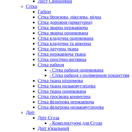
Лист Свинцевий
Сітки
Габіон
Сітка бронзова, нікелева, мідна
Сітка дорожня (арматурна)
Сітка зварна нержавіюча
Сітка зварна оцинкована
Сітка кладочна оцинкована
Сітка кладочна та анкерна
Сітка латунна ткана
Сітка нержавіюча ткана
Сітка просічно-витяжна
Сітка рабиця
- Сітка рабиця оцинкована
- Сітка рабиця з полімерним покриттям
Сітка ткана ніхромова
Сітка ткана низьковуглецева
Сітка ткана оцинкована
Сітка тросікова конвеєрна
Сітка фільтрова нержавіюча
Сітка фільтрова низьковуглецева
Дріт
Дріт Єгоза
- Комплектуючі для Єгози
Дріт в'язальний