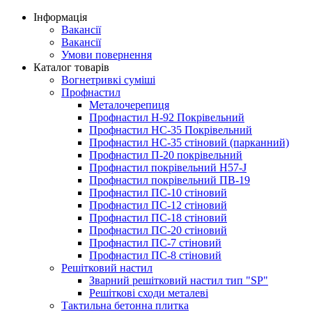
Інформація
Вакансії
Вакансії
Умови повернення
Каталог товарів
Вогнетривкі суміші
Профнастил
Металочерепиця
Профнастил Н-92 Покрівельний
Профнастил НС-35 Покрівельний
Профнастил НС-35 стіновий (парканний)
Профнастил П-20 покрівельний
Профнастил покрівельний H57-J
Профнастил покрівельний ПВ-19
Профнастил ПС-10 стіновий
Профнастил ПС-12 стіновий
Профнастил ПС-18 стіновий
Профнастил ПС-20 стіновий
Профнастил ПС-7 стіновий
Профнастил ПС-8 стіновий
Решітковий настил
Зварний решітковий настил тип "SP"
Решіткові сходи металеві
Тактильна бетонна плитка