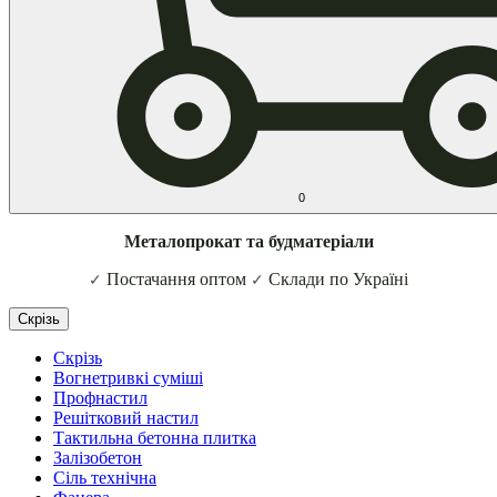
0
Металопрокат та будматеріали
Постачання оптом
Склади по Україні
✓
✓
Скрізь
Скрізь
Вогнетривкі суміші
Профнастил
Решітковий настил
Тактильна бетонна плитка
Залізобетон
Сіль технічна