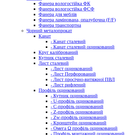
Фанера вологостійка ФК
Фанера вологостійка ФСФ
Фанера для меблів
Фанера ламінована, опалубочна (F/F)
Фанера транспортна
Чорний металопрокат
Канат
- Канат сталевий
- Канат сталевий оцинкований
Круг калібрований
Кутник сталевий
Лист сталевий
- Лист оцинкований
- Лист Перфорований
- Лист просічно-витяжної ПВЛ
- Лист рифлений
Профіль оцинкований
- Кутник оцинкований
- U-профіль оцинкований
- С-профіль оцинкований
- Z-профіль оцинкований
- Zw-профіль оцинкований
- Кронштейн оцинкований
- Омега Ω профіль оцинкований
- Профіль монтажний оцинкований