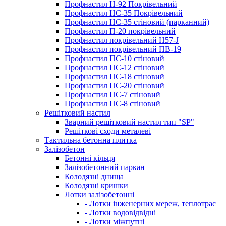
Профнастил Н-92 Покрівельний
Профнастил НС-35 Покрівельний
Профнастил НС-35 стіновий (парканний)
Профнастил П-20 покрівельний
Профнастил покрівельний H57-J
Профнастил покрівельний ПВ-19
Профнастил ПС-10 стіновий
Профнастил ПС-12 стіновий
Профнастил ПС-18 стіновий
Профнастил ПС-20 стіновий
Профнастил ПС-7 стіновий
Профнастил ПС-8 стіновий
Решітковий настил
Зварний решітковий настил тип "SP"
Решіткові сходи металеві
Тактильна бетонна плитка
Залізобетон
Бетонні кільця
Залізобетонний паркан
Колодязні днища
Колодязні кришки
Лотки залізобетонні
- Лотки інженерних мереж, теплотрас
- Лотки водовідвідні
- Лотки міжпутні