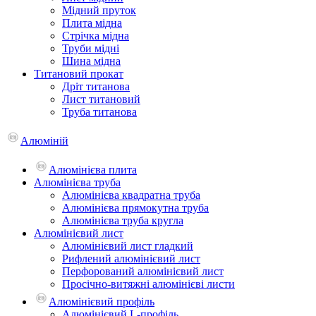
Мідний пруток
Плита мідна
Стрічка мідна
Труби мідні
Шина мідна
Титановий прокат
Дріт титанова
Лист титановий
Труба титанова
Алюміній
Алюмінієва плита
Алюмінієва труба
Алюмінієва квадратна труба
Алюмінієва прямокутна труба
Алюмінієва труба кругла
Алюмінієвий лист
Алюмінієвий лист гладкий
Рифлений алюмінієвий лист
Перфорований алюмінієвий лист
Просічно-витяжні алюмінієві листи
Алюмінієвий профіль
Алюмінієвий L-профіль