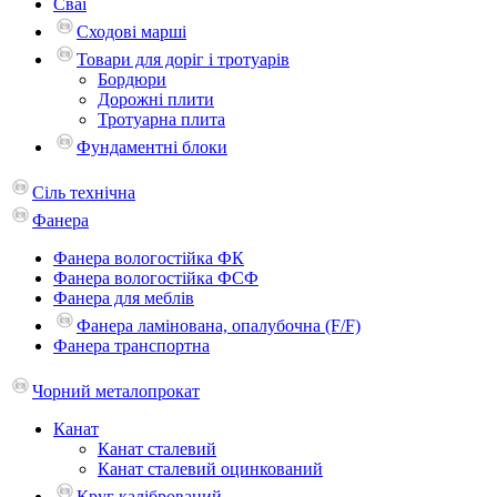
Сваї
Сходові марші
Товари для доріг і тротуарів
Бордюри
Дорожні плити
Тротуарна плита
Фундаментні блоки
Сіль технічна
Фанера
Фанера вологостійка ФК
Фанера вологостійка ФСФ
Фанера для меблів
Фанера ламінована, опалубочна (F/F)
Фанера транспортна
Чорний металопрокат
Канат
Канат сталевий
Канат сталевий оцинкований
Круг калібрований