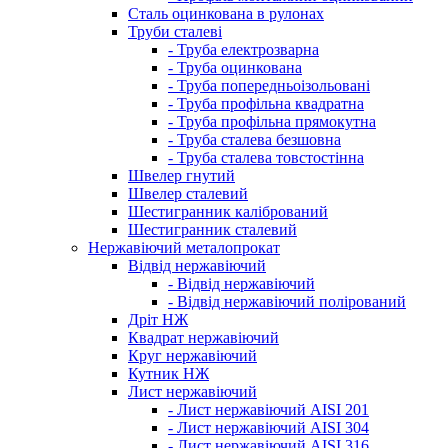
Сталь оцинкована в рулонах
Труби сталеві
- Труба електрозварна
- Труба оцинкована
- Труба попередньоізольовані
- Труба профільна квадратна
- Труба профільна прямокутна
- Труба сталева безшовна
- Труба сталева товстостінна
Швелер гнутий
Швелер сталевий
Шестигранник калібрований
Шестигранник сталевий
Нержавіючий металопрокат
Відвід нержавіючий
- Відвід нержавіючий
- Відвід нержавіючий полірований
Дріт НЖ
Квадрат нержавіючий
Круг нержавіючий
Кутник НЖ
Лист нержавіючий
- Лист нержавіючий AISI 201
- Лист нержавіючий AISI 304
- Лист нержавіючий AISI 316