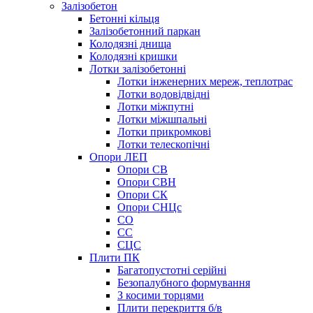
Залізобетон
Бетонні кільця
Залізобетонний паркан
Колодязні днища
Колодязні кришки
Лотки залізобетонні
Лотки інженерних мереж, теплотрас
Лотки водовідвідні
Лотки міжпутні
Лотки міжшпальні
Лотки прикромкові
Лотки телескопічні
Опори ЛЕП
Опори СВ
Опори СВН
Опори СК
Опори СНЦс
СО
СС
СЦС
Плити ПК
Багатопустотні серійні
Безопалубного формування
З косими торцями
Плити перекриття б/в