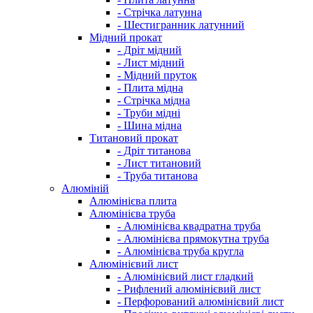
- Стрічка латунна
- Шестигранник латунний
Мідний прокат
- Дріт мідний
- Лист мідний
- Мідний пруток
- Плита мідна
- Стрічка мідна
- Труби мідні
- Шина мідна
Титановий прокат
- Дріт титанова
- Лист титановий
- Труба титанова
Алюміній
Алюмінієва плита
Алюмінієва труба
- Алюмінієва квадратна труба
- Алюмінієва прямокутна труба
- Алюмінієва труба кругла
Алюмінієвий лист
- Алюмінієвий лист гладкий
- Рифлений алюмінієвий лист
- Перфорований алюмінієвий лист