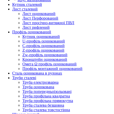
Кутник сталевий
Лист сталевий
Лист оцинкований
Лист Перфорований
Лист просічно-витяжної ПВЛ
Лист рифлений
Профіль оцинкований
Кутник оцинкований
U-профіль оцинкований
С-профіль оцинкований
Z-профіль оцинкований
Zw-профіль оцинкований
Кронштейн оцинкований
Омега Ω профіль оцинкований
Профіль монтажний оцинкований
Сталь оцинкована в рулонах
Труби сталеві
Труба електрозварна
Труба оцинкована
Труба попередньоізольовані
Труба профільна квадратна
Труба профільна прямокутна
Труба сталева безшовна
Труба сталева товстостінна