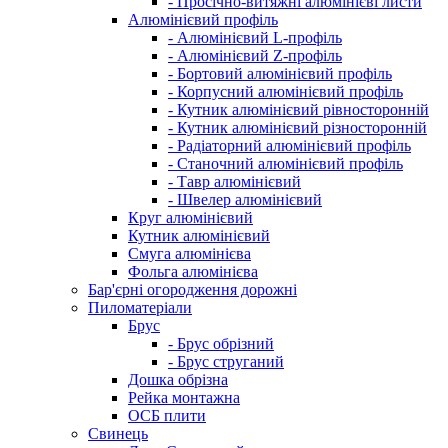
- Просічно-витяжні алюмінієві листи
Алюмінієвий профіль
- Алюмінієвий L-профіль
- Алюмінієвий Z-профіль
- Бортовий алюмінієвий профіль
- Корпусний алюмінієвий профіль
- Кутник алюмінієвий рівносторонній
- Кутник алюмінієвий різносторонній
- Радіаторний алюмінієвий профіль
- Станочний алюмінієвий профіль
- Тавр алюмінієвий
- Швелер алюмінієвий
Круг алюмінієвий
Кутник алюмінієвий
Смуга алюмінієва
Фольга алюмінієва
Бар'єрні огородження дорожні
Пиломатеріали
Брус
- Брус обрізний
- Брус струганий
Дошка обрізна
Рейка монтажна
ОСБ плити
Cвинець