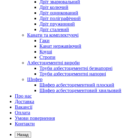
Дріт зварювальний
Дріт колючий
Дріт оцинкований
Дріт поліграфічний
Дріт пружинний
Дріт сталевий
Канати та комплектуючі
Гаки
Канат нержавіючий
Коуші
Стропи
Азбестоцементні вироби
Труби азбестоцементні безнапорні
Труби азбестоцементні напорні
Шифер
Шифер асбестоцементний плоский
Шифер асбестоцементовий хвильовий
Про нас
Доставка
Вакансії
Оплата
Умови повернення
Контакти
Назад