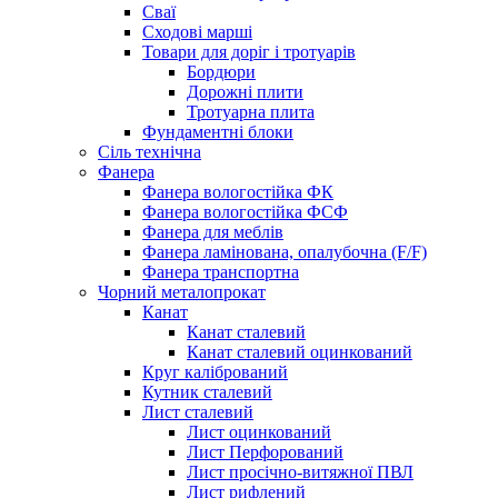
Сваї
Сходові марші
Товари для доріг і тротуарів
Бордюри
Дорожні плити
Тротуарна плита
Фундаментні блоки
Сіль технічна
Фанера
Фанера вологостійка ФК
Фанера вологостійка ФСФ
Фанера для меблів
Фанера ламінована, опалубочна (F/F)
Фанера транспортна
Чорний металопрокат
Канат
Канат сталевий
Канат сталевий оцинкований
Круг калібрований
Кутник сталевий
Лист сталевий
Лист оцинкований
Лист Перфорований
Лист просічно-витяжної ПВЛ
Лист рифлений