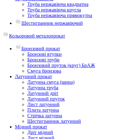
Труба нержавіюча квадратна
Труба нержавіюча кругла
Труба нержавіюча прямокутна
Шестигранник нержавіючий
Кольоровий металопрокат
Бронзовий прокат
Бронзові втулки
Бронзові труби
Бронзовий пруток (круг) БрАЖ
Смуга бронзова
Латунний прокат
Латунна смуга (шина)
Латунна труба
Латунний дріт
Латунний пруток
Лист латунний
Плита латунна
Стрічка латунна
Шестигранник латунний
Мідний прокат
Дріт мідний
Лист мідний