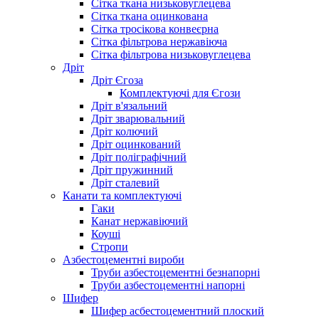
Сітка ткана низьковуглецева
Сітка ткана оцинкована
Сітка тросікова конвеєрна
Сітка фільтрова нержавіюча
Сітка фільтрова низьковуглецева
Дріт
Дріт Єгоза
Комплектуючі для Єгози
Дріт в'язальний
Дріт зварювальний
Дріт колючий
Дріт оцинкований
Дріт поліграфічний
Дріт пружинний
Дріт сталевий
Канати та комплектуючі
Гаки
Канат нержавіючий
Коуші
Стропи
Азбестоцементні вироби
Труби азбестоцементні безнапорні
Труби азбестоцементні напорні
Шифер
Шифер асбестоцементний плоский