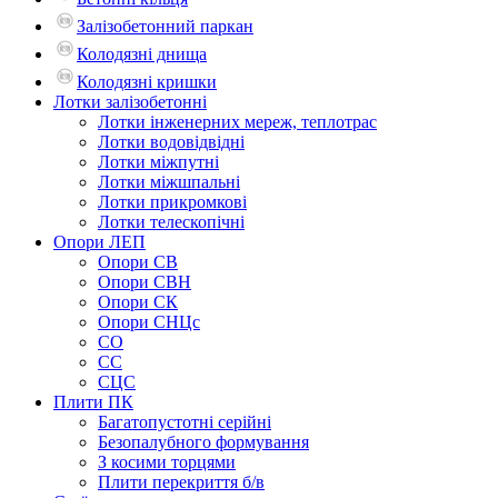
Залізобетонний паркан
Колодязні днища
Колодязні кришки
Лотки залізобетонні
Лотки інженерних мереж, теплотрас
Лотки водовідвідні
Лотки міжпутні
Лотки міжшпальні
Лотки прикромкові
Лотки телескопічні
Опори ЛЕП
Опори СВ
Опори СВН
Опори СК
Опори СНЦс
СО
СС
СЦС
Плити ПК
Багатопустотні серійні
Безопалубного формування
З косими торцями
Плити перекриття б/в