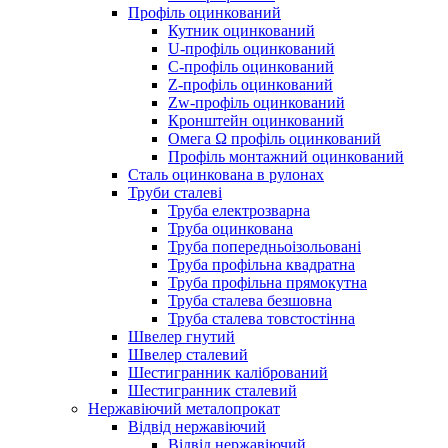
Профіль оцинкований
Кутник оцинкований
U-профіль оцинкований
С-профіль оцинкований
Z-профіль оцинкований
Zw-профіль оцинкований
Кронштейн оцинкований
Омега Ω профіль оцинкований
Профіль монтажний оцинкований
Сталь оцинкована в рулонах
Труби сталеві
Труба електрозварна
Труба оцинкована
Труба попередньоізольовані
Труба профільна квадратна
Труба профільна прямокутна
Труба сталева безшовна
Труба сталева товстостінна
Швелер гнутий
Швелер сталевий
Шестигранник калібрований
Шестигранник сталевий
Нержавіючий металопрокат
Відвід нержавіючий
Відвід нержавіючий