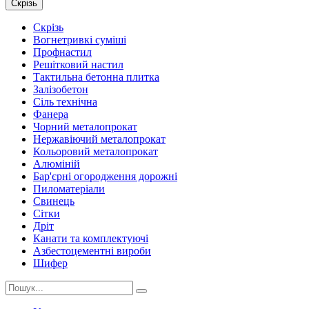
Скрізь
Скрізь
Вогнетривкі суміші
Профнастил
Решітковий настил
Тактильна бетонна плитка
Залізобетон
Сіль технічна
Фанера
Чорний металопрокат
Нержавіючий металопрокат
Кольоровий металопрокат
Алюміній
Бар'єрні огородження дорожні
Пиломатеріали
Cвинець
Сітки
Дріт
Канати та комплектуючі
Азбестоцементні вироби
Шифер