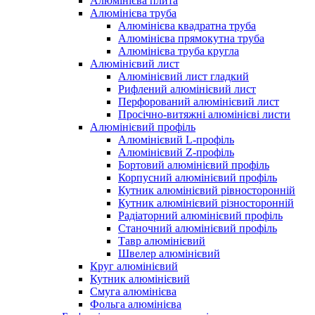
Алюмінієва плита
Алюмінієва труба
Алюмінієва квадратна труба
Алюмінієва прямокутна труба
Алюмінієва труба кругла
Алюмінієвий лист
Алюмінієвий лист гладкий
Рифлений алюмінієвий лист
Перфорований алюмінієвий лист
Просічно-витяжні алюмінієві листи
Алюмінієвий профіль
Алюмінієвий L-профіль
Алюмінієвий Z-профіль
Бортовий алюмінієвий профіль
Корпусний алюмінієвий профіль
Кутник алюмінієвий рівносторонній
Кутник алюмінієвий різносторонній
Радіаторний алюмінієвий профіль
Станочний алюмінієвий профіль
Тавр алюмінієвий
Швелер алюмінієвий
Круг алюмінієвий
Кутник алюмінієвий
Смуга алюмінієва
Фольга алюмінієва