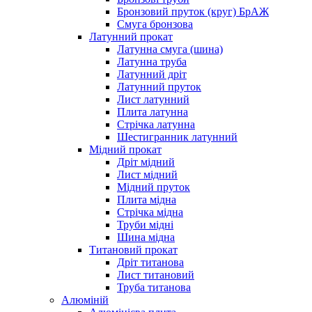
Бронзовий пруток (круг) БрАЖ
Смуга бронзова
Латунний прокат
Латунна смуга (шина)
Латунна труба
Латунний дріт
Латунний пруток
Лист латунний
Плита латунна
Стрічка латунна
Шестигранник латунний
Мідний прокат
Дріт мідний
Лист мідний
Мідний пруток
Плита мідна
Стрічка мідна
Труби мідні
Шина мідна
Титановий прокат
Дріт титанова
Лист титановий
Труба титанова
Алюміній