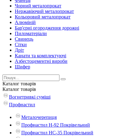
Фанера
Чорний металопрокат
Нержавіючий металопрокат
Кольоровий металопрокат
Алюміній
Бар'єрні огородження дорожні
Пиломатеріали
Cвинець
Сітки
Дріт
Канати та комплектуючі
Азбестоцементні вироби
Шифер
Каталог
товарів
Каталог
товарів
Вогнетривкі суміші
Профнастил
Металочерепиця
Профнастил Н-92 Покрівельний
Профнастил НС-35 Покрівельний