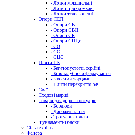
- Лотки міжшпальні
- Лотки прикромкові
- Лотки телескопічні
Опори ЛЕП
- Опори СВ
- Опори СВН
- Опори СК
- Опори СНЦс
- СО
- СС
- СЦС
Плити ПК
- Багатопустотні серійні
- Безопалубного формування
- З косими торцями
- Плити перекриття б/в
Сваї
Сходові марші
Товари для доріг і тротуарів
- Бордюри
- Дорожні плити
- Тротуарна плита
Фундаментні блоки
Сіль технічна
Фанера