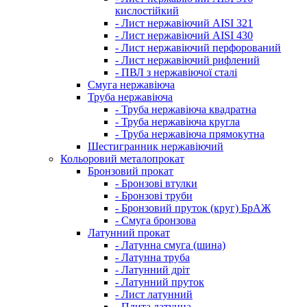
кислостійкий
- Лист нержавіючий AISI 321
- Лист нержавіючий AISI 430
- Лист нержавіючий перфорований
- Лист нержавіючий рифлений
- ПВЛ з нержавіючої сталі
Смуга нержавіюча
Труба нержавіюча
- Труба нержавіюча квадратна
- Труба нержавіюча кругла
- Труба нержавіюча прямокутна
Шестигранник нержавіючий
Кольоровий металопрокат
Бронзовий прокат
- Бронзові втулки
- Бронзові труби
- Бронзовий пруток (круг) БрАЖ
- Смуга бронзова
Латунний прокат
- Латунна смуга (шина)
- Латунна труба
- Латунний дріт
- Латунний пруток
- Лист латунний
- Плита латунна