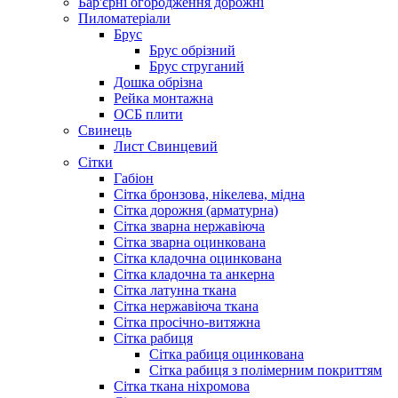
Бар'єрні огородження дорожні
Пиломатеріали
Брус
Брус обрізний
Брус струганий
Дошка обрізна
Рейка монтажна
ОСБ плити
Cвинець
Лист Свинцевий
Сітки
Габіон
Сітка бронзова, нікелева, мідна
Сітка дорожня (арматурна)
Сітка зварна нержавіюча
Сітка зварна оцинкована
Сітка кладочна оцинкована
Сітка кладочна та анкерна
Сітка латунна ткана
Сітка нержавіюча ткана
Сітка просічно-витяжна
Сітка рабиця
Сітка рабиця оцинкована
Сітка рабиця з полімерним покриттям
Сітка ткана ніхромова