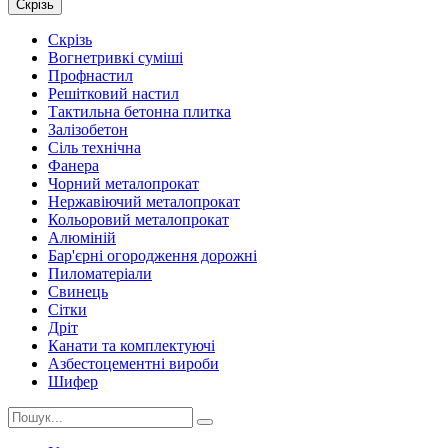
Скрізь
Скрізь
Вогнетривкі суміші
Профнастил
Решітковий настил
Тактильна бетонна плитка
Залізобетон
Сіль технічна
Фанера
Чорний металопрокат
Нержавіючий металопрокат
Кольоровий металопрокат
Алюміній
Бар'єрні огородження дорожні
Пиломатеріали
Cвинець
Сітки
Дріт
Канати та комплектуючі
Азбестоцементні вироби
Шифер