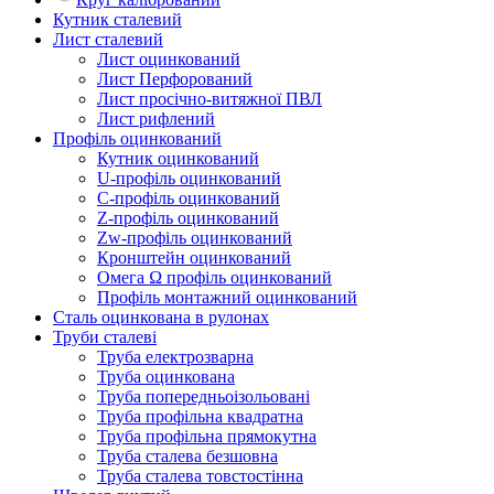
Кутник сталевий
Лист сталевий
Лист оцинкований
Лист Перфорований
Лист просічно-витяжної ПВЛ
Лист рифлений
Профіль оцинкований
Кутник оцинкований
U-профіль оцинкований
С-профіль оцинкований
Z-профіль оцинкований
Zw-профіль оцинкований
Кронштейн оцинкований
Омега Ω профіль оцинкований
Профіль монтажний оцинкований
Сталь оцинкована в рулонах
Труби сталеві
Труба електрозварна
Труба оцинкована
Труба попередньоізольовані
Труба профільна квадратна
Труба профільна прямокутна
Труба сталева безшовна
Труба сталева товстостінна