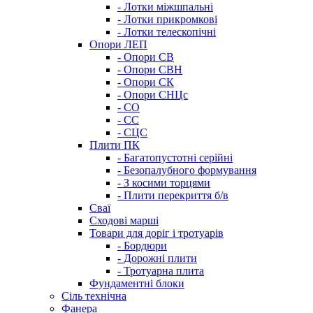
- Лотки міжшпальні
- Лотки прикромкові
- Лотки телескопічні
Опори ЛЕП
- Опори СВ
- Опори СВН
- Опори СК
- Опори СНЦс
- СО
- СС
- СЦС
Плити ПК
- Багатопустотні серійні
- Безопалубного формування
- З косими торцями
- Плити перекриття б/в
Сваї
Сходові марші
Товари для доріг і тротуарів
- Бордюри
- Дорожні плити
- Тротуарна плита
Фундаментні блоки
Сіль технічна
Фанера