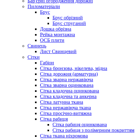
Бар'єрні огородження дорожні
Пиломатеріали
Брус
Брус обрізний
Брус струганий
Дошка обрізна
Рейка монтажна
ОСБ плити
Cвинець
Лист Свинцевий
Сітки
Габіон
Сітка бронзова, нікелева, мідна
Сітка дорожня (арматурна)
Сітка зварна нержавіюча
Сітка зварна оцинкована
Сітка кладочна оцинкована
Сітка кладочна та анкерна
Сітка латунна ткана
Сітка нержавіюча ткана
Сітка просічно-витяжна
Сітка рабиця
Сітка рабиця оцинкована
Сітка рабиця з полімерним покриттям
Сітка ткана ніхромова