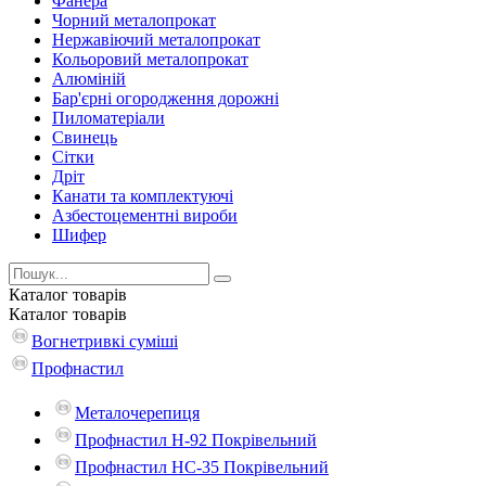
Фанера
Чорний металопрокат
Нержавіючий металопрокат
Кольоровий металопрокат
Алюміній
Бар'єрні огородження дорожні
Пиломатеріали
Cвинець
Сітки
Дріт
Канати та комплектуючі
Азбестоцементні вироби
Шифер
Каталог
товарів
Каталог
товарів
Вогнетривкі суміші
Профнастил
Металочерепиця
Профнастил Н-92 Покрівельний
Профнастил НС-35 Покрівельний