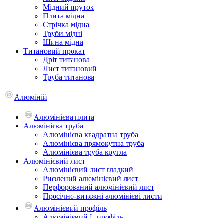
Мідний пруток
Плита мідна
Стрічка мідна
Труби мідні
Шина мідна
Титановий прокат
Дріт титанова
Лист титановий
Труба титанова
Алюміній
Алюмінієва плита
Алюмінієва труба
Алюмінієва квадратна труба
Алюмінієва прямокутна труба
Алюмінієва труба кругла
Алюмінієвий лист
Алюмінієвий лист гладкий
Рифлений алюмінієвий лист
Перфорований алюмінієвий лист
Просічно-витяжні алюмінієві листи
Алюмінієвий профіль
Алюмінієвий L-профіль