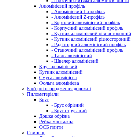
- Просічно-витяжні алюмінієві листи
Алюмінієвий профіль
- Алюмінієвий L-профіль
- Алюмінієвий Z-профіль
- Бортовий алюмінієвий профіль
- Корпусний алюмінієвий профіль
- Кутник алюмінієвий рівносторонній
- Кутник алюмінієвий різносторонній
- Радіаторний алюмінієвий профіль
- Станочний алюмінієвий профіль
- Тавр алюмінієвий
- Швелер алюмінієвий
Круг алюмінієвий
Кутник алюмінієвий
Смуга алюмінієва
Фольга алюмінієва
Бар'єрні огородження дорожні
Пиломатеріали
Брус
- Брус обрізний
- Брус струганий
Дошка обрізна
Рейка монтажна
ОСБ плити
Cвинець