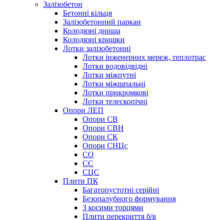
Залізобетон
Бетонні кільця
Залізобетонний паркан
Колодязні днища
Колодязні кришки
Лотки залізобетонні
Лотки інженерних мереж, теплотрас
Лотки водовідвідні
Лотки міжпутні
Лотки міжшпальні
Лотки прикромкові
Лотки телескопічні
Опори ЛЕП
Опори СВ
Опори СВН
Опори СК
Опори СНЦс
СО
СС
СЦС
Плити ПК
Багатопустотні серійні
Безопалубного формування
З косими торцями
Плити перекриття б/в