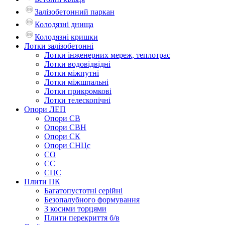
Залізобетонний паркан
Колодязні днища
Колодязні кришки
Лотки залізобетонні
Лотки інженерних мереж, теплотрас
Лотки водовідвідні
Лотки міжпутні
Лотки міжшпальні
Лотки прикромкові
Лотки телескопічні
Опори ЛЕП
Опори СВ
Опори СВН
Опори СК
Опори СНЦс
СО
СС
СЦС
Плити ПК
Багатопустотні серійні
Безопалубного формування
З косими торцями
Плити перекриття б/в