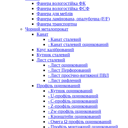
Фанера вологостійка ФК
Фанера вологостійка ФСФ
Фанера для меблів
Фанера ламінована, опалубочна (F/F)
Фанера транспортна
Чорний металопрокат
Канат
- Канат сталевий
- Канат сталевий оцинкований
Круг калібрований
Кутник сталевий
Лист сталевий
- Лист оцинкований
- Лист Перфорований
- Лист просічно-витяжної ПВЛ
- Лист рифлений
Профіль оцинкований
- Кутник оцинкований
- U-профіль оцинкований
- С-профіль оцинкований
- Z-профіль оцинкований
- Zw-профіль оцинкований
- Кронштейн оцинкований
- Омега Ω профіль оцинкований
- Профіль монтажний оцинкований