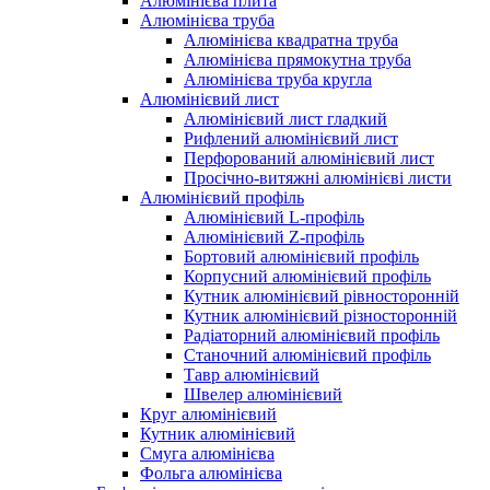
Алюмінієва плита
Алюмінієва труба
Алюмінієва квадратна труба
Алюмінієва прямокутна труба
Алюмінієва труба кругла
Алюмінієвий лист
Алюмінієвий лист гладкий
Рифлений алюмінієвий лист
Перфорований алюмінієвий лист
Просічно-витяжні алюмінієві листи
Алюмінієвий профіль
Алюмінієвий L-профіль
Алюмінієвий Z-профіль
Бортовий алюмінієвий профіль
Корпусний алюмінієвий профіль
Кутник алюмінієвий рівносторонній
Кутник алюмінієвий різносторонній
Радіаторний алюмінієвий профіль
Станочний алюмінієвий профіль
Тавр алюмінієвий
Швелер алюмінієвий
Круг алюмінієвий
Кутник алюмінієвий
Смуга алюмінієва
Фольга алюмінієва