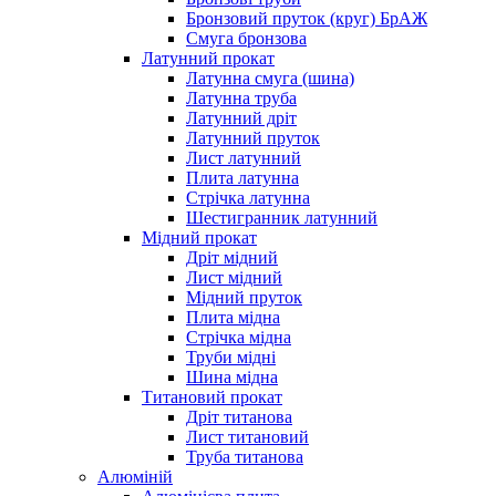
Бронзовий пруток (круг) БрАЖ
Смуга бронзова
Латунний прокат
Латунна смуга (шина)
Латунна труба
Латунний дріт
Латунний пруток
Лист латунний
Плита латунна
Стрічка латунна
Шестигранник латунний
Мідний прокат
Дріт мідний
Лист мідний
Мідний пруток
Плита мідна
Стрічка мідна
Труби мідні
Шина мідна
Титановий прокат
Дріт титанова
Лист титановий
Труба титанова
Алюміній