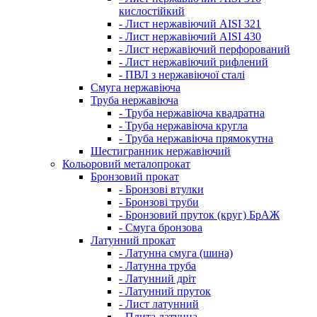
кислостійкий
- Лист нержавіючий AISI 321
- Лист нержавіючий AISI 430
- Лист нержавіючий перфорований
- Лист нержавіючий рифлений
- ПВЛ з нержавіючої сталі
Смуга нержавіюча
Труба нержавіюча
- Труба нержавіюча квадратна
- Труба нержавіюча кругла
- Труба нержавіюча прямокутна
Шестигранник нержавіючий
Кольоровий металопрокат
Бронзовий прокат
- Бронзові втулки
- Бронзові труби
- Бронзовий пруток (круг) БрАЖ
- Смуга бронзова
Латунний прокат
- Латунна смуга (шина)
- Латунна труба
- Латунний дріт
- Латунний пруток
- Лист латунний
- Плита латунна