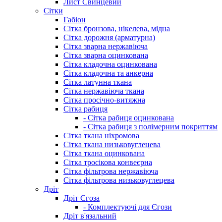
Лист Свинцевий
Сітки
Габіон
Сітка бронзова, нікелева, мідна
Сітка дорожня (арматурна)
Сітка зварна нержавіюча
Сітка зварна оцинкована
Сітка кладочна оцинкована
Сітка кладочна та анкерна
Сітка латунна ткана
Сітка нержавіюча ткана
Сітка просічно-витяжна
Сітка рабиця
- Сітка рабиця оцинкована
- Сітка рабиця з полімерним покриттям
Сітка ткана ніхромова
Сітка ткана низьковуглецева
Сітка ткана оцинкована
Сітка тросікова конвеєрна
Сітка фільтрова нержавіюча
Сітка фільтрова низьковуглецева
Дріт
Дріт Єгоза
- Комплектуючі для Єгози
Дріт в'язальний