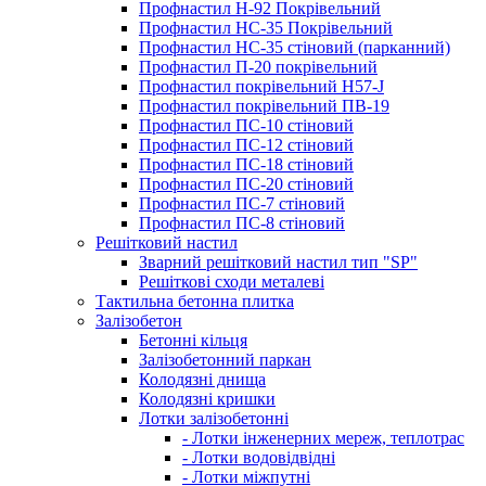
Профнастил Н-92 Покрівельний
Профнастил НС-35 Покрівельний
Профнастил НС-35 стіновий (парканний)
Профнастил П-20 покрівельний
Профнастил покрівельний H57-J
Профнастил покрівельний ПВ-19
Профнастил ПС-10 стіновий
Профнастил ПС-12 стіновий
Профнастил ПС-18 стіновий
Профнастил ПС-20 стіновий
Профнастил ПС-7 стіновий
Профнастил ПС-8 стіновий
Решітковий настил
Зварний решітковий настил тип "SP"
Решіткові сходи металеві
Тактильна бетонна плитка
Залізобетон
Бетонні кільця
Залізобетонний паркан
Колодязні днища
Колодязні кришки
Лотки залізобетонні
- Лотки інженерних мереж, теплотрас
- Лотки водовідвідні
- Лотки міжпутні