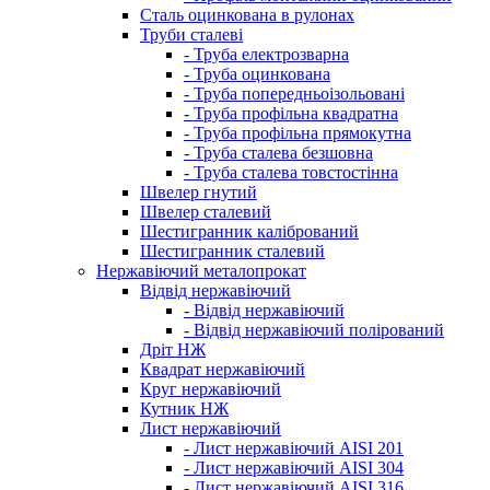
Сталь оцинкована в рулонах
Труби сталеві
- Труба електрозварна
- Труба оцинкована
- Труба попередньоізольовані
- Труба профільна квадратна
- Труба профільна прямокутна
- Труба сталева безшовна
- Труба сталева товстостінна
Швелер гнутий
Швелер сталевий
Шестигранник калібрований
Шестигранник сталевий
Нержавіючий металопрокат
Відвід нержавіючий
- Відвід нержавіючий
- Відвід нержавіючий полірований
Дріт НЖ
Квадрат нержавіючий
Круг нержавіючий
Кутник НЖ
Лист нержавіючий
- Лист нержавіючий AISI 201
- Лист нержавіючий AISI 304
- Лист нержавіючий AISI 316