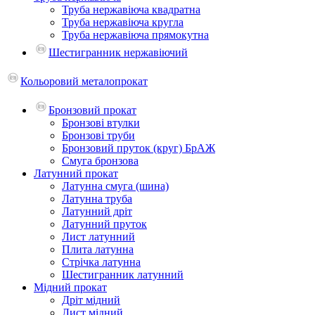
Труба нержавіюча квадратна
Труба нержавіюча кругла
Труба нержавіюча прямокутна
Шестигранник нержавіючий
Кольоровий металопрокат
Бронзовий прокат
Бронзові втулки
Бронзові труби
Бронзовий пруток (круг) БрАЖ
Смуга бронзова
Латунний прокат
Латунна смуга (шина)
Латунна труба
Латунний дріт
Латунний пруток
Лист латунний
Плита латунна
Стрічка латунна
Шестигранник латунний
Мідний прокат
Дріт мідний
Лист мідний