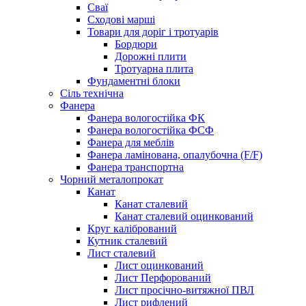
Сваї
Сходові марші
Товари для доріг і тротуарів
Бордюри
Дорожні плити
Тротуарна плита
Фундаментні блоки
Сіль технічна
Фанера
Фанера вологостійка ФК
Фанера вологостійка ФСФ
Фанера для меблів
Фанера ламінована, опалубочна (F/F)
Фанера транспортна
Чорний металопрокат
Канат
Канат сталевий
Канат сталевий оцинкований
Круг калібрований
Кутник сталевий
Лист сталевий
Лист оцинкований
Лист Перфорований
Лист просічно-витяжної ПВЛ
Лист рифлений