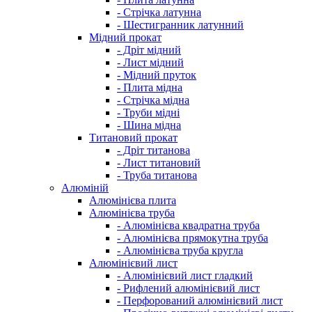
- Стрічка латунна
- Шестигранник латунний
Мідний прокат
- Дріт мідний
- Лист мідний
- Мідний пруток
- Плита мідна
- Стрічка мідна
- Труби мідні
- Шина мідна
Титановий прокат
- Дріт титанова
- Лист титановий
- Труба титанова
Алюміній
Алюмінієва плита
Алюмінієва труба
- Алюмінієва квадратна труба
- Алюмінієва прямокутна труба
- Алюмінієва труба кругла
Алюмінієвий лист
- Алюмінієвий лист гладкий
- Рифлений алюмінієвий лист
- Перфорований алюмінієвий лист