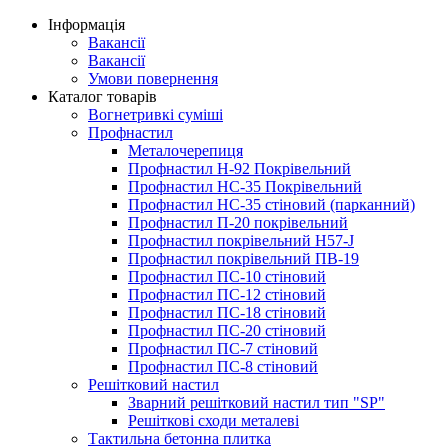
Інформація
Вакансії
Вакансії
Умови повернення
Каталог товарів
Вогнетривкі суміші
Профнастил
Металочерепиця
Профнастил Н-92 Покрівельний
Профнастил НС-35 Покрівельний
Профнастил НС-35 стіновий (парканний)
Профнастил П-20 покрівельний
Профнастил покрівельний H57-J
Профнастил покрівельний ПВ-19
Профнастил ПС-10 стіновий
Профнастил ПС-12 стіновий
Профнастил ПС-18 стіновий
Профнастил ПС-20 стіновий
Профнастил ПС-7 стіновий
Профнастил ПС-8 стіновий
Решітковий настил
Зварний решітковий настил тип "SP"
Решіткові сходи металеві
Тактильна бетонна плитка