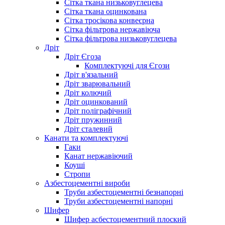
Сітка ткана низьковуглецева
Сітка ткана оцинкована
Сітка тросікова конвеєрна
Сітка фільтрова нержавіюча
Сітка фільтрова низьковуглецева
Дріт
Дріт Єгоза
Комплектуючі для Єгози
Дріт в'язальний
Дріт зварювальний
Дріт колючий
Дріт оцинкований
Дріт поліграфічний
Дріт пружинний
Дріт сталевий
Канати та комплектуючі
Гаки
Канат нержавіючий
Коуші
Стропи
Азбестоцементні вироби
Труби азбестоцементні безнапорні
Труби азбестоцементні напорні
Шифер
Шифер асбестоцементний плоский