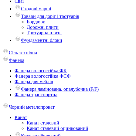
Сваї
Сходові марші
Товари для доріг і тротуарів
Бордюри
Дорожні плити
Тротуарна плита
Фундаментні блоки
Сіль технічна
Фанера
Фанера вологостійка ФК
Фанера вологостійка ФСФ
Фанера для меблів
Фанера ламінована, опалубочна (F/F)
Фанера транспортна
Чорний металопрокат
Канат
Канат сталевий
Канат сталевий оцинкований
Круг калібрований