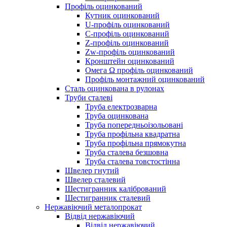
Профіль оцинкований
Кутник оцинкований
U-профіль оцинкований
С-профіль оцинкований
Z-профіль оцинкований
Zw-профіль оцинкований
Кронштейн оцинкований
Омега Ω профіль оцинкований
Профіль монтажний оцинкований
Сталь оцинкована в рулонах
Труби сталеві
Труба електрозварна
Труба оцинкована
Труба попередньоізольовані
Труба профільна квадратна
Труба профільна прямокутна
Труба сталева безшовна
Труба сталева товстостінна
Швелер гнутий
Швелер сталевий
Шестигранник калібрований
Шестигранник сталевий
Нержавіючий металопрокат
Відвід нержавіючий
Відвід нержавіючий