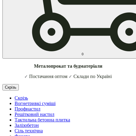
0
Металопрокат та будматеріали
Постачання оптом
Склади по Україні
✓
✓
Скрізь
Скрізь
Вогнетривкі суміші
Профнастил
Решітковий настил
Тактильна бетонна плитка
Залізобетон
Сіль технічна