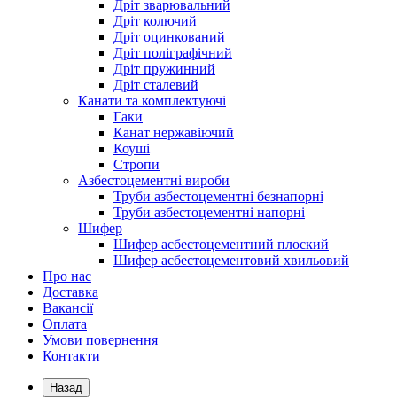
Дріт зварювальний
Дріт колючий
Дріт оцинкований
Дріт поліграфічний
Дріт пружинний
Дріт сталевий
Канати та комплектуючі
Гаки
Канат нержавіючий
Коуші
Стропи
Азбестоцементні вироби
Труби азбестоцементні безнапорні
Труби азбестоцементні напорні
Шифер
Шифер асбестоцементний плоский
Шифер асбестоцементовий хвильовий
Про нас
Доставка
Вакансії
Оплата
Умови повернення
Контакти
Назад