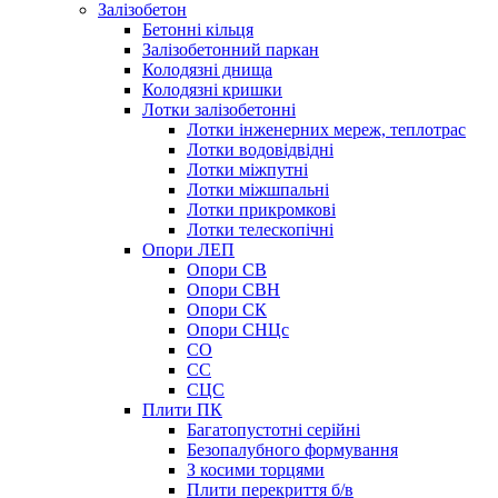
Залізобетон
Бетонні кільця
Залізобетонний паркан
Колодязні днища
Колодязні кришки
Лотки залізобетонні
Лотки інженерних мереж, теплотрас
Лотки водовідвідні
Лотки міжпутні
Лотки міжшпальні
Лотки прикромкові
Лотки телескопічні
Опори ЛЕП
Опори СВ
Опори СВН
Опори СК
Опори СНЦс
СО
СС
СЦС
Плити ПК
Багатопустотні серійні
Безопалубного формування
З косими торцями
Плити перекриття б/в