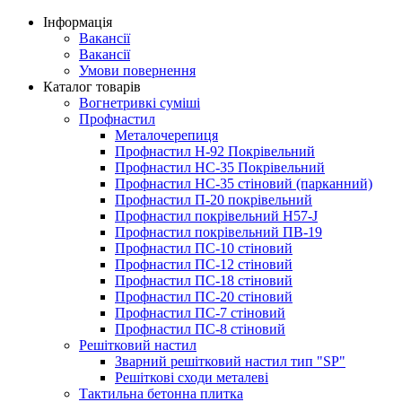
Інформація
Вакансії
Вакансії
Умови повернення
Каталог товарів
Вогнетривкі суміші
Профнастил
Металочерепиця
Профнастил Н-92 Покрівельний
Профнастил НС-35 Покрівельний
Профнастил НС-35 стіновий (парканний)
Профнастил П-20 покрівельний
Профнастил покрівельний H57-J
Профнастил покрівельний ПВ-19
Профнастил ПС-10 стіновий
Профнастил ПС-12 стіновий
Профнастил ПС-18 стіновий
Профнастил ПС-20 стіновий
Профнастил ПС-7 стіновий
Профнастил ПС-8 стіновий
Решітковий настил
Зварний решітковий настил тип "SP"
Решіткові сходи металеві
Тактильна бетонна плитка