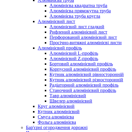
Алюмінієва труба
Алюмінієва квадратна труба
Алюмінієва прямокутна труба
Алюмінієва труба кругла
Алюмінієвий лист
Алюмінієвий лист гладкий
Рифлений алюмінієвий лист
Перфорований алюмінієвий лист
Просічно-витяжні алюмінієві листи
Алюмінієвий профіль
Алюмінієвий L-профіль
Алюмінієвий Z-профіль
Бортовий алюмінієвий профіль
Корпусний алюмінієвий профіль
Кутник алюмінієвий рівносторонній
Кутник алюмінієвий різносторонній
Радіаторний алюмінієвий профіль
Станочний алюмінієвий профіль
Тавр алюмінієвий
Швелер алюмінієвий
Круг алюмінієвий
Кутник алюмінієвий
Смуга алюмінієва
Фольга алюмінієва
Бар'єрні огородження дорожні