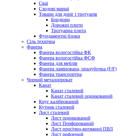
Сваї
Сходові марші
Товари для доріг і тротуарів
Бордюри
Дорожні плити
Тротуарна плита
Фундаментні блоки
Сіль технічна
Фанера
Фанера вологостійка ФК
Фанера вологостійка ФСФ
Фанера для меблів
Фанера ламінована, опалубочна (F/F)
Фанера транспортна
Чорний металопрокат
Канат
Канат сталевий
Канат сталевий оцинкований
Круг калібрований
Кутник сталевий
Лист сталевий
Лист оцинкований
Лист Перфорований
Лист просічно-витяжної ПВЛ
Лист рифлений