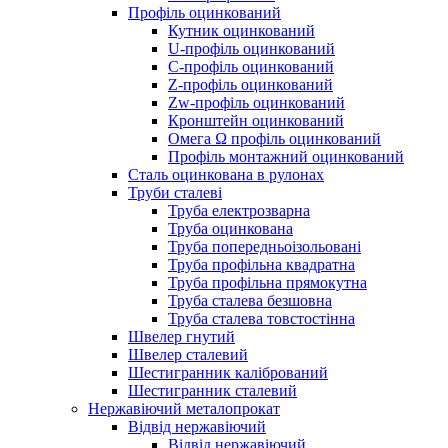
Профіль оцинкований
Кутник оцинкований
U-профіль оцинкований
С-профіль оцинкований
Z-профіль оцинкований
Zw-профіль оцинкований
Кронштейн оцинкований
Омега Ω профіль оцинкований
Профіль монтажний оцинкований
Сталь оцинкована в рулонах
Труби сталеві
Труба електрозварна
Труба оцинкована
Труба попередньоізольовані
Труба профільна квадратна
Труба профільна прямокутна
Труба сталева безшовна
Труба сталева товстостінна
Швелер гнутий
Швелер сталевий
Шестигранник калібрований
Шестигранник сталевий
Нержавіючий металопрокат
Відвід нержавіючий
Відвід нержавіючий