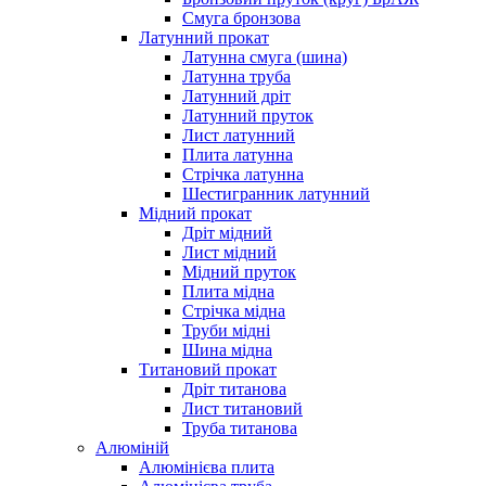
Смуга бронзова
Латунний прокат
Латунна смуга (шина)
Латунна труба
Латунний дріт
Латунний пруток
Лист латунний
Плита латунна
Стрічка латунна
Шестигранник латунний
Мідний прокат
Дріт мідний
Лист мідний
Мідний пруток
Плита мідна
Стрічка мідна
Труби мідні
Шина мідна
Титановий прокат
Дріт титанова
Лист титановий
Труба титанова
Алюміній
Алюмінієва плита