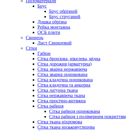
Пиломатеріали
Брус
Брус обрізний
Брус струганий
Дошка обрізна
Рейка монтажна
ОСБ плити
Cвинець
Лист Свинцевий
Сітки
Габіон
Сітка бронзова, нікелева, мідна
Сітка дорожня (арматурна)
Сітка зварна нержавіюча
Сітка зварна оцинкована
Сітка кладочна оцинкована
Сітка кладочна та анкерна
Сітка латунна ткана
Сітка нержавіюча ткана
Сітка просічно-витяжна
Сітка рабиця
Сітка рабиця оцинкована
Сітка рабиця з полімерним покриттям
Сітка ткана ніхромова
Сітка ткана низьковуглецева