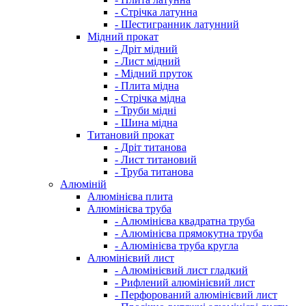
- Стрічка латунна
- Шестигранник латунний
Мідний прокат
- Дріт мідний
- Лист мідний
- Мідний пруток
- Плита мідна
- Стрічка мідна
- Труби мідні
- Шина мідна
Титановий прокат
- Дріт титанова
- Лист титановий
- Труба титанова
Алюміній
Алюмінієва плита
Алюмінієва труба
- Алюмінієва квадратна труба
- Алюмінієва прямокутна труба
- Алюмінієва труба кругла
Алюмінієвий лист
- Алюмінієвий лист гладкий
- Рифлений алюмінієвий лист
- Перфорований алюмінієвий лист