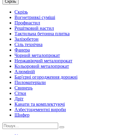
Скрізь
Скрізь
Вогнетривкі суміші
Профнастил
Решітковий настил
Тактильна бетонна плитка
Залізобетон
Сіль технічна
Фанера
Чорний металопрокат
Нержавіючий металопрокат
Кольоровий металопрокат
Алюміній
Бар'єрні огородження дорожні
Пиломатеріали
Cвинець
Сітки
Дріт
Канати та комплектуючі
Азбестоцементні вироби
Шифер