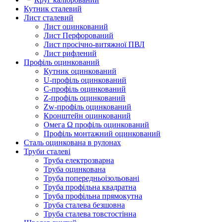
Кутник сталевий
Лист сталевий
Лист оцинкований
Лист Перфорований
Лист просічно-витяжної ПВЛ
Лист рифлений
Профіль оцинкований
Кутник оцинкований
U-профіль оцинкований
С-профіль оцинкований
Z-профіль оцинкований
Zw-профіль оцинкований
Кронштейн оцинкований
Омега Ω профіль оцинкований
Профіль монтажний оцинкований
Сталь оцинкована в рулонах
Труби сталеві
Труба електрозварна
Труба оцинкована
Труба попередньоізольовані
Труба профільна квадратна
Труба профільна прямокутна
Труба сталева безшовна
Труба сталева товстостінна