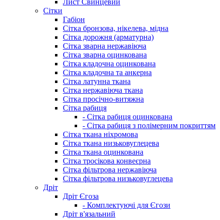
Лист Свинцевий
Сітки
Габіон
Сітка бронзова, нікелева, мідна
Сітка дорожня (арматурна)
Сітка зварна нержавіюча
Сітка зварна оцинкована
Сітка кладочна оцинкована
Сітка кладочна та анкерна
Сітка латунна ткана
Сітка нержавіюча ткана
Сітка просічно-витяжна
Сітка рабиця
- Сітка рабиця оцинкована
- Сітка рабиця з полімерним покриттям
Сітка ткана ніхромова
Сітка ткана низьковуглецева
Сітка ткана оцинкована
Сітка тросікова конвеєрна
Сітка фільтрова нержавіюча
Сітка фільтрова низьковуглецева
Дріт
Дріт Єгоза
- Комплектуючі для Єгози
Дріт в'язальний