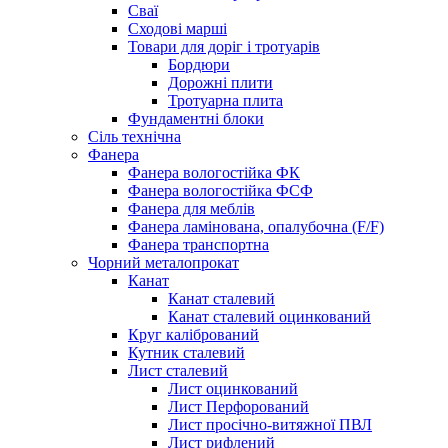
Сваї
Сходові марші
Товари для доріг і тротуарів
Бордюри
Дорожні плити
Тротуарна плита
Фундаментні блоки
Сіль технічна
Фанера
Фанера вологостійка ФК
Фанера вологостійка ФСФ
Фанера для меблів
Фанера ламінована, опалубочна (F/F)
Фанера транспортна
Чорний металопрокат
Канат
Канат сталевий
Канат сталевий оцинкований
Круг калібрований
Кутник сталевий
Лист сталевий
Лист оцинкований
Лист Перфорований
Лист просічно-витяжної ПВЛ
Лист рифлений