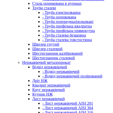
Сталь оцинкована в рулонах
Труби сталеві
- Труба електрозварна
- Труба оцинкована
- Труба попередньоізольовані
- Труба профільна квадратна
- Труба профільна прямокутна
- Труба сталева безшовна
- Труба сталева товстостінна
Швелер гнутий
Швелер сталевий
Шестигранник калібрований
Шестигранник сталевий
Нержавіючий металопрокат
Відвід нержавіючий
- Відвід нержавіючий
- Відвід нержавіючий полірований
Дріт НЖ
Квадрат нержавіючий
Круг нержавіючий
Кутник НЖ
Лист нержавіючий
- Лист нержавіючий AISI 201
- Лист нержавіючий AISI 304
- Лист нержавіючий AISI 316