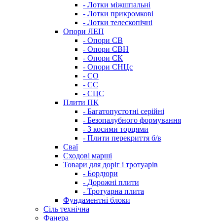
- Лотки міжшпальні
- Лотки прикромкові
- Лотки телескопічні
Опори ЛЕП
- Опори СВ
- Опори СВН
- Опори СК
- Опори СНЦс
- СО
- СС
- СЦС
Плити ПК
- Багатопустотні серійні
- Безопалубного формування
- З косими торцями
- Плити перекриття б/в
Сваї
Сходові марші
Товари для доріг і тротуарів
- Бордюри
- Дорожні плити
- Тротуарна плита
Фундаментні блоки
Сіль технічна
Фанера