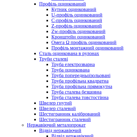
Профіль оцинкований
Кутник оцинкований
U-профіль оцинкований
С-профіль оцинкований
Z-профіль оцинкований
Zw-профіль оцинкований
Кронштейн оцинкований
Омега Ω профіль оцинкований
Профіль монтажний оцинкований
Сталь оцинкована в рулонах
Труби сталеві
Труба електрозварна
Труба оцинкована
Труба попередньоізольовані
Труба профільна квадратна
Труба профільна прямокутна
Труба сталева безшовна
Труба сталева товстостінна
Швелер гнутий
Швелер сталевий
Шестигранник калібрований
Шестигранник сталевий
Нержавіючий металопрокат
Відвід нержавіючий
Відвід нержавіючий