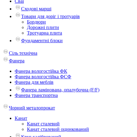
Сваї
Сходові марші
Товари для доріг і тротуарів
Бордюри
Дорожні плити
Тротуарна плита
Фундаментні блоки
Сіль технічна
Фанера
Фанера вологостійка ФК
Фанера вологостійка ФСФ
Фанера для меблів
Фанера ламінована, опалубочна (F/F)
Фанера транспортна
Чорний металопрокат
Канат
Канат сталевий
Канат сталевий оцинкований
Круг калібрований