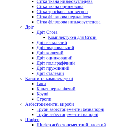
Сітка ткана низьковуглецева
Сітка ткана оцинкована
Сітка тросікова конвеєрна
Сітка фільтрова нержавіюча
Сітка фільтрова низьковуглецева
Дріт
Дріт Єгоза
Комплектуючі для Єгози
Дріт в'язальний
Дріт зварювальний
Дріт колючий
Дріт оцинкований
Дріт поліграфічний
Дріт пружинний
Дріт сталевий
Канати та комплектуючі
Гаки
Канат нержавіючий
Коуші
Стропи
Азбестоцементні вироби
Труби азбестоцементні безнапорні
Труби азбестоцементні напорні
Шифер
Шифер асбестоцементний плоский