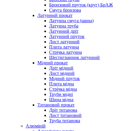
Бронзовий пруток (круг) БрАЖ
Смуга бронзова
Латунний прокат
Латунна смуга (шина)
Латунна труба
Латунний дріт
Латунний пруток
Лист латунний
Плита латунна
Стрічка латунна
Шестигранник латунний
Мідний прокат
Дріт мідний
Лист мідний
Мідний пруток
Плита мідна
Стрічка мідна
Труби мідні
Шина мідна
Титановий прокат
Дріт титанова
Лист титановий
Труба титанова
Алюміній