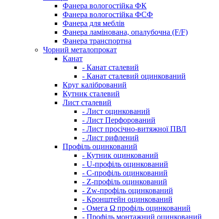
Фанера вологостійка ФК
Фанера вологостійка ФСФ
Фанера для меблів
Фанера ламінована, опалубочна (F/F)
Фанера транспортна
Чорний металопрокат
Канат
- Канат сталевий
- Канат сталевий оцинкований
Круг калібрований
Кутник сталевий
Лист сталевий
- Лист оцинкований
- Лист Перфорований
- Лист просічно-витяжної ПВЛ
- Лист рифлений
Профіль оцинкований
- Кутник оцинкований
- U-профіль оцинкований
- С-профіль оцинкований
- Z-профіль оцинкований
- Zw-профіль оцинкований
- Кронштейн оцинкований
- Омега Ω профіль оцинкований
- Профіль монтажний оцинкований