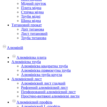
Мідний пруток
Плита мідна
Стрічка мідна
Труби мідні
Шина мідна
Титановий прокат
Дріт титанова
Лист титановий
Труба титанова
Алюміній
Алюмінієва плита
Алюмінієва труба
Алюмінієва квадратна труба
Алюмінієва прямокутна труба
Алюмінієва труба кругла
Алюмінієвий лист
Алюмінієвий лист гладкий
Рифлений алюмінієвий лист
Перфорований алюмінієвий лист
Просічно-витяжні алюмінієві листи
Алюмінієвий профіль
Алюмінієвий L-профіль