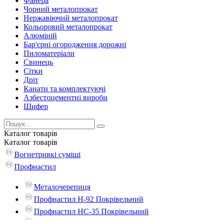
Фанера
Чорний металопрокат
Нержавіючий металопрокат
Кольоровий металопрокат
Алюміній
Бар'єрні огородження дорожні
Пиломатеріали
Cвинець
Сітки
Дріт
Канати та комплектуючі
Азбестоцементні вироби
Шифер
Каталог
товарів
Каталог
товарів
Вогнетривкі суміші
Профнастил
Металочерепиця
Профнастил Н-92 Покрівельний
Профнастил НС-35 Покрівельний