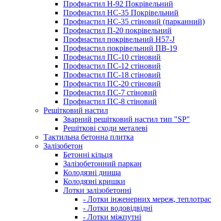
Профнастил Н-92 Покрівельний
Профнастил НС-35 Покрівельний
Профнастил НС-35 стіновий (парканний)
Профнастил П-20 покрівельний
Профнастил покрівельний H57-J
Профнастил покрівельний ПВ-19
Профнастил ПС-10 стіновий
Профнастил ПС-12 стіновий
Профнастил ПС-18 стіновий
Профнастил ПС-20 стіновий
Профнастил ПС-7 стіновий
Профнастил ПС-8 стіновий
Решітковий настил
Зварний решітковий настил тип "SP"
Решіткові сходи металеві
Тактильна бетонна плитка
Залізобетон
Бетонні кільця
Залізобетонний паркан
Колодязні днища
Колодязні кришки
Лотки залізобетонні
- Лотки інженерних мереж, теплотрас
- Лотки водовідвідні
- Лотки міжпутні