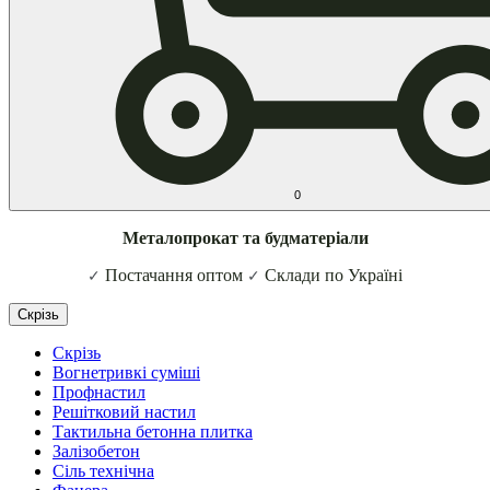
0
Металопрокат та будматеріали
Постачання оптом
Склади по Україні
✓
✓
Скрізь
Скрізь
Вогнетривкі суміші
Профнастил
Решітковий настил
Тактильна бетонна плитка
Залізобетон
Сіль технічна