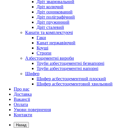
Дріт зварювальний
Дріт колючий
Дріт оцинкований
Дріт поліграфічний
Дріт пружинний
Дріт сталевий
Канати та комплектуючі
Гаки
Канат нержавіючий
Коуші
Стропи
Азбестоцементні вироби
Труби азбестоцементні безнапорні
Труби азбестоцементні напорні
Шифер
Шифер асбестоцементний плоский
Шифер асбестоцементовий хвильовий
Про нас
Доставка
Вакансії
Оплата
Умови повернення
Контакти
Назад