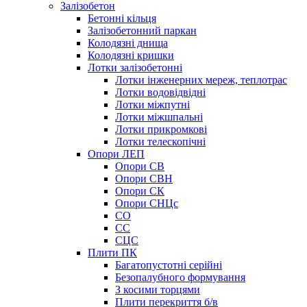
Залізобетон
Бетонні кільця
Залізобетонний паркан
Колодязні днища
Колодязні кришки
Лотки залізобетонні
Лотки інженерних мереж, теплотрас
Лотки водовідвідні
Лотки міжпутні
Лотки міжшпальні
Лотки прикромкові
Лотки телескопічні
Опори ЛЕП
Опори СВ
Опори СВН
Опори СК
Опори СНЦс
СО
СС
СЦС
Плити ПК
Багатопустотні серійні
Безопалубного формування
З косими торцями
Плити перекриття б/в