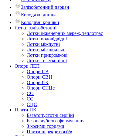
Залізобетонний паркан
Колодязні днища
Колодязні кришки
Лотки залізобетонні
Лотки інженерних мереж, теплотрас
Лотки водовідвідні
Лотки міжпутні
Лотки міжшпальні
Лотки прикромкові
Лотки телескопічні
Опори ЛЕП
Опори СВ
Опори СВН
Опори СК
Опори СНЦс
СО
СС
СЦС
Плити ПК
Багатопустотні серійні
Безопалубного формування
З косими торцями
Плити перекриття б/в