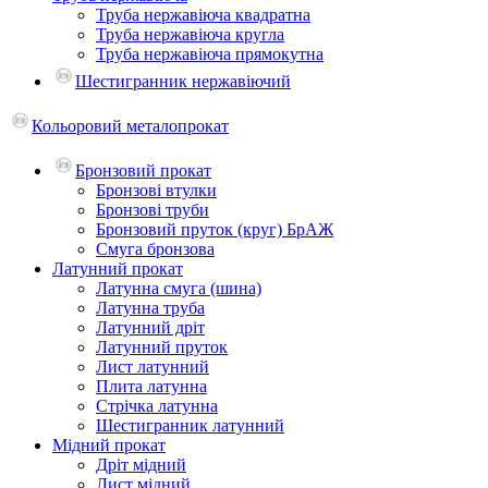
Труба нержавіюча квадратна
Труба нержавіюча кругла
Труба нержавіюча прямокутна
Шестигранник нержавіючий
Кольоровий металопрокат
Бронзовий прокат
Бронзові втулки
Бронзові труби
Бронзовий пруток (круг) БрАЖ
Смуга бронзова
Латунний прокат
Латунна смуга (шина)
Латунна труба
Латунний дріт
Латунний пруток
Лист латунний
Плита латунна
Стрічка латунна
Шестигранник латунний
Мідний прокат
Дріт мідний
Лист мідний