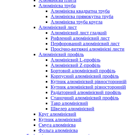
Алюмінієва плита
Алюмінієва труба
Алюмінієва квадратна труба
Алюмінієва прямокутна труба
Алюмінієва труба кругла
Алюмінієвий лист
Алюмінієвий лист гладкий
Рифлений алюмінієвий лист
Перфорований алюмінієвий лист
Просічно-витяжні алюмінієві листи
Алюмінієвий профіль
Алюмінієвий L-профіль
Алюмінієвий Z-профіль
Бортовий алюмінієвий профіль
Корпусний алюмінієвий профіль
Кутник алюмінієвий рівносторонній
Кутник алюмінієвий різносторонній
Радіаторний алюмінієвий профіль
Станочний алюмінієвий профіль
Тавр алюмінієвий
Швелер алюмінієвий
Круг алюмінієвий
Кутник алюмінієвий
Смуга алюмінієва
Фольга алюмінієва