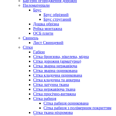
Бар'єрні огородження дорожні
Пиломатеріали
Брус
Брус обрізний
Брус струганий
Дошка обрізна
Рейка монтажна
ОСБ плити
Cвинець
Лист Свинцевий
Сітки
Габіон
Сітка бронзова, нікелева, мідна
Сітка дорожня (арматурна)
Сітка зварна нержавіюча
Сітка зварна оцинкована
Сітка кладочна оцинкована
Сітка кладочна та анкерна
Сітка латунна ткана
Сітка нержавіюча ткана
Сітка просічно-витяжна
Сітка рабиця
Сітка рабиця оцинкована
Сітка рабиця з полімерним покриттям
Сітка ткана ніхромова