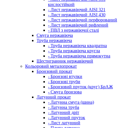
кислостійкий
- Лист нержавіючий AISI 321
- Лист нержавіючий AISI 430
- Лист нержавіючий перфорований
- Лист нержавіючий рифлений
- ПВЛ з нержавіючої сталі
Смуга нержавіюча
Труба нержавіюча
- Труба нержавіюча квадратна
- Труба нержавіюча кругла
- Труба нержавіюча прямокутна
Шестигранник нержавіючий
Кольоровий металопрокат
Бронзовий прокат
- Бронзові втулки
- Бронзові труби
- Бронзовий пруток (круг) БрАЖ
- Смуга бронзова
Латунний прокат
- Латунна смуга (шина)
- Латунна труба
- Латунний дріт
- Латунний пруток
- Лист латунний
- Плита латунна