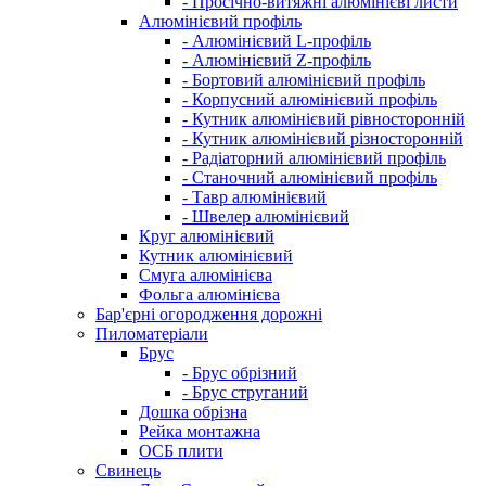
- Просічно-витяжні алюмінієві листи
Алюмінієвий профіль
- Алюмінієвий L-профіль
- Алюмінієвий Z-профіль
- Бортовий алюмінієвий профіль
- Корпусний алюмінієвий профіль
- Кутник алюмінієвий рівносторонній
- Кутник алюмінієвий різносторонній
- Радіаторний алюмінієвий профіль
- Станочний алюмінієвий профіль
- Тавр алюмінієвий
- Швелер алюмінієвий
Круг алюмінієвий
Кутник алюмінієвий
Смуга алюмінієва
Фольга алюмінієва
Бар'єрні огородження дорожні
Пиломатеріали
Брус
- Брус обрізний
- Брус струганий
Дошка обрізна
Рейка монтажна
ОСБ плити
Cвинець