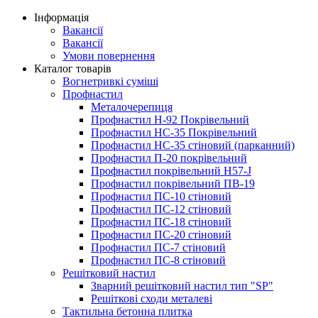
Інформація
Вакансії
Вакансії
Умови повернення
Каталог товарів
Вогнетривкі суміші
Профнастил
Металочерепиця
Профнастил Н-92 Покрівельний
Профнастил НС-35 Покрівельний
Профнастил НС-35 стіновий (парканний)
Профнастил П-20 покрівельний
Профнастил покрівельний H57-J
Профнастил покрівельний ПВ-19
Профнастил ПС-10 стіновий
Профнастил ПС-12 стіновий
Профнастил ПС-18 стіновий
Профнастил ПС-20 стіновий
Профнастил ПС-7 стіновий
Профнастил ПС-8 стіновий
Решітковий настил
Зварний решітковий настил тип "SP"
Решіткові сходи металеві
Тактильна бетонна плитка