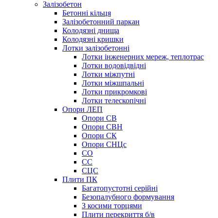
Залізобетон
Бетонні кільця
Залізобетонний паркан
Колодязні днища
Колодязні кришки
Лотки залізобетонні
Лотки інженерних мереж, теплотрас
Лотки водовідвідні
Лотки міжпутні
Лотки міжшпальні
Лотки прикромкові
Лотки телескопічні
Опори ЛЕП
Опори СВ
Опори СВН
Опори СК
Опори СНЦс
СО
СС
СЦС
Плити ПК
Багатопустотні серійні
Безопалубного формування
З косими торцями
Плити перекриття б/в