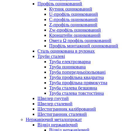
Профіль оцинкований
Кутник оцинкований
U-профіль оцинкований
С-профіль оцинкований
Z-профіль оцинкований
Zw-профіль оцинкований
Кронштейн оцинкований
Омега Ω профіль оцинкований
Профіль монтажний оцинкований
Сталь оцинкована в рулонах
Труби сталеві
Труба електрозварна
Труба оцинкована
Труба попередньоізольовані
Труба профільна квадратна
Труба профільна прямокутна
Труба сталева безшовна
Труба сталева товстостінна
Швелер гнутий
Швелер сталевий
Шестигранник калібрований
Шестигранник сталевий
Нержавіючий металопрокат
Відвід нержавіючий
Відвід нержавіючий