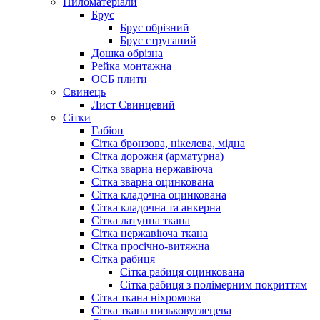
Пиломатеріали
Брус
Брус обрізний
Брус струганий
Дошка обрізна
Рейка монтажна
ОСБ плити
Cвинець
Лист Свинцевий
Сітки
Габіон
Сітка бронзова, нікелева, мідна
Сітка дорожня (арматурна)
Сітка зварна нержавіюча
Сітка зварна оцинкована
Сітка кладочна оцинкована
Сітка кладочна та анкерна
Сітка латунна ткана
Сітка нержавіюча ткана
Сітка просічно-витяжна
Сітка рабиця
Сітка рабиця оцинкована
Сітка рабиця з полімерним покриттям
Сітка ткана ніхромова
Сітка ткана низьковуглецева