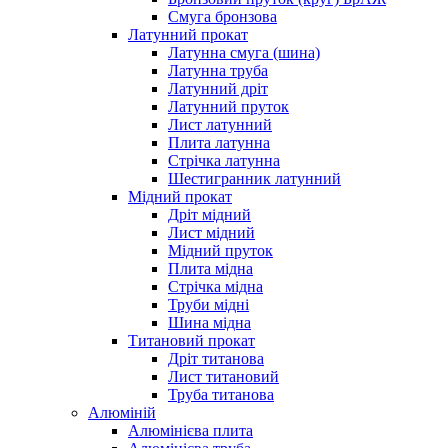
Смуга бронзова
Латунний прокат
Латунна смуга (шина)
Латунна труба
Латунний дріт
Латунний пруток
Лист латунний
Плита латунна
Стрічка латунна
Шестигранник латунний
Мідний прокат
Дріт мідний
Лист мідний
Мідний пруток
Плита мідна
Стрічка мідна
Труби мідні
Шина мідна
Титановий прокат
Дріт титанова
Лист титановий
Труба титанова
Алюміній
Алюмінієва плита