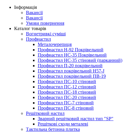
Інформація
Вакансії
Вакансії
Умови повернення
Каталог товарів
Вогнетривкі суміші
Профнастил
Металочерепиця
Профнастил Н-92 Покрівельний
Профнастил НС-35 Покрівельний
Профнастил НС-35 стіновий (парканний)
Профнастил П-20 покрівельний
Профнастил покрівельний H57-J
Профнастил покрівельний ПВ-19
Профнастил ПС-10 стіновий
Профнастил ПС-12 стіновий
Профнастил ПС-18 стіновий
Профнастил ПС-20 стіновий
Профнастил ПС-7 стіновий
Профнастил ПС-8 стіновий
Решітковий настил
Зварний решітковий настил тип "SP"
Решіткові сходи металеві
Тактильна бетонна плитка