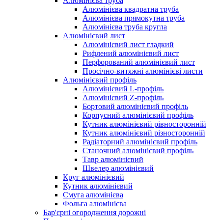
Алюмінієва труба
Алюмінієва квадратна труба
Алюмінієва прямокутна труба
Алюмінієва труба кругла
Алюмінієвий лист
Алюмінієвий лист гладкий
Рифлений алюмінієвий лист
Перфорований алюмінієвий лист
Просічно-витяжні алюмінієві листи
Алюмінієвий профіль
Алюмінієвий L-профіль
Алюмінієвий Z-профіль
Бортовий алюмінієвий профіль
Корпусний алюмінієвий профіль
Кутник алюмінієвий рівносторонній
Кутник алюмінієвий різносторонній
Радіаторний алюмінієвий профіль
Станочний алюмінієвий профіль
Тавр алюмінієвий
Швелер алюмінієвий
Круг алюмінієвий
Кутник алюмінієвий
Смуга алюмінієва
Фольга алюмінієва
Бар'єрні огородження дорожні