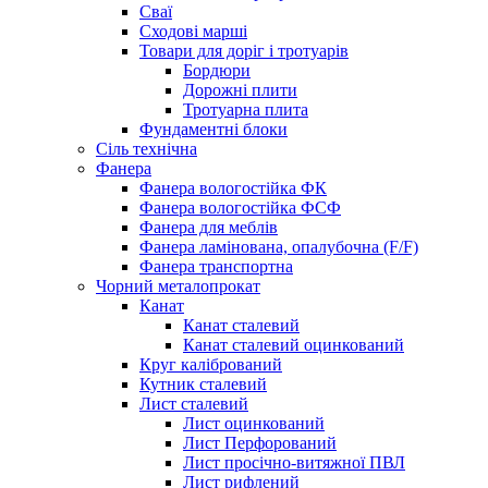
Сваї
Сходові марші
Товари для доріг і тротуарів
Бордюри
Дорожні плити
Тротуарна плита
Фундаментні блоки
Сіль технічна
Фанера
Фанера вологостійка ФК
Фанера вологостійка ФСФ
Фанера для меблів
Фанера ламінована, опалубочна (F/F)
Фанера транспортна
Чорний металопрокат
Канат
Канат сталевий
Канат сталевий оцинкований
Круг калібрований
Кутник сталевий
Лист сталевий
Лист оцинкований
Лист Перфорований
Лист просічно-витяжної ПВЛ
Лист рифлений