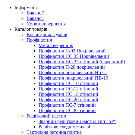
Інформація
Вакансії
Вакансії
Умови повернення
Каталог товарів
Вогнетривкі суміші
Профнастил
Металочерепиця
Профнастил Н-92 Покрівельний
Профнастил НС-35 Покрівельний
Профнастил НС-35 стіновий (парканний)
Профнастил П-20 покрівельний
Профнастил покрівельний H57-J
Профнастил покрівельний ПВ-19
Профнастил ПС-10 стіновий
Профнастил ПС-12 стіновий
Профнастил ПС-18 стіновий
Профнастил ПС-20 стіновий
Профнастил ПС-7 стіновий
Профнастил ПС-8 стіновий
Решітковий настил
Зварний решітковий настил тип "SP"
Решіткові сходи металеві
Тактильна бетонна плитка