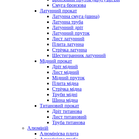
Смуга бронзова
Латунний прокат
Латунна смуга (шина)
Латунна труба
Латунний дріт
Латунний пруток
Лист латунний
Плита латунна
Стрічка латунна
Шестигранник латунний
Мідний прокат
Дріт мідний
Лист мідний
Мідний пруток
Плита мідна
Стрічка мідна
Труби мідні
Шина мідна
Титановий прокат
Дріт титанова
Лист титановий
Труба титанова
Алюміній
Алюмінієва плита