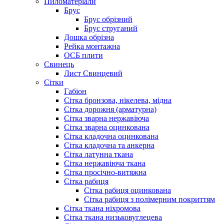
Пиломатеріали
Брус
Брус обрізний
Брус струганий
Дошка обрізна
Рейка монтажна
ОСБ плити
Cвинець
Лист Свинцевий
Сітки
Габіон
Сітка бронзова, нікелева, мідна
Сітка дорожня (арматурна)
Сітка зварна нержавіюча
Сітка зварна оцинкована
Сітка кладочна оцинкована
Сітка кладочна та анкерна
Сітка латунна ткана
Сітка нержавіюча ткана
Сітка просічно-витяжна
Сітка рабиця
Сітка рабиця оцинкована
Сітка рабиця з полімерним покриттям
Сітка ткана ніхромова
Сітка ткана низьковуглецева