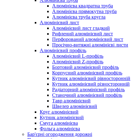
Алюмінієва труба
Алюмінієва квадратна труба
Алюмінієва прямокутна труба
Алюмінієва труба кругла
Алюмінієвий лист
Алюмінієвий лист гладкий
Рифлений алюмінієвий лист
Перфорований алюмінієвий лист
Просічно-витяжні алюмінієві листи
Алюмінієвий профіль
Алюмінієвий L-профіль
Алюмінієвий Z-профіль
Бортовий алюмінієвий профіль
Корпусний алюмінієвий профіль
Кутник алюмінієвий рівносторонній
Кутник алюмінієвий різносторонній
Радіаторний алюмінієвий профіль
Станочний алюмінієвий профіль
Тавр алюмінієвий
Швелер алюмінієвий
Круг алюмінієвий
Кутник алюмінієвий
Смуга алюмінієва
Фольга алюмінієва
Бар'єрні огородження дорожні