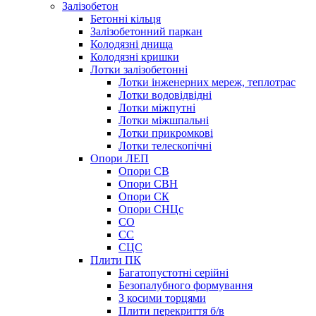
Залізобетон
Бетонні кільця
Залізобетонний паркан
Колодязні днища
Колодязні кришки
Лотки залізобетонні
Лотки інженерних мереж, теплотрас
Лотки водовідвідні
Лотки міжпутні
Лотки міжшпальні
Лотки прикромкові
Лотки телескопічні
Опори ЛЕП
Опори СВ
Опори СВН
Опори СК
Опори СНЦс
СО
СС
СЦС
Плити ПК
Багатопустотні серійні
Безопалубного формування
З косими торцями
Плити перекриття б/в