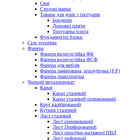
Сваї
Сходові марші
Товари для доріг і тротуарів
Бордюри
Дорожні плити
Тротуарна плита
Фундаментні блоки
Сіль технічна
Фанера
Фанера вологостійка ФК
Фанера вологостійка ФСФ
Фанера для меблів
Фанера ламінована, опалубочна (F/F)
Фанера транспортна
Чорний металопрокат
Канат
Канат сталевий
Канат сталевий оцинкований
Круг калібрований
Кутник сталевий
Лист сталевий
Лист оцинкований
Лист Перфорований
Лист просічно-витяжної ПВЛ
Лист рифлений