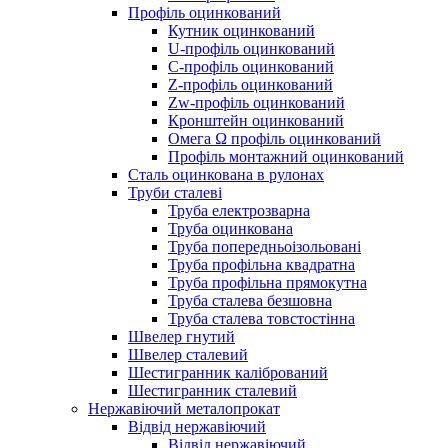
Профіль оцинкований
Кутник оцинкований
U-профіль оцинкований
С-профіль оцинкований
Z-профіль оцинкований
Zw-профіль оцинкований
Кронштейн оцинкований
Омега Ω профіль оцинкований
Профіль монтажний оцинкований
Сталь оцинкована в рулонах
Труби сталеві
Труба електрозварна
Труба оцинкована
Труба попередньоізольовані
Труба профільна квадратна
Труба профільна прямокутна
Труба сталева безшовна
Труба сталева товстостінна
Швелер гнутий
Швелер сталевий
Шестигранник калібрований
Шестигранник сталевий
Нержавіючий металопрокат
Відвід нержавіючий
Відвід нержавіючий