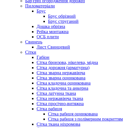
Бар'єрні огородження дорожні
Пиломатеріали
Брус
Брус обрізний
Брус струганий
Дошка обрізна
Рейка монтажна
ОСБ плити
Cвинець
Лист Свинцевий
Сітки
Габіон
Сітка бронзова, нікелева, мідна
Сітка дорожня (арматурна)
Сітка зварна нержавіюча
Сітка зварна оцинкована
Сітка кладочна оцинкована
Сітка кладочна та анкерна
Сітка латунна ткана
Сітка нержавіюча ткана
Сітка просічно-витяжна
Сітка рабиця
Сітка рабиця оцинкована
Сітка рабиця з полімерним покриттям
Сітка ткана ніхромова