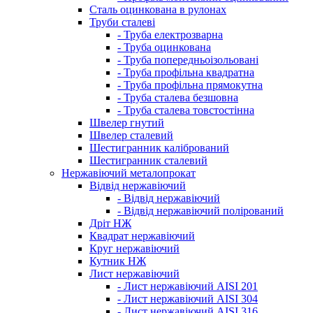
Сталь оцинкована в рулонах
Труби сталеві
- Труба електрозварна
- Труба оцинкована
- Труба попередньоізольовані
- Труба профільна квадратна
- Труба профільна прямокутна
- Труба сталева безшовна
- Труба сталева товстостінна
Швелер гнутий
Швелер сталевий
Шестигранник калібрований
Шестигранник сталевий
Нержавіючий металопрокат
Відвід нержавіючий
- Відвід нержавіючий
- Відвід нержавіючий полірований
Дріт НЖ
Квадрат нержавіючий
Круг нержавіючий
Кутник НЖ
Лист нержавіючий
- Лист нержавіючий AISI 201
- Лист нержавіючий AISI 304
- Лист нержавіючий AISI 316