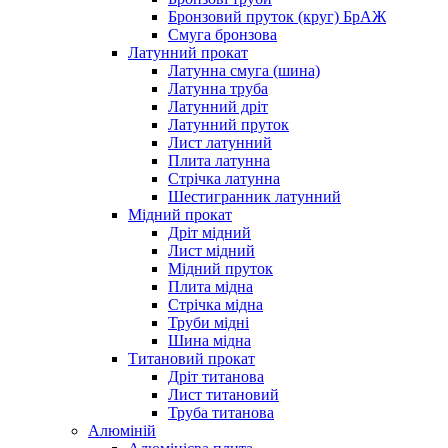
Бронзовий пруток (круг) БрАЖ
Смуга бронзова
Латунний прокат
Латунна смуга (шина)
Латунна труба
Латунний дріт
Латунний пруток
Лист латунний
Плита латунна
Стрічка латунна
Шестигранник латунний
Мідний прокат
Дріт мідний
Лист мідний
Мідний пруток
Плита мідна
Стрічка мідна
Труби мідні
Шина мідна
Титановий прокат
Дріт титанова
Лист титановий
Труба титанова
Алюміній