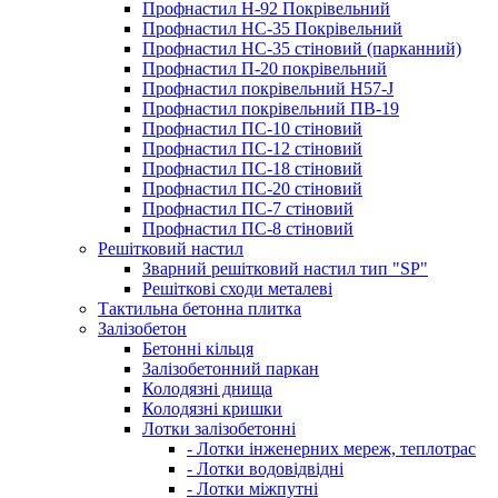
Профнастил Н-92 Покрівельний
Профнастил НС-35 Покрівельний
Профнастил НС-35 стіновий (парканний)
Профнастил П-20 покрівельний
Профнастил покрівельний H57-J
Профнастил покрівельний ПВ-19
Профнастил ПС-10 стіновий
Профнастил ПС-12 стіновий
Профнастил ПС-18 стіновий
Профнастил ПС-20 стіновий
Профнастил ПС-7 стіновий
Профнастил ПС-8 стіновий
Решітковий настил
Зварний решітковий настил тип "SP"
Решіткові сходи металеві
Тактильна бетонна плитка
Залізобетон
Бетонні кільця
Залізобетонний паркан
Колодязні днища
Колодязні кришки
Лотки залізобетонні
- Лотки інженерних мереж, теплотрас
- Лотки водовідвідні
- Лотки міжпутні