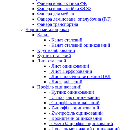
Фанера вологостійка ФК
Фанера вологостійка ФСФ
Фанера для меблів
Фанера ламінована, опалубочна (F/F)
Фанера транспортна
Чорний металопрокат
Канат
- Канат сталевий
- Канат сталевий оцинкований
Круг калібрований
Кутник сталевий
Лист сталевий
- Лист оцинкований
- Лист Перфорований
- Лист просічно-витяжної ПВЛ
- Лист рифлений
Профіль оцинкований
- Кутник оцинкований
- U-профіль оцинкований
- С-профіль оцинкований
- Z-профіль оцинкований
- Zw-профіль оцинкований
- Кронштейн оцинкований
- Омега Ω профіль оцинкований
- Профіль монтажний оцинкований