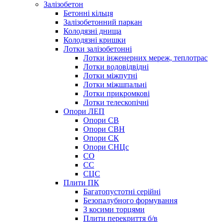
Залізобетон
Бетонні кільця
Залізобетонний паркан
Колодязні днища
Колодязні кришки
Лотки залізобетонні
Лотки інженерних мереж, теплотрас
Лотки водовідвідні
Лотки міжпутні
Лотки міжшпальні
Лотки прикромкові
Лотки телескопічні
Опори ЛЕП
Опори СВ
Опори СВН
Опори СК
Опори СНЦс
СО
СС
СЦС
Плити ПК
Багатопустотні серійні
Безопалубного формування
З косими торцями
Плити перекриття б/в