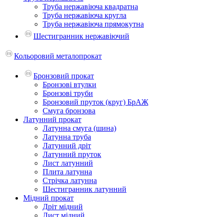
Труба нержавіюча квадратна
Труба нержавіюча кругла
Труба нержавіюча прямокутна
Шестигранник нержавіючий
Кольоровий металопрокат
Бронзовий прокат
Бронзові втулки
Бронзові труби
Бронзовий пруток (круг) БрАЖ
Смуга бронзова
Латунний прокат
Латунна смуга (шина)
Латунна труба
Латунний дріт
Латунний пруток
Лист латунний
Плита латунна
Стрічка латунна
Шестигранник латунний
Мідний прокат
Дріт мідний
Лист мідний