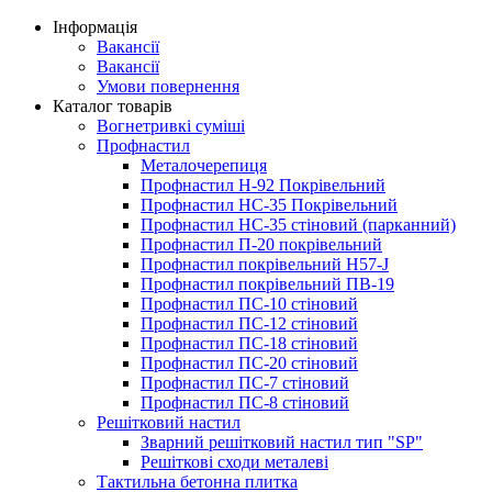
Інформація
Вакансії
Вакансії
Умови повернення
Каталог товарів
Вогнетривкі суміші
Профнастил
Металочерепиця
Профнастил Н-92 Покрівельний
Профнастил НС-35 Покрівельний
Профнастил НС-35 стіновий (парканний)
Профнастил П-20 покрівельний
Профнастил покрівельний H57-J
Профнастил покрівельний ПВ-19
Профнастил ПС-10 стіновий
Профнастил ПС-12 стіновий
Профнастил ПС-18 стіновий
Профнастил ПС-20 стіновий
Профнастил ПС-7 стіновий
Профнастил ПС-8 стіновий
Решітковий настил
Зварний решітковий настил тип "SP"
Решіткові сходи металеві
Тактильна бетонна плитка