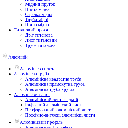
Мідний пруток
Плита мідна
Стрічка мідна
Труби мідні
Шина мідна
Титановий прокат
Дріт титанова
Лист титановий
Труба титанова
Алюміній
Алюмінієва плита
Алюмінієва труба
Алюмінієва квадратна труба
Алюмінієва прямокутна труба
Алюмінієва труба кругла
Алюмінієвий лист
Алюмінієвий лист гладкий
Рифлений алюмінієвий лист
Перфорований алюмінієвий лист
Просічно-витяжні алюмінієві листи
Алюмінієвий профіль
Алюмінієвий L-профіль