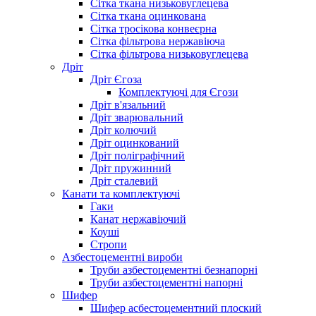
Сітка ткана низьковуглецева
Сітка ткана оцинкована
Сітка тросікова конвеєрна
Сітка фільтрова нержавіюча
Сітка фільтрова низьковуглецева
Дріт
Дріт Єгоза
Комплектуючі для Єгози
Дріт в'язальний
Дріт зварювальний
Дріт колючий
Дріт оцинкований
Дріт поліграфічний
Дріт пружинний
Дріт сталевий
Канати та комплектуючі
Гаки
Канат нержавіючий
Коуші
Стропи
Азбестоцементні вироби
Труби азбестоцементні безнапорні
Труби азбестоцементні напорні
Шифер
Шифер асбестоцементний плоский