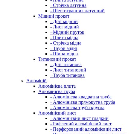
- Стрічка латунна
- Шестигранник латунний
Мідний прокат
- Дріт мідний
- Лист мідний
- Мідний пруток
- Плита мідна
- Стрічка мідна
- Труби мідні
- Шина мідна
Титановий прокат
- Дріт титанова
- Лист титановий
- Труба титанова
Алюміній
Алюмінієва плита
Алюмінієва труба
- Алюмінієва квадратна труба
- Алюмінієва прямокутна труба
- Алюмінієва труба кругла
Алюмінієвий лист
- Алюмінієвий лист гладкий
- Рифлений алюмінієвий лист
- Перфорований алюмінієвий лист