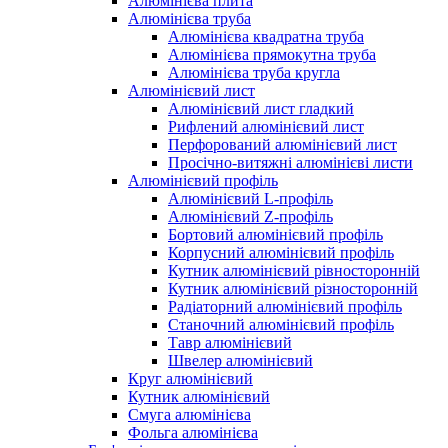
Алюмінієва плита
Алюмінієва труба
Алюмінієва квадратна труба
Алюмінієва прямокутна труба
Алюмінієва труба кругла
Алюмінієвий лист
Алюмінієвий лист гладкий
Рифлений алюмінієвий лист
Перфорований алюмінієвий лист
Просічно-витяжні алюмінієві листи
Алюмінієвий профіль
Алюмінієвий L-профіль
Алюмінієвий Z-профіль
Бортовий алюмінієвий профіль
Корпусний алюмінієвий профіль
Кутник алюмінієвий рівносторонній
Кутник алюмінієвий різносторонній
Радіаторний алюмінієвий профіль
Станочний алюмінієвий профіль
Тавр алюмінієвий
Швелер алюмінієвий
Круг алюмінієвий
Кутник алюмінієвий
Смуга алюмінієва
Фольга алюмінієва