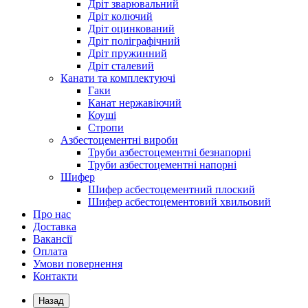
Дріт зварювальний
Дріт колючий
Дріт оцинкований
Дріт поліграфічний
Дріт пружинний
Дріт сталевий
Канати та комплектуючі
Гаки
Канат нержавіючий
Коуші
Стропи
Азбестоцементні вироби
Труби азбестоцементні безнапорні
Труби азбестоцементні напорні
Шифер
Шифер асбестоцементний плоский
Шифер асбестоцементовий хвильовий
Про нас
Доставка
Вакансії
Оплата
Умови повернення
Контакти
Назад