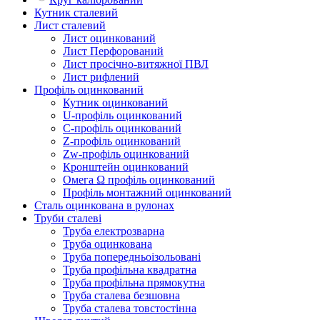
Кутник сталевий
Лист сталевий
Лист оцинкований
Лист Перфорований
Лист просічно-витяжної ПВЛ
Лист рифлений
Профіль оцинкований
Кутник оцинкований
U-профіль оцинкований
С-профіль оцинкований
Z-профіль оцинкований
Zw-профіль оцинкований
Кронштейн оцинкований
Омега Ω профіль оцинкований
Профіль монтажний оцинкований
Сталь оцинкована в рулонах
Труби сталеві
Труба електрозварна
Труба оцинкована
Труба попередньоізольовані
Труба профільна квадратна
Труба профільна прямокутна
Труба сталева безшовна
Труба сталева товстостінна