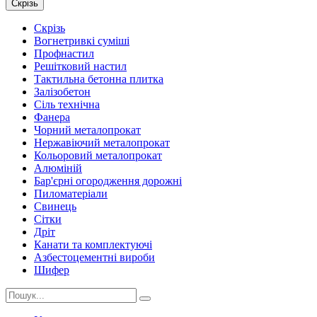
Скрізь
Скрізь
Вогнетривкі суміші
Профнастил
Решітковий настил
Тактильна бетонна плитка
Залізобетон
Сіль технічна
Фанера
Чорний металопрокат
Нержавіючий металопрокат
Кольоровий металопрокат
Алюміній
Бар'єрні огородження дорожні
Пиломатеріали
Cвинець
Сітки
Дріт
Канати та комплектуючі
Азбестоцементні вироби
Шифер