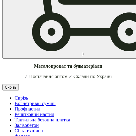
0
Металопрокат та будматеріали
Постачання оптом
Склади по Україні
✓
✓
Скрізь
Скрізь
Вогнетривкі суміші
Профнастил
Решітковий настил
Тактильна бетонна плитка
Залізобетон
Сіль технічна