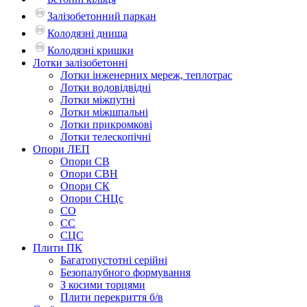
Залізобетонний паркан
Колодязні днища
Колодязні кришки
Лотки залізобетонні
Лотки інженерних мереж, теплотрас
Лотки водовідвідні
Лотки міжпутні
Лотки міжшпальні
Лотки прикромкові
Лотки телескопічні
Опори ЛЕП
Опори СВ
Опори СВН
Опори СК
Опори СНЦс
СО
СС
СЦС
Плити ПК
Багатопустотні серійні
Безопалубного формування
З косими торцями
Плити перекриття б/в