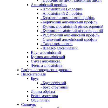
- Просічно-витяжні алюмінієві листи
Алюмінієвий профіль
- Алюмінієвий L-профіль
- Алюмінієвий Z-профіль
- Бортовий алюмінієвий профіль
- Корпусний алюмінієвий профіль
- Кутник алюмінієвий рівносторонній
- Кутник алюмінієвий різносторонній
- Радіаторний алюмінієвий профіль
- Станочний алюмінієвий профіль
- Тавр алюмінієвий
- Швелер алюмінієвий
Круг алюмінієвий
Кутник алюмінієвий
Смуга алюмінієва
Фольга алюмінієва
Бар'єрні огородження дорожні
Пиломатеріали
Брус
- Брус обрізний
- Брус струганий
Дошка обрізна
Рейка монтажна
ОСБ плити
Cвинець