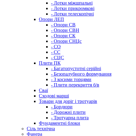
- Лотки міжшпальні
- Лотки прикромкові
- Лотки телескопічні
Опори ЛЕП
- Опори СВ
- Опори СВН
- Опори СК
- Опори СНЦс
- СО
- СС
- СЦС
Плити ПК
- Багатопустотні серійні
- Безопалубного формування
- З косими торцями
- Плити перекриття б/в
Сваї
Сходові марші
Товари для доріг і тротуарів
- Бордюри
- Дорожні плити
- Тротуарна плита
Фундаментні блоки
Сіль технічна
Фанера