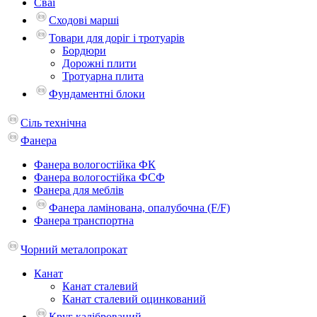
Сваї
Сходові марші
Товари для доріг і тротуарів
Бордюри
Дорожні плити
Тротуарна плита
Фундаментні блоки
Сіль технічна
Фанера
Фанера вологостійка ФК
Фанера вологостійка ФСФ
Фанера для меблів
Фанера ламінована, опалубочна (F/F)
Фанера транспортна
Чорний металопрокат
Канат
Канат сталевий
Канат сталевий оцинкований
Круг калібрований