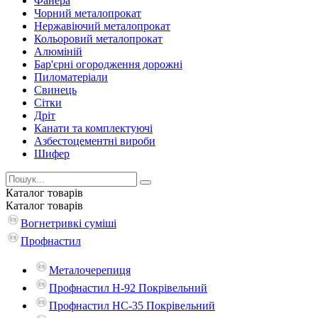
Фанера
Чорний металопрокат
Нержавіючий металопрокат
Кольоровий металопрокат
Алюміній
Бар'єрні огородження дорожні
Пиломатеріали
Cвинець
Сітки
Дріт
Канати та комплектуючі
Азбестоцементні вироби
Шифер
Каталог
товарів
Каталог
товарів
Вогнетривкі суміші
Профнастил
Металочерепиця
Профнастил Н-92 Покрівельний
Профнастил НС-35 Покрівельний