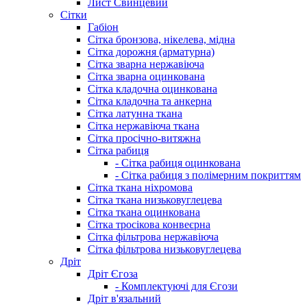
Лист Свинцевий
Сітки
Габіон
Сітка бронзова, нікелева, мідна
Сітка дорожня (арматурна)
Сітка зварна нержавіюча
Сітка зварна оцинкована
Сітка кладочна оцинкована
Сітка кладочна та анкерна
Сітка латунна ткана
Сітка нержавіюча ткана
Сітка просічно-витяжна
Сітка рабиця
- Сітка рабиця оцинкована
- Сітка рабиця з полімерним покриттям
Сітка ткана ніхромова
Сітка ткана низьковуглецева
Сітка ткана оцинкована
Сітка тросікова конвеєрна
Сітка фільтрова нержавіюча
Сітка фільтрова низьковуглецева
Дріт
Дріт Єгоза
- Комплектуючі для Єгози
Дріт в'язальний