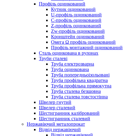
Профіль оцинкований
Кутник оцинкований
U-профіль оцинкований
С-профіль оцинкований
Z-профіль оцинкований
Zw-профіль оцинкований
Кронштейн оцинкований
Омега Ω профіль оцинкований
Профіль монтажний оцинкований
Сталь оцинкована в рулонах
Труби сталеві
Труба електрозварна
Труба оцинкована
Труба попередньоізольовані
Труба профільна квадратна
Труба профільна прямокутна
Труба сталева безшовна
Труба сталева товстостінна
Швелер гнутий
Швелер сталевий
Шестигранник калібрований
Шестигранник сталевий
Нержавіючий металопрокат
Відвід нержавіючий
Відвід нержавіючий