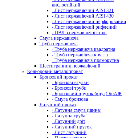
кислостійкий
- Лист нержавіючий AISI 321
- Лист нержавіючий AISI 430
- Лист нержавіючий перфорований
- Лист нержавіючий рифлений
- ПВЛ з нержавіючої сталі
Смуга нержавіюча
Труба нержавіюча
- Труба нержавіюча квадратна
- Труба нержавіюча кругла
- Труба нержавіюча прямокутна
Шестигранник нержавіючий
Кольоровий металопрокат
Бронзовий прокат
- Бронзові втулки
- Бронзові труби
- Бронзовий пруток (круг) БрАЖ
- Смуга бронзова
Латунний прокат
- Латунна смуга (шина)
- Латунна труба
- Латунний дріт
- Латунний пруток
- Лист латунний
- Плита латунна