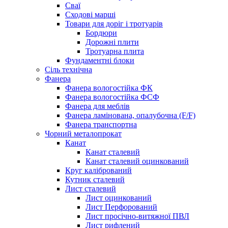
Сваї
Сходові марші
Товари для доріг і тротуарів
Бордюри
Дорожні плити
Тротуарна плита
Фундаментні блоки
Сіль технічна
Фанера
Фанера вологостійка ФК
Фанера вологостійка ФСФ
Фанера для меблів
Фанера ламінована, опалубочна (F/F)
Фанера транспортна
Чорний металопрокат
Канат
Канат сталевий
Канат сталевий оцинкований
Круг калібрований
Кутник сталевий
Лист сталевий
Лист оцинкований
Лист Перфорований
Лист просічно-витяжної ПВЛ
Лист рифлений