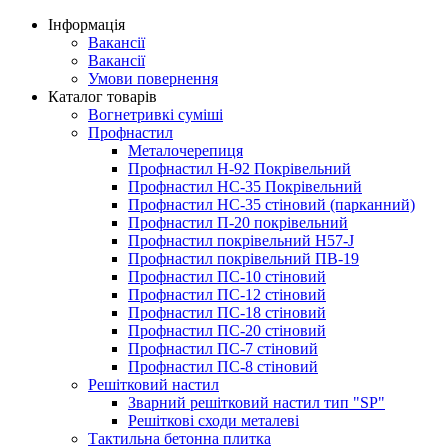
Інформація
Вакансії
Вакансії
Умови повернення
Каталог товарів
Вогнетривкі суміші
Профнастил
Металочерепиця
Профнастил Н-92 Покрівельний
Профнастил НС-35 Покрівельний
Профнастил НС-35 стіновий (парканний)
Профнастил П-20 покрівельний
Профнастил покрівельний H57-J
Профнастил покрівельний ПВ-19
Профнастил ПС-10 стіновий
Профнастил ПС-12 стіновий
Профнастил ПС-18 стіновий
Профнастил ПС-20 стіновий
Профнастил ПС-7 стіновий
Профнастил ПС-8 стіновий
Решітковий настил
Зварний решітковий настил тип "SP"
Решіткові сходи металеві
Тактильна бетонна плитка