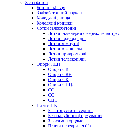
Залізобетон
Бетонні кільця
Залізобетонний паркан
Колодязні днища
Колодязні кришки
Лотки залізобетонні
Лотки інженерних мереж, теплотрас
Лотки водовідвідні
Лотки міжпутні
Лотки міжшпальні
Лотки прикромкові
Лотки телескопічні
Опори ЛЕП
Опори СВ
Опори СВН
Опори СК
Опори СНЦс
СО
СС
СЦС
Плити ПК
Багатопустотні серійні
Безопалубного формування
З косими торцями
Плити перекриття б/в