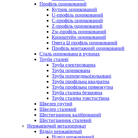
Профіль оцинкований
Кутник оцинкований
U-профіль оцинкований
С-профіль оцинкований
Z-профіль оцинкований
Zw-профіль оцинкований
Кронштейн оцинкований
Омега Ω профіль оцинкований
Профіль монтажний оцинкований
Сталь оцинкована в рулонах
Труби сталеві
Труба електрозварна
Труба оцинкована
Труба попередньоізольовані
Труба профільна квадратна
Труба профільна прямокутна
Труба сталева безшовна
Труба сталева товстостінна
Швелер гнутий
Швелер сталевий
Шестигранник калібрований
Шестигранник сталевий
Нержавіючий металопрокат
Відвід нержавіючий
Відвід нержавіючий