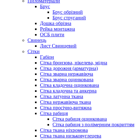
Пиломатеріали
Брус
Брус обрізний
Брус струганий
Дошка обрізна
Рейка монтажна
ОСБ плити
Cвинець
Лист Свинцевий
Сітки
Габіон
Сітка бронзова, нікелева, мідна
Сітка дорожня (арматурна)
Сітка зварна нержавіюча
Сітка зварна оцинкована
Сітка кладочна оцинкована
Сітка кладочна та анкерна
Сітка латунна ткана
Сітка нержавіюча ткана
Сітка просічно-витяжна
Сітка рабиця
Сітка рабиця оцинкована
Сітка рабиця з полімерним покриттям
Сітка ткана ніхромова
Сітка ткана низьковуглецева