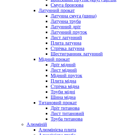
Смуга бронзова
Латунний прокат
Латунна смуга (шина)
Латунна труба
Латунний дріт
Латунний пруток
Лист латунний
Плита латунна
Стрічка латунна
Шестигранник латунний
Мідний прокат
Дріт мідний
Лист мідний
Мідний пруток
Плита мідна
Стрічка мідна
Труби мідні
Шина мідна
Титановий прокат
Дріт титанова
Лист титановий
Труба титанова
Алюміній
Алюмінієва плита