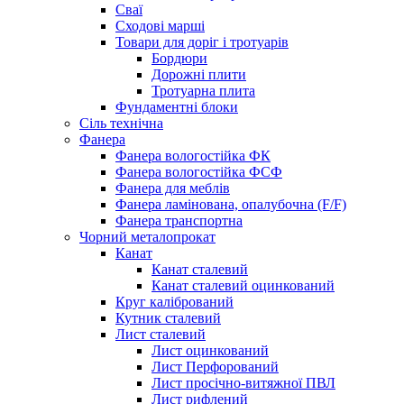
Сваї
Сходові марші
Товари для доріг і тротуарів
Бордюри
Дорожні плити
Тротуарна плита
Фундаментні блоки
Сіль технічна
Фанера
Фанера вологостійка ФК
Фанера вологостійка ФСФ
Фанера для меблів
Фанера ламінована, опалубочна (F/F)
Фанера транспортна
Чорний металопрокат
Канат
Канат сталевий
Канат сталевий оцинкований
Круг калібрований
Кутник сталевий
Лист сталевий
Лист оцинкований
Лист Перфорований
Лист просічно-витяжної ПВЛ
Лист рифлений