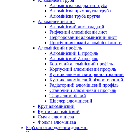
Алюмінієва труба
Алюмінієва квадратна труба
Алюмінієва прямокутна труба
Алюмінієва труба кругла
Алюмінієвий лист
Алюмінієвий лист гладкий
Рифлений алюмінієвий лист
Перфорований алюмінієвий лист
Просічно-витяжні алюмінієві листи
Алюмінієвий профіль
Алюмінієвий L-профіль
Алюмінієвий Z-профіль
Бортовий алюмінієвий профіль
Корпусний алюмінієвий профіль
Кутник алюмінієвий рівносторонній
Кутник алюмінієвий різносторонній
Радіаторний алюмінієвий профіль
Станочний алюмінієвий профіль
Тавр алюмінієвий
Швелер алюмінієвий
Круг алюмінієвий
Кутник алюмінієвий
Смуга алюмінієва
Фольга алюмінієва
Бар'єрні огородження дорожні