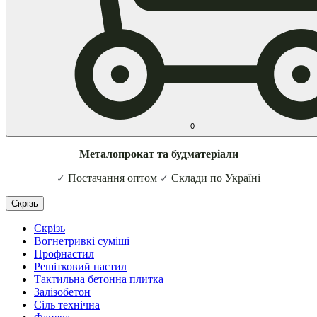
0
Металопрокат та будматеріали
Постачання оптом
Склади по Україні
✓
✓
Скрізь
Скрізь
Вогнетривкі суміші
Профнастил
Решітковий настил
Тактильна бетонна плитка
Залізобетон
Сіль технічна