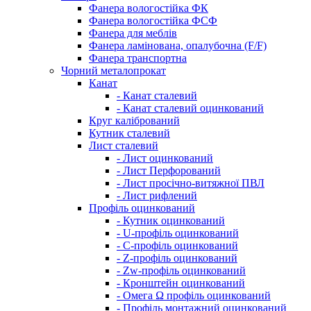
Фанера вологостійка ФК
Фанера вологостійка ФСФ
Фанера для меблів
Фанера ламінована, опалубочна (F/F)
Фанера транспортна
Чорний металопрокат
Канат
- Канат сталевий
- Канат сталевий оцинкований
Круг калібрований
Кутник сталевий
Лист сталевий
- Лист оцинкований
- Лист Перфорований
- Лист просічно-витяжної ПВЛ
- Лист рифлений
Профіль оцинкований
- Кутник оцинкований
- U-профіль оцинкований
- С-профіль оцинкований
- Z-профіль оцинкований
- Zw-профіль оцинкований
- Кронштейн оцинкований
- Омега Ω профіль оцинкований
- Профіль монтажний оцинкований