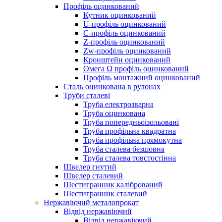
Профіль оцинкований
Кутник оцинкований
U-профіль оцинкований
С-профіль оцинкований
Z-профіль оцинкований
Zw-профіль оцинкований
Кронштейн оцинкований
Омега Ω профіль оцинкований
Профіль монтажний оцинкований
Сталь оцинкована в рулонах
Труби сталеві
Труба електрозварна
Труба оцинкована
Труба попередньоізольовані
Труба профільна квадратна
Труба профільна прямокутна
Труба сталева безшовна
Труба сталева товстостінна
Швелер гнутий
Швелер сталевий
Шестигранник калібрований
Шестигранник сталевий
Нержавіючий металопрокат
Відвід нержавіючий
Відвід нержавіючий