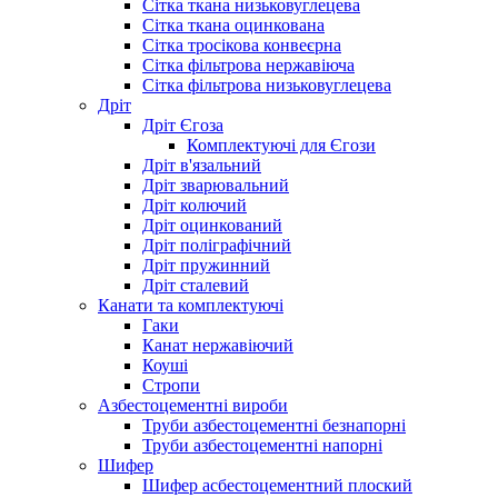
Сітка ткана низьковуглецева
Сітка ткана оцинкована
Сітка тросікова конвеєрна
Сітка фільтрова нержавіюча
Сітка фільтрова низьковуглецева
Дріт
Дріт Єгоза
Комплектуючі для Єгози
Дріт в'язальний
Дріт зварювальний
Дріт колючий
Дріт оцинкований
Дріт поліграфічний
Дріт пружинний
Дріт сталевий
Канати та комплектуючі
Гаки
Канат нержавіючий
Коуші
Стропи
Азбестоцементні вироби
Труби азбестоцементні безнапорні
Труби азбестоцементні напорні
Шифер
Шифер асбестоцементний плоский