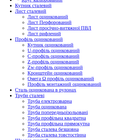
Кутник сталевий
Лист сталевий
Лист оцинкований
Лист Перфорований
Лист просічно-витяжної ПВЛ
Лист рифлений
Профіль оцинкований
Кутник оцинкований
U-профіль оцинкований
С-профіль оцинкований
Z-профіль оцинкований
Zw-профіль оцинкований
Кронштейн оцинкований
Омега Ω профіль оцинкований
Профіль монтажний оцинкований
Сталь оцинкована в рулонах
Труби сталеві
Труба електрозварна
Труба оцинкована
Труба попередньоізольовані
Труба профільна квадратна
Труба профільна прямокутна
Труба сталева безшовна
Труба сталева товстостінна