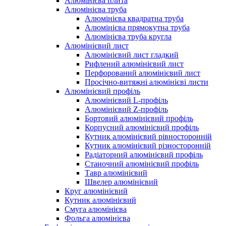
Алюмінієва плита
Алюмінієва труба
Алюмінієва квадратна труба
Алюмінієва прямокутна труба
Алюмінієва труба кругла
Алюмінієвий лист
Алюмінієвий лист гладкий
Рифлений алюмінієвий лист
Перфорований алюмінієвий лист
Просічно-витяжні алюмінієві листи
Алюмінієвий профіль
Алюмінієвий L-профіль
Алюмінієвий Z-профіль
Бортовий алюмінієвий профіль
Корпусний алюмінієвий профіль
Кутник алюмінієвий рівносторонній
Кутник алюмінієвий різносторонній
Радіаторний алюмінієвий профіль
Станочний алюмінієвий профіль
Тавр алюмінієвий
Швелер алюмінієвий
Круг алюмінієвий
Кутник алюмінієвий
Смуга алюмінієва
Фольга алюмінієва