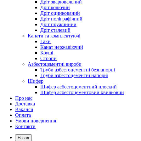
Дріт зварювальний
Дріт колючий
Дріт оцинкований
Дріт поліграфічний
Дріт пружинний
Дріт сталевий
Канати та комплектуючі
Гаки
Канат нержавіючий
Коуші
Стропи
Азбестоцементні вироби
Труби азбестоцементні безнапорні
Труби азбестоцементні напорні
Шифер
Шифер асбестоцементний плоский
Шифер асбестоцементовий хвильовий
Про нас
Доставка
Вакансії
Оплата
Умови повернення
Контакти
Назад