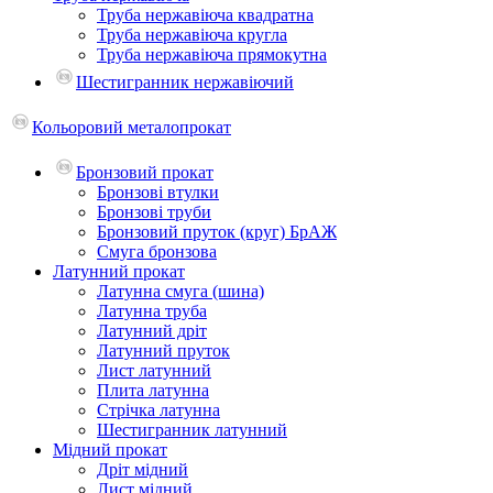
Труба нержавіюча квадратна
Труба нержавіюча кругла
Труба нержавіюча прямокутна
Шестигранник нержавіючий
Кольоровий металопрокат
Бронзовий прокат
Бронзові втулки
Бронзові труби
Бронзовий пруток (круг) БрАЖ
Смуга бронзова
Латунний прокат
Латунна смуга (шина)
Латунна труба
Латунний дріт
Латунний пруток
Лист латунний
Плита латунна
Стрічка латунна
Шестигранник латунний
Мідний прокат
Дріт мідний
Лист мідний