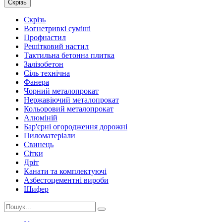
Скрізь
Скрізь
Вогнетривкі суміші
Профнастил
Решітковий настил
Тактильна бетонна плитка
Залізобетон
Сіль технічна
Фанера
Чорний металопрокат
Нержавіючий металопрокат
Кольоровий металопрокат
Алюміній
Бар'єрні огородження дорожні
Пиломатеріали
Cвинець
Сітки
Дріт
Канати та комплектуючі
Азбестоцементні вироби
Шифер