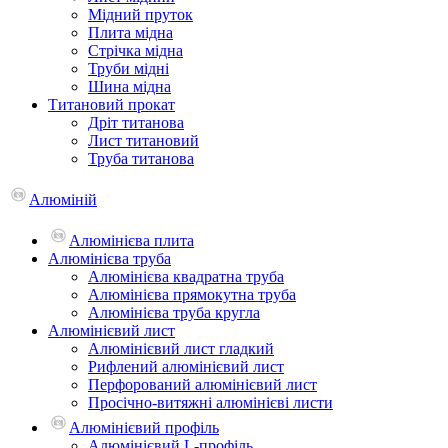
Мідний пруток
Плита мідна
Стрічка мідна
Труби мідні
Шина мідна
Титановий прокат
Дріт титанова
Лист титановий
Труба титанова
Алюміній
Алюмінієва плита
Алюмінієва труба
Алюмінієва квадратна труба
Алюмінієва прямокутна труба
Алюмінієва труба кругла
Алюмінієвий лист
Алюмінієвий лист гладкий
Рифлений алюмінієвий лист
Перфорований алюмінієвий лист
Просічно-витяжні алюмінієві листи
Алюмінієвий профіль
Алюмінієвий L-профіль