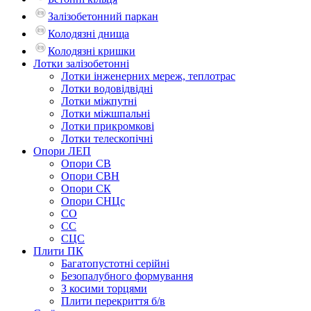
Залізобетонний паркан
Колодязні днища
Колодязні кришки
Лотки залізобетонні
Лотки інженерних мереж, теплотрас
Лотки водовідвідні
Лотки міжпутні
Лотки міжшпальні
Лотки прикромкові
Лотки телескопічні
Опори ЛЕП
Опори СВ
Опори СВН
Опори СК
Опори СНЦс
СО
СС
СЦС
Плити ПК
Багатопустотні серійні
Безопалубного формування
З косими торцями
Плити перекриття б/в