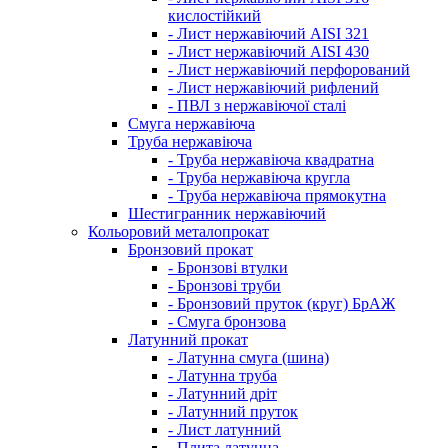
кислостійкий
- Лист нержавіючий AISI 321
- Лист нержавіючий AISI 430
- Лист нержавіючий перфорований
- Лист нержавіючий рифлений
- ПВЛ з нержавіючої сталі
Смуга нержавіюча
Труба нержавіюча
- Труба нержавіюча квадратна
- Труба нержавіюча кругла
- Труба нержавіюча прямокутна
Шестигранник нержавіючий
Кольоровий металопрокат
Бронзовий прокат
- Бронзові втулки
- Бронзові труби
- Бронзовий пруток (круг) БрАЖ
- Смуга бронзова
Латунний прокат
- Латунна смуга (шина)
- Латунна труба
- Латунний дріт
- Латунний пруток
- Лист латунний
- Плита латунна