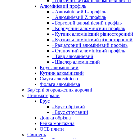
- Просічно-витяжні алюмінієві листи
Алюмінієвий профіль
- Алюмінієвий L-профіль
- Алюмінієвий Z-профіль
- Бортовий алюмінієвий профіль
- Корпусний алюмінієвий профіль
- Кутник алюмінієвий рівносторонній
- Кутник алюмінієвий різносторонній
- Радіаторний алюмінієвий профіль
- Станочний алюмінієвий профіль
- Тавр алюмінієвий
- Швелер алюмінієвий
Круг алюмінієвий
Кутник алюмінієвий
Смуга алюмінієва
Фольга алюмінієва
Бар'єрні огородження дорожні
Пиломатеріали
Брус
- Брус обрізний
- Брус струганий
Дошка обрізна
Рейка монтажна
ОСБ плити
Cвинець