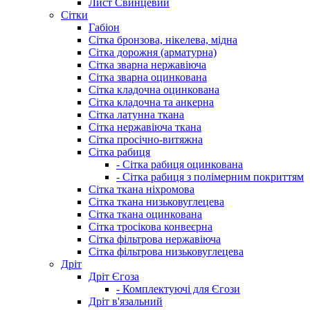
Лист Свинцевий
Сітки
Габіон
Сітка бронзова, нікелева, мідна
Сітка дорожня (арматурна)
Сітка зварна нержавіюча
Сітка зварна оцинкована
Сітка кладочна оцинкована
Сітка кладочна та анкерна
Сітка латунна ткана
Сітка нержавіюча ткана
Сітка просічно-витяжна
Сітка рабиця
- Сітка рабиця оцинкована
- Сітка рабиця з полімерним покриттям
Сітка ткана ніхромова
Сітка ткана низьковуглецева
Сітка ткана оцинкована
Сітка тросікова конвеєрна
Сітка фільтрова нержавіюча
Сітка фільтрова низьковуглецева
Дріт
Дріт Єгоза
- Комплектуючі для Єгози
Дріт в'язальний