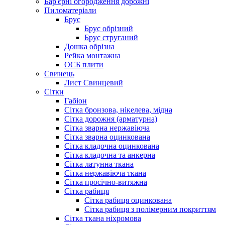
Бар'єрні огородження дорожні
Пиломатеріали
Брус
Брус обрізний
Брус струганий
Дошка обрізна
Рейка монтажна
ОСБ плити
Cвинець
Лист Свинцевий
Сітки
Габіон
Сітка бронзова, нікелева, мідна
Сітка дорожня (арматурна)
Сітка зварна нержавіюча
Сітка зварна оцинкована
Сітка кладочна оцинкована
Сітка кладочна та анкерна
Сітка латунна ткана
Сітка нержавіюча ткана
Сітка просічно-витяжна
Сітка рабиця
Сітка рабиця оцинкована
Сітка рабиця з полімерним покриттям
Сітка ткана ніхромова