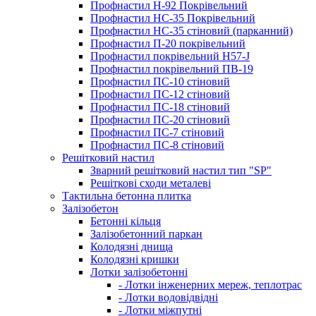
Профнастил Н-92 Покрівельний
Профнастил НС-35 Покрівельний
Профнастил НС-35 стіновий (парканний)
Профнастил П-20 покрівельний
Профнастил покрівельний H57-J
Профнастил покрівельний ПВ-19
Профнастил ПС-10 стіновий
Профнастил ПС-12 стіновий
Профнастил ПС-18 стіновий
Профнастил ПС-20 стіновий
Профнастил ПС-7 стіновий
Профнастил ПС-8 стіновий
Решітковий настил
Зварний решітковий настил тип "SP"
Решіткові сходи металеві
Тактильна бетонна плитка
Залізобетон
Бетонні кільця
Залізобетонний паркан
Колодязні днища
Колодязні кришки
Лотки залізобетонні
- Лотки інженерних мереж, теплотрас
- Лотки водовідвідні
- Лотки міжпутні