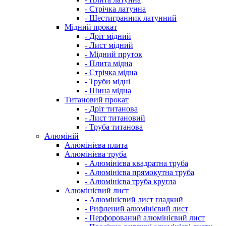
- Стрічка латунна
- Шестигранник латунний
Мідний прокат
- Дріт мідний
- Лист мідний
- Мідний пруток
- Плита мідна
- Стрічка мідна
- Труби мідні
- Шина мідна
Титановий прокат
- Дріт титанова
- Лист титановий
- Труба титанова
Алюміній
Алюмінієва плита
Алюмінієва труба
- Алюмінієва квадратна труба
- Алюмінієва прямокутна труба
- Алюмінієва труба кругла
Алюмінієвий лист
- Алюмінієвий лист гладкий
- Рифлений алюмінієвий лист
- Перфорований алюмінієвий лист