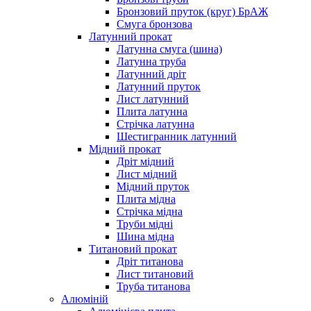
Бронзовий пруток (круг) БрАЖ
Смуга бронзова
Латунний прокат
Латунна смуга (шина)
Латунна труба
Латунний дріт
Латунний пруток
Лист латунний
Плита латунна
Стрічка латунна
Шестигранник латунний
Мідний прокат
Дріт мідний
Лист мідний
Мідний пруток
Плита мідна
Стрічка мідна
Труби мідні
Шина мідна
Титановий прокат
Дріт титанова
Лист титановий
Труба титанова
Алюміній