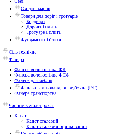
Сваї
Сходові марші
Товари для доріг і тротуарів
Бордюри
Дорожні плити
Тротуарна плита
Фундаментні блоки
Сіль технічна
Фанера
Фанера вологостійка ФК
Фанера вологостійка ФСФ
Фанера для меблів
Фанера ламінована, опалубочна (F/F)
Фанера транспортна
Чорний металопрокат
Канат
Канат сталевий
Канат сталевий оцинкований
Круг калібрований