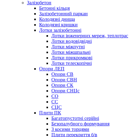
Залізобетон
Бетонні кільця
Залізобетонний паркан
Колодязні днища
Колодязні кришки
Лотки залізобетонні
Лотки інженерних мереж, теплотрас
Лотки водовідвідні
Лотки міжпутні
Лотки міжшпальні
Лотки прикромкові
Лотки телескопічні
Опори ЛЕП
Опори СВ
Опори СВН
Опори СК
Опори СНЦс
СО
СС
СЦС
Плити ПК
Багатопустотні серійні
Безопалубного формування
З косими торцями
Плити перекриття б/в