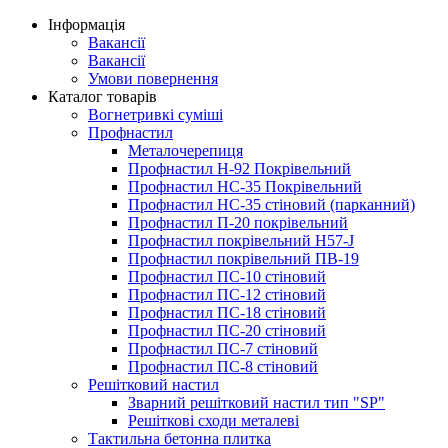
Інформація
Вакансії
Вакансії
Умови повернення
Каталог товарів
Вогнетривкі суміші
Профнастил
Металочерепиця
Профнастил Н-92 Покрівельний
Профнастил НС-35 Покрівельний
Профнастил НС-35 стіновий (парканний)
Профнастил П-20 покрівельний
Профнастил покрівельний H57-J
Профнастил покрівельний ПВ-19
Профнастил ПС-10 стіновий
Профнастил ПС-12 стіновий
Профнастил ПС-18 стіновий
Профнастил ПС-20 стіновий
Профнастил ПС-7 стіновий
Профнастил ПС-8 стіновий
Решітковий настил
Зварний решітковий настил тип "SP"
Решіткові сходи металеві
Тактильна бетонна плитка