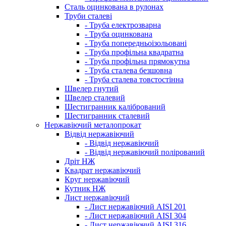
Сталь оцинкована в рулонах
Труби сталеві
- Труба електрозварна
- Труба оцинкована
- Труба попередньоізольовані
- Труба профільна квадратна
- Труба профільна прямокутна
- Труба сталева безшовна
- Труба сталева товстостінна
Швелер гнутий
Швелер сталевий
Шестигранник калібрований
Шестигранник сталевий
Нержавіючий металопрокат
Відвід нержавіючий
- Відвід нержавіючий
- Відвід нержавіючий полірований
Дріт НЖ
Квадрат нержавіючий
Круг нержавіючий
Кутник НЖ
Лист нержавіючий
- Лист нержавіючий AISI 201
- Лист нержавіючий AISI 304
- Лист нержавіючий AISI 316