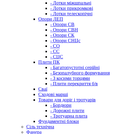
- Лотки міжшпальні
- Лотки прикромкові
- Лотки телескопічні
Опори ЛЕП
- Опори СВ
- Опори СВН
- Опори СК
- Опори СНЦс
- СО
- СС
- СЦС
Плити ПК
- Багатопустотні серійні
- Безопалубного формування
- З косими торцями
- Плити перекриття б/в
Сваї
Сходові марші
Товари для доріг і тротуарів
- Бордюри
- Дорожні плити
- Тротуарна плита
Фундаментні блоки
Сіль технічна
Фанера