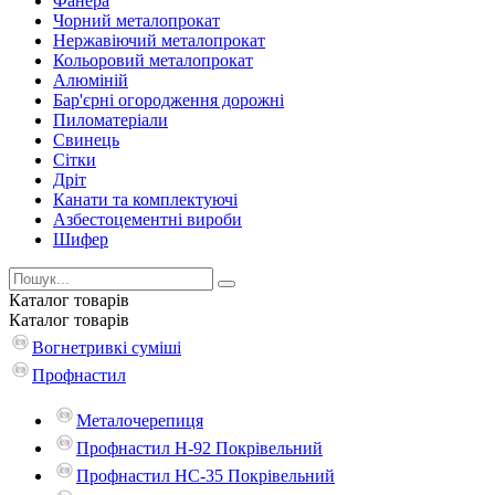
Фанера
Чорний металопрокат
Нержавіючий металопрокат
Кольоровий металопрокат
Алюміній
Бар'єрні огородження дорожні
Пиломатеріали
Cвинець
Сітки
Дріт
Канати та комплектуючі
Азбестоцементні вироби
Шифер
Каталог
товарів
Каталог
товарів
Вогнетривкі суміші
Профнастил
Металочерепиця
Профнастил Н-92 Покрівельний
Профнастил НС-35 Покрівельний