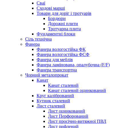
Сваї
Сходові марші
Товари для доріг і тротуарів
Бордюри
Дорожні плити
Тротуарна плита
Фундаментні блоки
Сіль технічна
Фанера
Фанера вологостійка ФК
Фанера вологостійка ФСФ
Фанера для меблів
Фанера ламінована, опалубочна (F/F)
Фанера транспортна
Чорний металопрокат
Канат
Канат сталевий
Канат сталевий оцинкований
Круг калібрований
Кутник сталевий
Лист сталевий
Лист оцинкований
Лист Перфорований
Лист просічно-витяжної ПВЛ
Лист рифлений