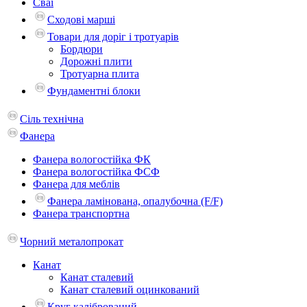
Сваї
Сходові марші
Товари для доріг і тротуарів
Бордюри
Дорожні плити
Тротуарна плита
Фундаментні блоки
Сіль технічна
Фанера
Фанера вологостійка ФК
Фанера вологостійка ФСФ
Фанера для меблів
Фанера ламінована, опалубочна (F/F)
Фанера транспортна
Чорний металопрокат
Канат
Канат сталевий
Канат сталевий оцинкований
Круг калібрований