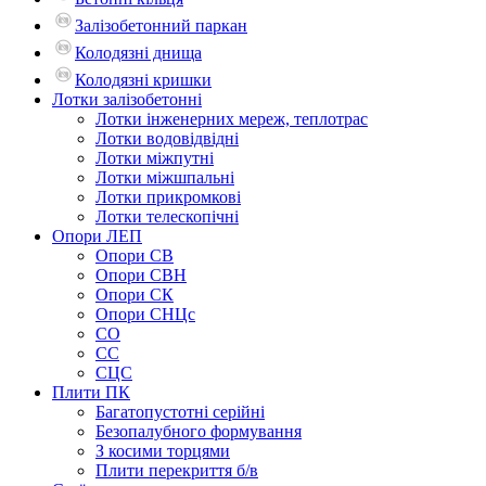
Залізобетонний паркан
Колодязні днища
Колодязні кришки
Лотки залізобетонні
Лотки інженерних мереж, теплотрас
Лотки водовідвідні
Лотки міжпутні
Лотки міжшпальні
Лотки прикромкові
Лотки телескопічні
Опори ЛЕП
Опори СВ
Опори СВН
Опори СК
Опори СНЦс
СО
СС
СЦС
Плити ПК
Багатопустотні серійні
Безопалубного формування
З косими торцями
Плити перекриття б/в