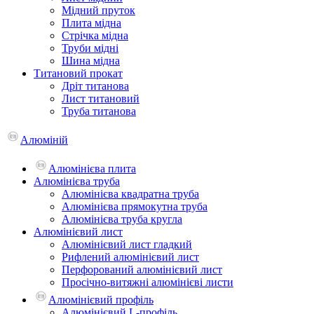
Мідний пруток
Плита мідна
Стрічка мідна
Труби мідні
Шина мідна
Титановий прокат
Дріт титанова
Лист титановий
Труба титанова
Алюміній
Алюмінієва плита
Алюмінієва труба
Алюмінієва квадратна труба
Алюмінієва прямокутна труба
Алюмінієва труба кругла
Алюмінієвий лист
Алюмінієвий лист гладкий
Рифлений алюмінієвий лист
Перфорований алюмінієвий лист
Просічно-витяжні алюмінієві листи
Алюмінієвий профіль
Алюмінієвий L-профіль