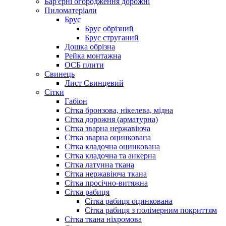
Бар'єрні огородження дорожні
Пиломатеріали
Брус
Брус обрізний
Брус струганий
Дошка обрізна
Рейка монтажна
ОСБ плити
Cвинець
Лист Свинцевий
Сітки
Габіон
Сітка бронзова, нікелева, мідна
Сітка дорожня (арматурна)
Сітка зварна нержавіюча
Сітка зварна оцинкована
Сітка кладочна оцинкована
Сітка кладочна та анкерна
Сітка латунна ткана
Сітка нержавіюча ткана
Сітка просічно-витяжна
Сітка рабиця
Сітка рабиця оцинкована
Сітка рабиця з полімерним покриттям
Сітка ткана ніхромова