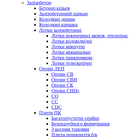
Залізобетон
Бетонні кільця
Залізобетонний паркан
Колодязні днища
Колодязні кришки
Лотки залізобетонні
Лотки інженерних мереж, теплотрас
Лотки водовідвідні
Лотки міжпутні
Лотки міжшпальні
Лотки прикромкові
Лотки телескопічні
Опори ЛЕП
Опори СВ
Опори СВН
Опори СК
Опори СНЦс
СО
СС
СЦС
Плити ПК
Багатопустотні серійні
Безопалубного формування
З косими торцями
Плити перекриття б/в