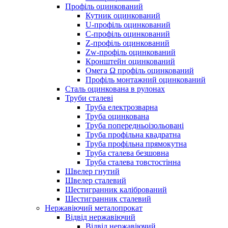
Профіль оцинкований
Кутник оцинкований
U-профіль оцинкований
С-профіль оцинкований
Z-профіль оцинкований
Zw-профіль оцинкований
Кронштейн оцинкований
Омега Ω профіль оцинкований
Профіль монтажний оцинкований
Сталь оцинкована в рулонах
Труби сталеві
Труба електрозварна
Труба оцинкована
Труба попередньоізольовані
Труба профільна квадратна
Труба профільна прямокутна
Труба сталева безшовна
Труба сталева товстостінна
Швелер гнутий
Швелер сталевий
Шестигранник калібрований
Шестигранник сталевий
Нержавіючий металопрокат
Відвід нержавіючий
Відвід нержавіючий