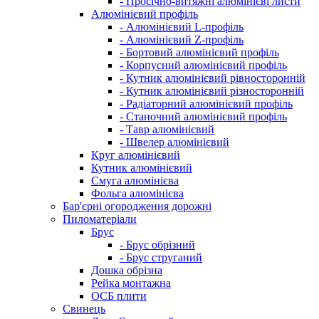
- Просічно-витяжні алюмінієві листи
Алюмінієвий профіль
- Алюмінієвий L-профіль
- Алюмінієвий Z-профіль
- Бортовий алюмінієвий профіль
- Корпусний алюмінієвий профіль
- Кутник алюмінієвий рівносторонній
- Кутник алюмінієвий різносторонній
- Радіаторний алюмінієвий профіль
- Станочний алюмінієвий профіль
- Тавр алюмінієвий
- Швелер алюмінієвий
Круг алюмінієвий
Кутник алюмінієвий
Смуга алюмінієва
Фольга алюмінієва
Бар'єрні огородження дорожні
Пиломатеріали
Брус
- Брус обрізний
- Брус струганий
Дошка обрізна
Рейка монтажна
ОСБ плити
Cвинець