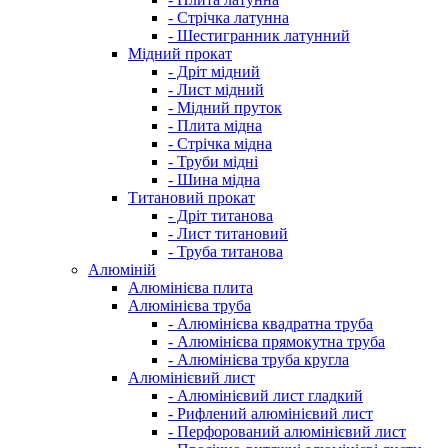
- Стрічка латунна
- Шестигранник латунний
Мідний прокат
- Дріт мідний
- Лист мідний
- Мідний пруток
- Плита мідна
- Стрічка мідна
- Труби мідні
- Шина мідна
Титановий прокат
- Дріт титанова
- Лист титановий
- Труба титанова
Алюміній
Алюмінієва плита
Алюмінієва труба
- Алюмінієва квадратна труба
- Алюмінієва прямокутна труба
- Алюмінієва труба кругла
Алюмінієвий лист
- Алюмінієвий лист гладкий
- Рифлений алюмінієвий лист
- Перфорований алюмінієвий лист