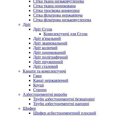
Сітка ткана низьковуглецева
Сітка ткана оцинкована
Сітка тросікова конвеєрна
Сітка фільтрова нержавіюча
Сітка фільтрова низьковуглецева
Дріт
Дріт Єгоза
Комплектуючі для Єгози
Дріт в'язальний
Дріт зварювальний
Дріт колючий
Дріт оцинкований
Дріт поліграфічний
Дріт пружинний
Дріт сталевий
Канати та комплектуючі
Гаки
Канат нержавіючий
Коуші
Стропи
Азбестоцементні вироби
Труби азбестоцементні безнапорні
Труби азбестоцементні напорні
Шифер
Шифер асбестоцементний плоский