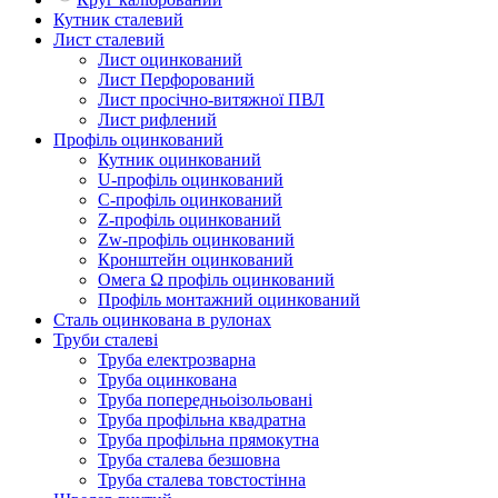
Кутник сталевий
Лист сталевий
Лист оцинкований
Лист Перфорований
Лист просічно-витяжної ПВЛ
Лист рифлений
Профіль оцинкований
Кутник оцинкований
U-профіль оцинкований
С-профіль оцинкований
Z-профіль оцинкований
Zw-профіль оцинкований
Кронштейн оцинкований
Омега Ω профіль оцинкований
Профіль монтажний оцинкований
Сталь оцинкована в рулонах
Труби сталеві
Труба електрозварна
Труба оцинкована
Труба попередньоізольовані
Труба профільна квадратна
Труба профільна прямокутна
Труба сталева безшовна
Труба сталева товстостінна