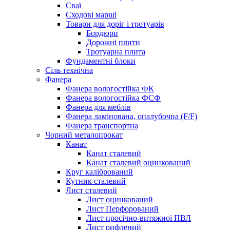
Сваї
Сходові марші
Товари для доріг і тротуарів
Бордюри
Дорожні плити
Тротуарна плита
Фундаментні блоки
Сіль технічна
Фанера
Фанера вологостійка ФК
Фанера вологостійка ФСФ
Фанера для меблів
Фанера ламінована, опалубочна (F/F)
Фанера транспортна
Чорний металопрокат
Канат
Канат сталевий
Канат сталевий оцинкований
Круг калібрований
Кутник сталевий
Лист сталевий
Лист оцинкований
Лист Перфорований
Лист просічно-витяжної ПВЛ
Лист рифлений