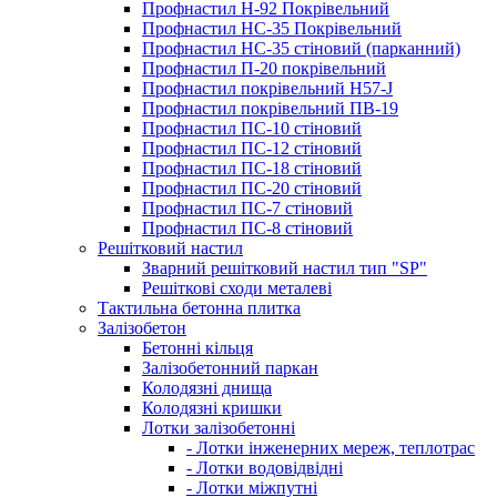
Профнастил Н-92 Покрівельний
Профнастил НС-35 Покрівельний
Профнастил НС-35 стіновий (парканний)
Профнастил П-20 покрівельний
Профнастил покрівельний H57-J
Профнастил покрівельний ПВ-19
Профнастил ПС-10 стіновий
Профнастил ПС-12 стіновий
Профнастил ПС-18 стіновий
Профнастил ПС-20 стіновий
Профнастил ПС-7 стіновий
Профнастил ПС-8 стіновий
Решітковий настил
Зварний решітковий настил тип "SP"
Решіткові сходи металеві
Тактильна бетонна плитка
Залізобетон
Бетонні кільця
Залізобетонний паркан
Колодязні днища
Колодязні кришки
Лотки залізобетонні
- Лотки інженерних мереж, теплотрас
- Лотки водовідвідні
- Лотки міжпутні