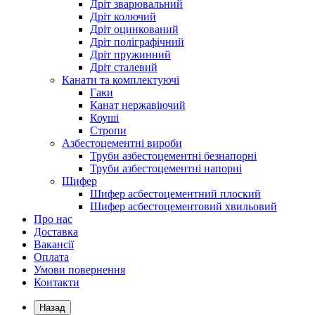
Дріт зварювальний
Дріт колючий
Дріт оцинкований
Дріт поліграфічний
Дріт пружинний
Дріт сталевий
Канати та комплектуючі
Гаки
Канат нержавіючий
Коуші
Стропи
Азбестоцементні вироби
Труби азбестоцементні безнапорні
Труби азбестоцементні напорні
Шифер
Шифер асбестоцементний плоский
Шифер асбестоцементовий хвильовий
Про нас
Доставка
Вакансії
Оплата
Умови повернення
Контакти
Назад