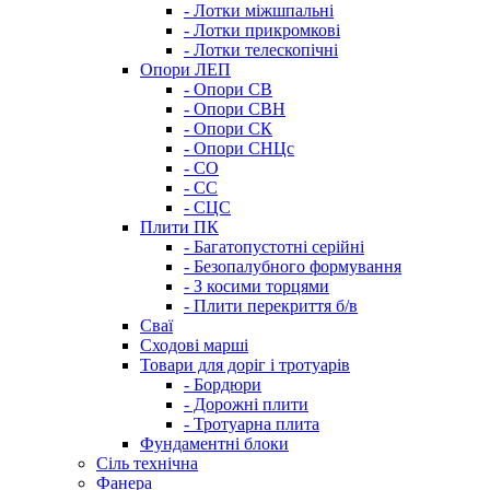
- Лотки міжшпальні
- Лотки прикромкові
- Лотки телескопічні
Опори ЛЕП
- Опори СВ
- Опори СВН
- Опори СК
- Опори СНЦс
- СО
- СС
- СЦС
Плити ПК
- Багатопустотні серійні
- Безопалубного формування
- З косими торцями
- Плити перекриття б/в
Сваї
Сходові марші
Товари для доріг і тротуарів
- Бордюри
- Дорожні плити
- Тротуарна плита
Фундаментні блоки
Сіль технічна
Фанера