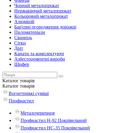
Фанера
Чорний металопрокат
Нержавіючий металопрокат
Кольоровий металопрокат
Алюміній
Бар'єрні огородження дорожні
Пиломатеріали
Cвинець
Сітки
Дріт
Канати та комплектуючі
Азбестоцементні вироби
Шифер
Каталог
товарів
Каталог
товарів
Вогнетривкі суміші
Профнастил
Металочерепиця
Профнастил Н-92 Покрівельний
Профнастил НС-35 Покрівельний