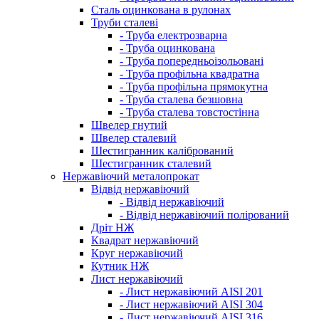
Сталь оцинкована в рулонах
Труби сталеві
- Труба електрозварна
- Труба оцинкована
- Труба попередньоізольовані
- Труба профільна квадратна
- Труба профільна прямокутна
- Труба сталева безшовна
- Труба сталева товстостінна
Швелер гнутий
Швелер сталевий
Шестигранник калібрований
Шестигранник сталевий
Нержавіючий металопрокат
Відвід нержавіючий
- Відвід нержавіючий
- Відвід нержавіючий полірований
Дріт НЖ
Квадрат нержавіючий
Круг нержавіючий
Кутник НЖ
Лист нержавіючий
- Лист нержавіючий AISI 201
- Лист нержавіючий AISI 304
- Лист нержавіючий AISI 316