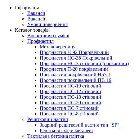
Інформація
Вакансії
Вакансії
Умови повернення
Каталог товарів
Вогнетривкі суміші
Профнастил
Металочерепиця
Профнастил Н-92 Покрівельний
Профнастил НС-35 Покрівельний
Профнастил НС-35 стіновий (парканний)
Профнастил П-20 покрівельний
Профнастил покрівельний H57-J
Профнастил покрівельний ПВ-19
Профнастил ПС-10 стіновий
Профнастил ПС-12 стіновий
Профнастил ПС-18 стіновий
Профнастил ПС-20 стіновий
Профнастил ПС-7 стіновий
Профнастил ПС-8 стіновий
Решітковий настил
Зварний решітковий настил тип "SP"
Решіткові сходи металеві
Тактильна бетонна плитка