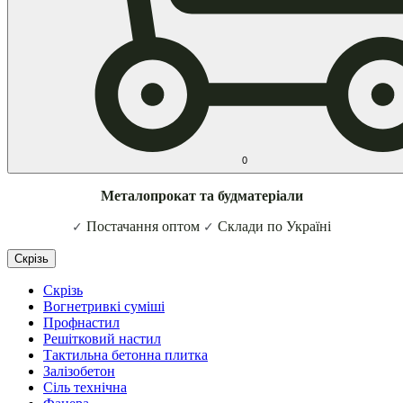
0
Металопрокат та будматеріали
Постачання оптом
Склади по Україні
✓
✓
Скрізь
Скрізь
Вогнетривкі суміші
Профнастил
Решітковий настил
Тактильна бетонна плитка
Залізобетон
Сіль технічна