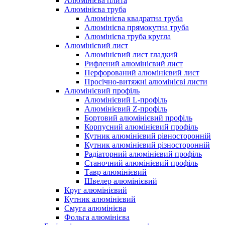
Алюмінієва плита
Алюмінієва труба
Алюмінієва квадратна труба
Алюмінієва прямокутна труба
Алюмінієва труба кругла
Алюмінієвий лист
Алюмінієвий лист гладкий
Рифлений алюмінієвий лист
Перфорований алюмінієвий лист
Просічно-витяжні алюмінієві листи
Алюмінієвий профіль
Алюмінієвий L-профіль
Алюмінієвий Z-профіль
Бортовий алюмінієвий профіль
Корпусний алюмінієвий профіль
Кутник алюмінієвий рівносторонній
Кутник алюмінієвий різносторонній
Радіаторний алюмінієвий профіль
Станочний алюмінієвий профіль
Тавр алюмінієвий
Швелер алюмінієвий
Круг алюмінієвий
Кутник алюмінієвий
Смуга алюмінієва
Фольга алюмінієва