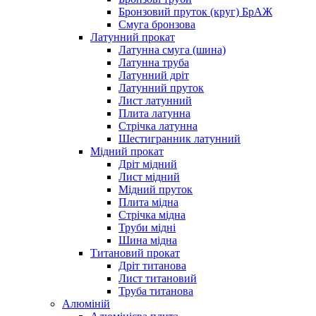
Бронзовий пруток (круг) БрАЖ
Смуга бронзова
Латунний прокат
Латунна смуга (шина)
Латунна труба
Латунний дріт
Латунний пруток
Лист латунний
Плита латунна
Стрічка латунна
Шестигранник латунний
Мідний прокат
Дріт мідний
Лист мідний
Мідний пруток
Плита мідна
Стрічка мідна
Труби мідні
Шина мідна
Титановий прокат
Дріт титанова
Лист титановий
Труба титанова
Алюміній