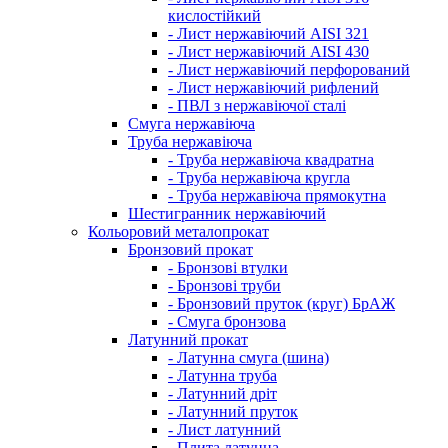
кислостійкий
- Лист нержавіючий AISI 321
- Лист нержавіючий AISI 430
- Лист нержавіючий перфорований
- Лист нержавіючий рифлений
- ПВЛ з нержавіючої сталі
Смуга нержавіюча
Труба нержавіюча
- Труба нержавіюча квадратна
- Труба нержавіюча кругла
- Труба нержавіюча прямокутна
Шестигранник нержавіючий
Кольоровий металопрокат
Бронзовий прокат
- Бронзові втулки
- Бронзові труби
- Бронзовий пруток (круг) БрАЖ
- Смуга бронзова
Латунний прокат
- Латунна смуга (шина)
- Латунна труба
- Латунний дріт
- Латунний пруток
- Лист латунний
- Плита латунна