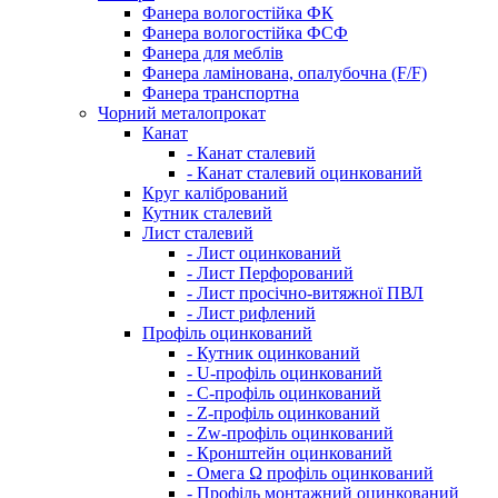
Фанера вологостійка ФК
Фанера вологостійка ФСФ
Фанера для меблів
Фанера ламінована, опалубочна (F/F)
Фанера транспортна
Чорний металопрокат
Канат
- Канат сталевий
- Канат сталевий оцинкований
Круг калібрований
Кутник сталевий
Лист сталевий
- Лист оцинкований
- Лист Перфорований
- Лист просічно-витяжної ПВЛ
- Лист рифлений
Профіль оцинкований
- Кутник оцинкований
- U-профіль оцинкований
- С-профіль оцинкований
- Z-профіль оцинкований
- Zw-профіль оцинкований
- Кронштейн оцинкований
- Омега Ω профіль оцинкований
- Профіль монтажний оцинкований