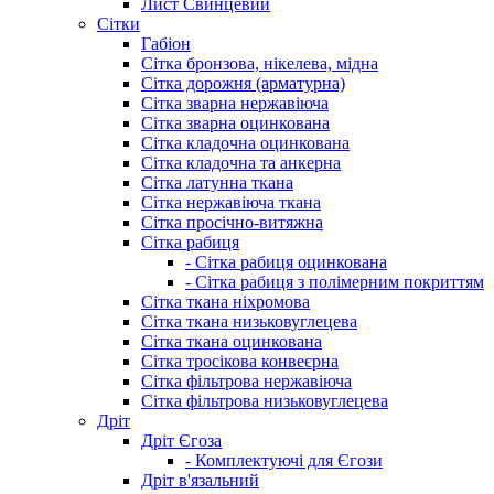
Лист Свинцевий
Сітки
Габіон
Сітка бронзова, нікелева, мідна
Сітка дорожня (арматурна)
Сітка зварна нержавіюча
Сітка зварна оцинкована
Сітка кладочна оцинкована
Сітка кладочна та анкерна
Сітка латунна ткана
Сітка нержавіюча ткана
Сітка просічно-витяжна
Сітка рабиця
- Сітка рабиця оцинкована
- Сітка рабиця з полімерним покриттям
Сітка ткана ніхромова
Сітка ткана низьковуглецева
Сітка ткана оцинкована
Сітка тросікова конвеєрна
Сітка фільтрова нержавіюча
Сітка фільтрова низьковуглецева
Дріт
Дріт Єгоза
- Комплектуючі для Єгози
Дріт в'язальний