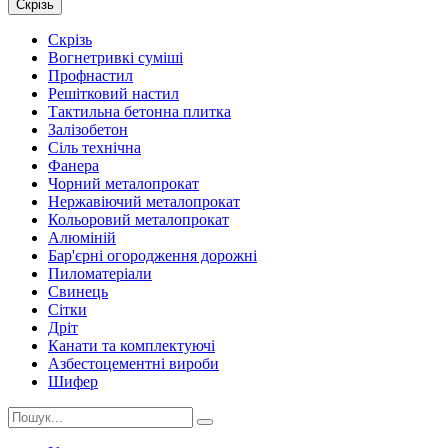
Скрізь
Скрізь
Вогнетривкі суміші
Профнастил
Решітковий настил
Тактильна бетонна плитка
Залізобетон
Сіль технічна
Фанера
Чорний металопрокат
Нержавіючий металопрокат
Кольоровий металопрокат
Алюміній
Бар'єрні огородження дорожні
Пиломатеріали
Cвинець
Сітки
Дріт
Канати та комплектуючі
Азбестоцементні вироби
Шифер