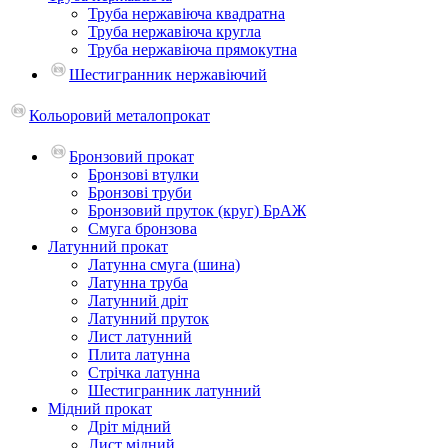
Труба нержавіюча квадратна
Труба нержавіюча кругла
Труба нержавіюча прямокутна
Шестигранник нержавіючий
Кольоровий металопрокат
Бронзовий прокат
Бронзові втулки
Бронзові труби
Бронзовий пруток (круг) БрАЖ
Смуга бронзова
Латунний прокат
Латунна смуга (шина)
Латунна труба
Латунний дріт
Латунний пруток
Лист латунний
Плита латунна
Стрічка латунна
Шестигранник латунний
Мідний прокат
Дріт мідний
Лист мідний