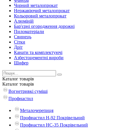
Фанера
Чорний металопрокат
Нержавіючий металопрокат
Кольоровий металопрокат
Алюміній
Бар'єрні огородження дорожні
Пиломатеріали
Cвинець
Сітки
Дріт
Канати та комплектуючі
Азбестоцементні вироби
Шифер
Каталог
товарів
Каталог
товарів
Вогнетривкі суміші
Профнастил
Металочерепиця
Профнастил Н-92 Покрівельний
Профнастил НС-35 Покрівельний