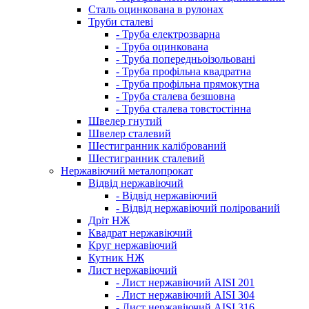
Сталь оцинкована в рулонах
Труби сталеві
- Труба електрозварна
- Труба оцинкована
- Труба попередньоізольовані
- Труба профільна квадратна
- Труба профільна прямокутна
- Труба сталева безшовна
- Труба сталева товстостінна
Швелер гнутий
Швелер сталевий
Шестигранник калібрований
Шестигранник сталевий
Нержавіючий металопрокат
Відвід нержавіючий
- Відвід нержавіючий
- Відвід нержавіючий полірований
Дріт НЖ
Квадрат нержавіючий
Круг нержавіючий
Кутник НЖ
Лист нержавіючий
- Лист нержавіючий AISI 201
- Лист нержавіючий AISI 304
- Лист нержавіючий AISI 316