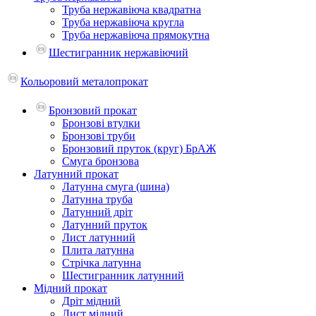
Труба нержавіюча квадратна
Труба нержавіюча кругла
Труба нержавіюча прямокутна
Шестигранник нержавіючий
Кольоровий металопрокат
Бронзовий прокат
Бронзові втулки
Бронзові труби
Бронзовий пруток (круг) БрАЖ
Смуга бронзова
Латунний прокат
Латунна смуга (шина)
Латунна труба
Латунний дріт
Латунний пруток
Лист латунний
Плита латунна
Стрічка латунна
Шестигранник латунний
Мідний прокат
Дріт мідний
Лист мідний