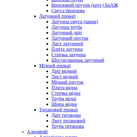
Бронзовий пруток (круг) БрАЖ
Смуга бронзова
Латунний прокат
Латунна смуга (шина)
Латунна труба
Латунний дріт
Латунний пруток
Лист латунний
Плита латунна
Стрічка латунна
Шестигранник латунний
Мідний прокат
Дріт мідний
Лист мідний
Мідний пруток
Плита мідна
Стрічка мідна
Труби мідні
Шина мідна
Титановий прокат
Дріт титанова
Лист титановий
Труба титанова
Алюміній