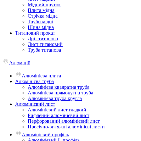
Мідний пруток
Плита мідна
Стрічка мідна
Труби мідні
Шина мідна
Титановий прокат
Дріт титанова
Лист титановий
Труба титанова
Алюміній
Алюмінієва плита
Алюмінієва труба
Алюмінієва квадратна труба
Алюмінієва прямокутна труба
Алюмінієва труба кругла
Алюмінієвий лист
Алюмінієвий лист гладкий
Рифлений алюмінієвий лист
Перфорований алюмінієвий лист
Просічно-витяжні алюмінієві листи
Алюмінієвий профіль
Алюмінієвий L-профіль