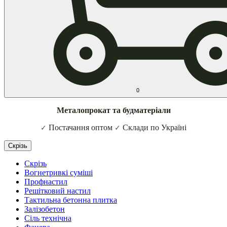
0
Металопрокат та будматеріали
Постачання оптом
Склади по Україні
✓
✓
Скрізь
Скрізь
Вогнетривкі суміші
Профнастил
Решітковий настил
Тактильна бетонна плитка
Залізобетон
Сіль технічна