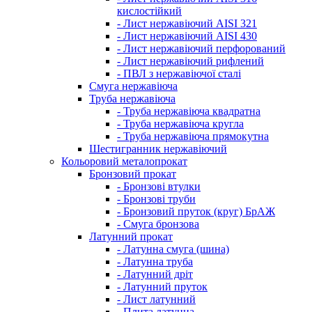
кислостійкий
- Лист нержавіючий AISI 321
- Лист нержавіючий AISI 430
- Лист нержавіючий перфорований
- Лист нержавіючий рифлений
- ПВЛ з нержавіючої сталі
Смуга нержавіюча
Труба нержавіюча
- Труба нержавіюча квадратна
- Труба нержавіюча кругла
- Труба нержавіюча прямокутна
Шестигранник нержавіючий
Кольоровий металопрокат
Бронзовий прокат
- Бронзові втулки
- Бронзові труби
- Бронзовий пруток (круг) БрАЖ
- Смуга бронзова
Латунний прокат
- Латунна смуга (шина)
- Латунна труба
- Латунний дріт
- Латунний пруток
- Лист латунний
- Плита латунна