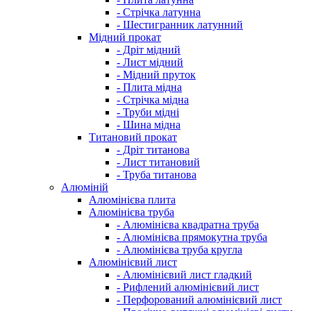
- Стрічка латунна
- Шестигранник латунний
Мідний прокат
- Дріт мідний
- Лист мідний
- Мідний пруток
- Плита мідна
- Стрічка мідна
- Труби мідні
- Шина мідна
Титановий прокат
- Дріт титанова
- Лист титановий
- Труба титанова
Алюміній
Алюмінієва плита
Алюмінієва труба
- Алюмінієва квадратна труба
- Алюмінієва прямокутна труба
- Алюмінієва труба кругла
Алюмінієвий лист
- Алюмінієвий лист гладкий
- Рифлений алюмінієвий лист
- Перфорований алюмінієвий лист