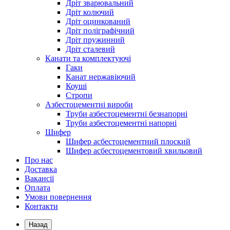
Дріт зварювальний
Дріт колючий
Дріт оцинкований
Дріт поліграфічний
Дріт пружинний
Дріт сталевий
Канати та комплектуючі
Гаки
Канат нержавіючий
Коуші
Стропи
Азбестоцементні вироби
Труби азбестоцементні безнапорні
Труби азбестоцементні напорні
Шифер
Шифер асбестоцементний плоский
Шифер асбестоцементовий хвильовий
Про нас
Доставка
Вакансії
Оплата
Умови повернення
Контакти
Назад