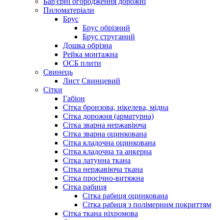
Бар'єрні огородження дорожні
Пиломатеріали
Брус
Брус обрізний
Брус струганий
Дошка обрізна
Рейка монтажна
ОСБ плити
Cвинець
Лист Свинцевий
Сітки
Габіон
Сітка бронзова, нікелева, мідна
Сітка дорожня (арматурна)
Сітка зварна нержавіюча
Сітка зварна оцинкована
Сітка кладочна оцинкована
Сітка кладочна та анкерна
Сітка латунна ткана
Сітка нержавіюча ткана
Сітка просічно-витяжна
Сітка рабиця
Сітка рабиця оцинкована
Сітка рабиця з полімерним покриттям
Сітка ткана ніхромова