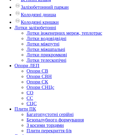
Залізобетонний паркан
Колодязні днища
Колодязні кришки
Лотки залізобетонні
Лотки інженерних мереж, теплотрас
Лотки водовідвідні
Лотки міжпутні
Лотки міжшпальні
Лотки прикромкові
Лотки телескопічні
Опори ЛЕП
Опори СВ
Опори СВН
Опори СК
Опори СНЦс
СО
СС
СЦС
Плити ПК
Багатопустотні серійні
Безопалубного формування
З косими торцями
Плити перекриття б/в