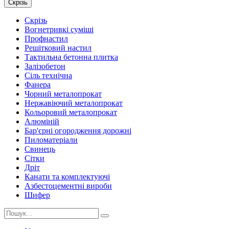
Скрізь
Скрізь
Вогнетривкі суміші
Профнастил
Решітковий настил
Тактильна бетонна плитка
Залізобетон
Сіль технічна
Фанера
Чорний металопрокат
Нержавіючий металопрокат
Кольоровий металопрокат
Алюміній
Бар'єрні огородження дорожні
Пиломатеріали
Cвинець
Сітки
Дріт
Канати та комплектуючі
Азбестоцементні вироби
Шифер