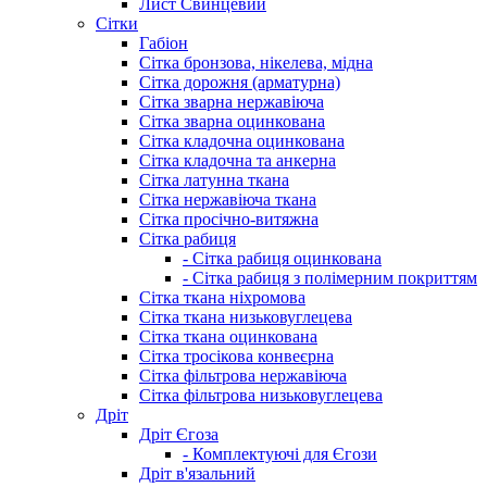
Лист Свинцевий
Сітки
Габіон
Сітка бронзова, нікелева, мідна
Сітка дорожня (арматурна)
Сітка зварна нержавіюча
Сітка зварна оцинкована
Сітка кладочна оцинкована
Сітка кладочна та анкерна
Сітка латунна ткана
Сітка нержавіюча ткана
Сітка просічно-витяжна
Сітка рабиця
- Сітка рабиця оцинкована
- Сітка рабиця з полімерним покриттям
Сітка ткана ніхромова
Сітка ткана низьковуглецева
Сітка ткана оцинкована
Сітка тросікова конвеєрна
Сітка фільтрова нержавіюча
Сітка фільтрова низьковуглецева
Дріт
Дріт Єгоза
- Комплектуючі для Єгози
Дріт в'язальний