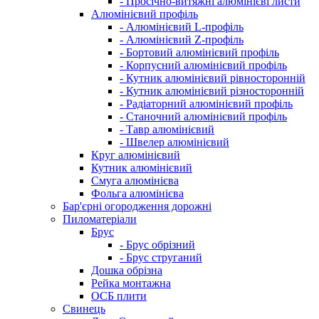
- Просічно-витяжні алюмінієві листи
Алюмінієвий профіль
- Алюмінієвий L-профіль
- Алюмінієвий Z-профіль
- Бортовий алюмінієвий профіль
- Корпусний алюмінієвий профіль
- Кутник алюмінієвий рівносторонній
- Кутник алюмінієвий різносторонній
- Радіаторний алюмінієвий профіль
- Станочний алюмінієвий профіль
- Тавр алюмінієвий
- Швелер алюмінієвий
Круг алюмінієвий
Кутник алюмінієвий
Смуга алюмінієва
Фольга алюмінієва
Бар'єрні огородження дорожні
Пиломатеріали
Брус
- Брус обрізний
- Брус струганий
Дошка обрізна
Рейка монтажна
ОСБ плити
Cвинець