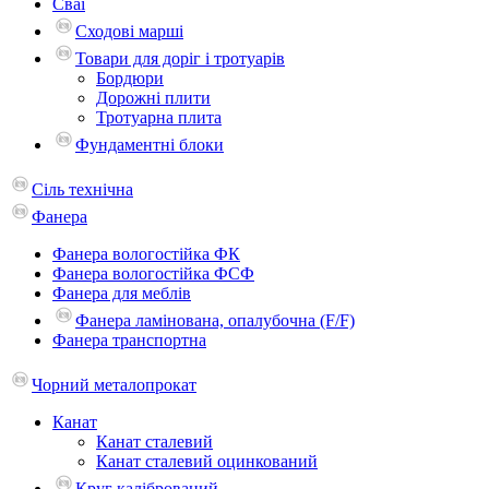
Сваї
Сходові марші
Товари для доріг і тротуарів
Бордюри
Дорожні плити
Тротуарна плита
Фундаментні блоки
Сіль технічна
Фанера
Фанера вологостійка ФК
Фанера вологостійка ФСФ
Фанера для меблів
Фанера ламінована, опалубочна (F/F)
Фанера транспортна
Чорний металопрокат
Канат
Канат сталевий
Канат сталевий оцинкований
Круг калібрований