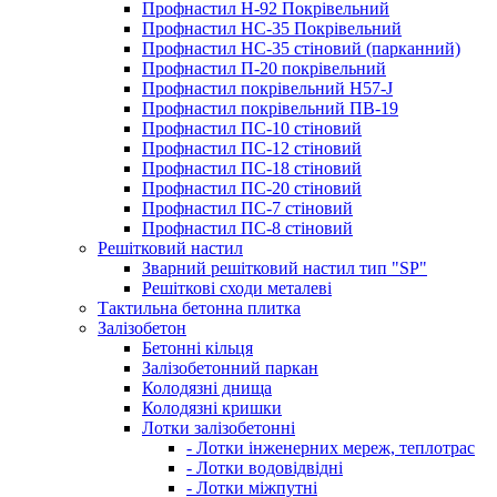
Профнастил Н-92 Покрівельний
Профнастил НС-35 Покрівельний
Профнастил НС-35 стіновий (парканний)
Профнастил П-20 покрівельний
Профнастил покрівельний H57-J
Профнастил покрівельний ПВ-19
Профнастил ПС-10 стіновий
Профнастил ПС-12 стіновий
Профнастил ПС-18 стіновий
Профнастил ПС-20 стіновий
Профнастил ПС-7 стіновий
Профнастил ПС-8 стіновий
Решітковий настил
Зварний решітковий настил тип "SP"
Решіткові сходи металеві
Тактильна бетонна плитка
Залізобетон
Бетонні кільця
Залізобетонний паркан
Колодязні днища
Колодязні кришки
Лотки залізобетонні
- Лотки інженерних мереж, теплотрас
- Лотки водовідвідні
- Лотки міжпутні