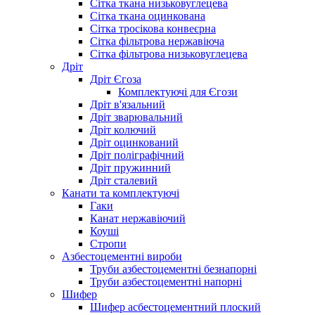
Сітка ткана низьковуглецева
Сітка ткана оцинкована
Сітка тросікова конвеєрна
Сітка фільтрова нержавіюча
Сітка фільтрова низьковуглецева
Дріт
Дріт Єгоза
Комплектуючі для Єгози
Дріт в'язальний
Дріт зварювальний
Дріт колючий
Дріт оцинкований
Дріт поліграфічний
Дріт пружинний
Дріт сталевий
Канати та комплектуючі
Гаки
Канат нержавіючий
Коуші
Стропи
Азбестоцементні вироби
Труби азбестоцементні безнапорні
Труби азбестоцементні напорні
Шифер
Шифер асбестоцементний плоский