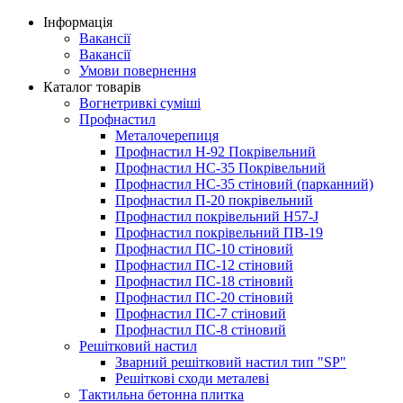
Інформація
Вакансії
Вакансії
Умови повернення
Каталог товарів
Вогнетривкі суміші
Профнастил
Металочерепиця
Профнастил Н-92 Покрівельний
Профнастил НС-35 Покрівельний
Профнастил НС-35 стіновий (парканний)
Профнастил П-20 покрівельний
Профнастил покрівельний H57-J
Профнастил покрівельний ПВ-19
Профнастил ПС-10 стіновий
Профнастил ПС-12 стіновий
Профнастил ПС-18 стіновий
Профнастил ПС-20 стіновий
Профнастил ПС-7 стіновий
Профнастил ПС-8 стіновий
Решітковий настил
Зварний решітковий настил тип "SP"
Решіткові сходи металеві
Тактильна бетонна плитка