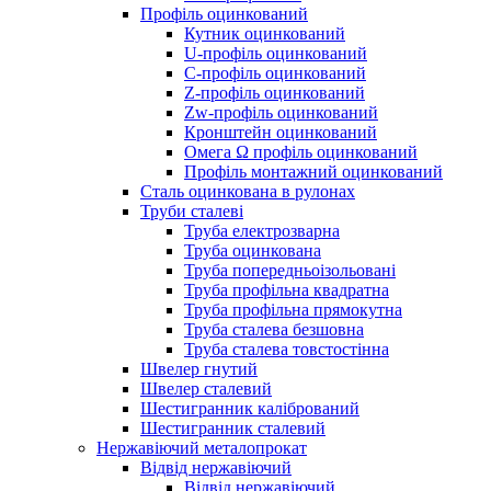
Профіль оцинкований
Кутник оцинкований
U-профіль оцинкований
С-профіль оцинкований
Z-профіль оцинкований
Zw-профіль оцинкований
Кронштейн оцинкований
Омега Ω профіль оцинкований
Профіль монтажний оцинкований
Сталь оцинкована в рулонах
Труби сталеві
Труба електрозварна
Труба оцинкована
Труба попередньоізольовані
Труба профільна квадратна
Труба профільна прямокутна
Труба сталева безшовна
Труба сталева товстостінна
Швелер гнутий
Швелер сталевий
Шестигранник калібрований
Шестигранник сталевий
Нержавіючий металопрокат
Відвід нержавіючий
Відвід нержавіючий