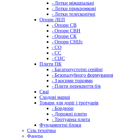
- Лотки міжшпальні
- Лотки прикромкові
- Лотки телескопічні
Опори ЛЕП
- Опори СВ
- Опори СВН
- Опори СК
- Опори СНЦс
- СО
- СС
- СЦС
Плити ПК
- Багатопустотні серійні
- Безопалубного формування
- З косими торцями
- Плити перекриття б/в
Сваї
Сходові марші
Товари для доріг і тротуарів
- Бордюри
- Дорожні плити
- Тротуарна плита
Фундаментні блоки
Сіль технічна
Фанера