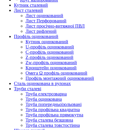
Кутник сталевий
Лист сталевий
Лист оцинкований
Лист Перфорований
Лист просічно-витяжної ПВЛ
Лист рифлений
Профіль оцинкований
Кутник оцинкований
U-профіль оцинкований
С-профіль оцинкований
Z-профіль оцинкований
Zw-профіль оцинкований
Кронштейн оцинкований
Омега Ω профіль оцинкований
Профіль монтажний оцинкований
Сталь оцинкована в рулонах
Труби сталеві
Труба електрозварна
Труба оцинкована
Труба попередньоізольовані
Труба профільна квадратна
Труба профільна прямокутна
Труба сталева безшовна
Труба сталева товстостінна