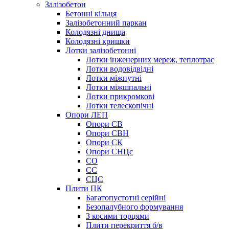
Залізобетон
Бетонні кільця
Залізобетонний паркан
Колодязні днища
Колодязні кришки
Лотки залізобетонні
Лотки інженерних мереж, теплотрас
Лотки водовідвідні
Лотки міжпутні
Лотки міжшпальні
Лотки прикромкові
Лотки телескопічні
Опори ЛЕП
Опори СВ
Опори СВН
Опори СК
Опори СНЦс
СО
СС
СЦС
Плити ПК
Багатопустотні серійні
Безопалубного формування
З косими торцями
Плити перекриття б/в