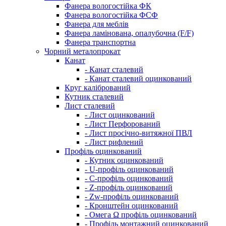
Фанера вологостійка ФК
Фанера вологостійка ФСФ
Фанера для меблів
Фанера ламінована, опалубочна (F/F)
Фанера транспортна
Чорний металопрокат
Канат
- Канат сталевий
- Канат сталевий оцинкований
Круг калібрований
Кутник сталевий
Лист сталевий
- Лист оцинкований
- Лист Перфорований
- Лист просічно-витяжної ПВЛ
- Лист рифлений
Профіль оцинкований
- Кутник оцинкований
- U-профіль оцинкований
- С-профіль оцинкований
- Z-профіль оцинкований
- Zw-профіль оцинкований
- Кронштейн оцинкований
- Омега Ω профіль оцинкований
- Профіль монтажний оцинкований