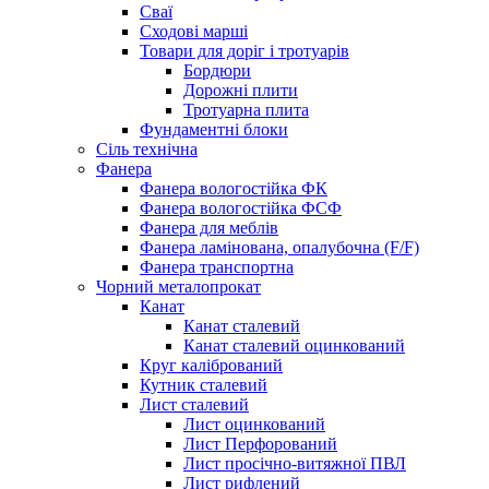
Сваї
Сходові марші
Товари для доріг і тротуарів
Бордюри
Дорожні плити
Тротуарна плита
Фундаментні блоки
Сіль технічна
Фанера
Фанера вологостійка ФК
Фанера вологостійка ФСФ
Фанера для меблів
Фанера ламінована, опалубочна (F/F)
Фанера транспортна
Чорний металопрокат
Канат
Канат сталевий
Канат сталевий оцинкований
Круг калібрований
Кутник сталевий
Лист сталевий
Лист оцинкований
Лист Перфорований
Лист просічно-витяжної ПВЛ
Лист рифлений