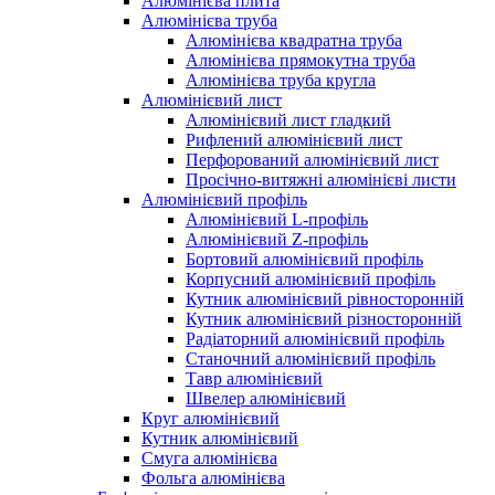
Алюмінієва плита
Алюмінієва труба
Алюмінієва квадратна труба
Алюмінієва прямокутна труба
Алюмінієва труба кругла
Алюмінієвий лист
Алюмінієвий лист гладкий
Рифлений алюмінієвий лист
Перфорований алюмінієвий лист
Просічно-витяжні алюмінієві листи
Алюмінієвий профіль
Алюмінієвий L-профіль
Алюмінієвий Z-профіль
Бортовий алюмінієвий профіль
Корпусний алюмінієвий профіль
Кутник алюмінієвий рівносторонній
Кутник алюмінієвий різносторонній
Радіаторний алюмінієвий профіль
Станочний алюмінієвий профіль
Тавр алюмінієвий
Швелер алюмінієвий
Круг алюмінієвий
Кутник алюмінієвий
Смуга алюмінієва
Фольга алюмінієва