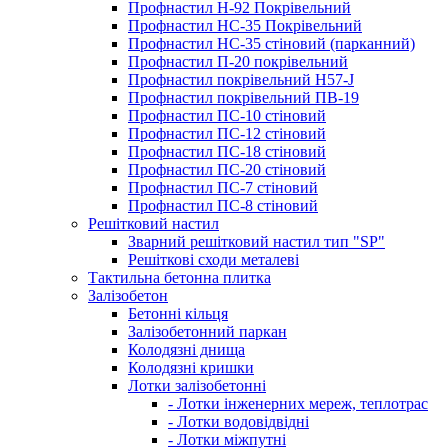
Профнастил Н-92 Покрівельний
Профнастил НС-35 Покрівельний
Профнастил НС-35 стіновий (парканний)
Профнастил П-20 покрівельний
Профнастил покрівельний H57-J
Профнастил покрівельний ПВ-19
Профнастил ПС-10 стіновий
Профнастил ПС-12 стіновий
Профнастил ПС-18 стіновий
Профнастил ПС-20 стіновий
Профнастил ПС-7 стіновий
Профнастил ПС-8 стіновий
Решітковий настил
Зварний решітковий настил тип "SP"
Решіткові сходи металеві
Тактильна бетонна плитка
Залізобетон
Бетонні кільця
Залізобетонний паркан
Колодязні днища
Колодязні кришки
Лотки залізобетонні
- Лотки інженерних мереж, теплотрас
- Лотки водовідвідні
- Лотки міжпутні