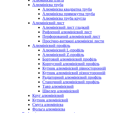
Алюмінієва плита
Алюмінієва труба
Алюмінієва квадратна труба
Алюмінієва прямокутна труба
Алюмінієва труба кругла
Алюмінієвий лист
Алюмінієвий лист гладкий
Рифлений алюмінієвий лист
Перфорований алюмінієвий лист
Просічно-витяжні алюмінієві листи
Алюмінієвий профіль
Алюмінієвий L-профіль
Алюмінієвий Z-профіль
Бортовий алюмінієвий профіль
Корпусний алюмінієвий профіль
Кутник алюмінієвий рівносторонній
Кутник алюмінієвий різносторонній
Радіаторний алюмінієвий профіль
Станочний алюмінієвий профіль
Тавр алюмінієвий
Швелер алюмінієвий
Круг алюмінієвий
Кутник алюмінієвий
Смуга алюмінієва
Фольга алюмінієва