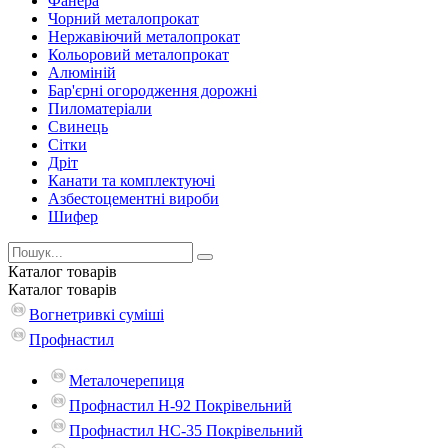
Фанера
Чорний металопрокат
Нержавіючий металопрокат
Кольоровий металопрокат
Алюміній
Бар'єрні огородження дорожні
Пиломатеріали
Cвинець
Сітки
Дріт
Канати та комплектуючі
Азбестоцементні вироби
Шифер
Каталог
товарів
Каталог
товарів
Вогнетривкі суміші
Профнастил
Металочерепиця
Профнастил Н-92 Покрівельний
Профнастил НС-35 Покрівельний