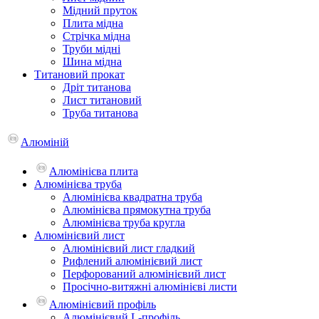
Мідний пруток
Плита мідна
Стрічка мідна
Труби мідні
Шина мідна
Титановий прокат
Дріт титанова
Лист титановий
Труба титанова
Алюміній
Алюмінієва плита
Алюмінієва труба
Алюмінієва квадратна труба
Алюмінієва прямокутна труба
Алюмінієва труба кругла
Алюмінієвий лист
Алюмінієвий лист гладкий
Рифлений алюмінієвий лист
Перфорований алюмінієвий лист
Просічно-витяжні алюмінієві листи
Алюмінієвий профіль
Алюмінієвий L-профіль