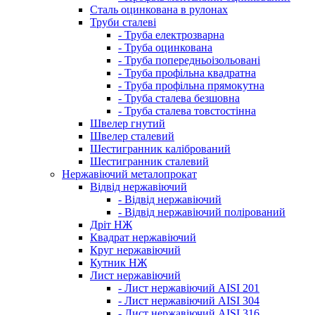
Сталь оцинкована в рулонах
Труби сталеві
- Труба електрозварна
- Труба оцинкована
- Труба попередньоізольовані
- Труба профільна квадратна
- Труба профільна прямокутна
- Труба сталева безшовна
- Труба сталева товстостінна
Швелер гнутий
Швелер сталевий
Шестигранник калібрований
Шестигранник сталевий
Нержавіючий металопрокат
Відвід нержавіючий
- Відвід нержавіючий
- Відвід нержавіючий полірований
Дріт НЖ
Квадрат нержавіючий
Круг нержавіючий
Кутник НЖ
Лист нержавіючий
- Лист нержавіючий AISI 201
- Лист нержавіючий AISI 304
- Лист нержавіючий AISI 316