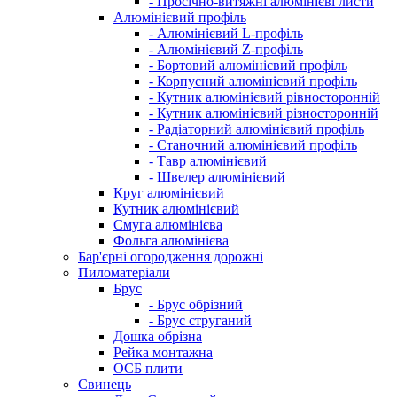
- Просічно-витяжні алюмінієві листи
Алюмінієвий профіль
- Алюмінієвий L-профіль
- Алюмінієвий Z-профіль
- Бортовий алюмінієвий профіль
- Корпусний алюмінієвий профіль
- Кутник алюмінієвий рівносторонній
- Кутник алюмінієвий різносторонній
- Радіаторний алюмінієвий профіль
- Станочний алюмінієвий профіль
- Тавр алюмінієвий
- Швелер алюмінієвий
Круг алюмінієвий
Кутник алюмінієвий
Смуга алюмінієва
Фольга алюмінієва
Бар'єрні огородження дорожні
Пиломатеріали
Брус
- Брус обрізний
- Брус струганий
Дошка обрізна
Рейка монтажна
ОСБ плити
Cвинець