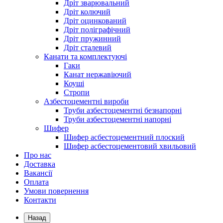
Дріт зварювальний
Дріт колючий
Дріт оцинкований
Дріт поліграфічний
Дріт пружинний
Дріт сталевий
Канати та комплектуючі
Гаки
Канат нержавіючий
Коуші
Стропи
Азбестоцементні вироби
Труби азбестоцементні безнапорні
Труби азбестоцементні напорні
Шифер
Шифер асбестоцементний плоский
Шифер асбестоцементовий хвильовий
Про нас
Доставка
Вакансії
Оплата
Умови повернення
Контакти
Назад