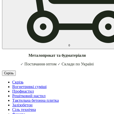
0
Металопрокат та будматеріали
Постачання оптом
Склади по Україні
✓
✓
Скрізь
Скрізь
Вогнетривкі суміші
Профнастил
Решітковий настил
Тактильна бетонна плитка
Залізобетон
Сіль технічна