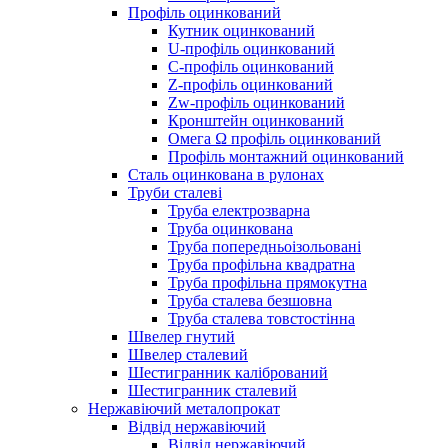
Профіль оцинкований
Кутник оцинкований
U-профіль оцинкований
С-профіль оцинкований
Z-профіль оцинкований
Zw-профіль оцинкований
Кронштейн оцинкований
Омега Ω профіль оцинкований
Профіль монтажний оцинкований
Сталь оцинкована в рулонах
Труби сталеві
Труба електрозварна
Труба оцинкована
Труба попередньоізольовані
Труба профільна квадратна
Труба профільна прямокутна
Труба сталева безшовна
Труба сталева товстостінна
Швелер гнутий
Швелер сталевий
Шестигранник калібрований
Шестигранник сталевий
Нержавіючий металопрокат
Відвід нержавіючий
Відвід нержавіючий