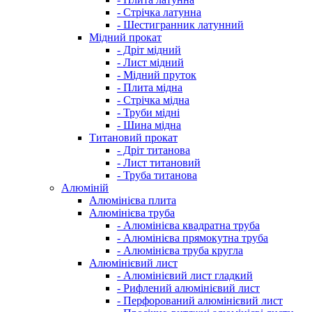
- Стрічка латунна
- Шестигранник латунний
Мідний прокат
- Дріт мідний
- Лист мідний
- Мідний пруток
- Плита мідна
- Стрічка мідна
- Труби мідні
- Шина мідна
Титановий прокат
- Дріт титанова
- Лист титановий
- Труба титанова
Алюміній
Алюмінієва плита
Алюмінієва труба
- Алюмінієва квадратна труба
- Алюмінієва прямокутна труба
- Алюмінієва труба кругла
Алюмінієвий лист
- Алюмінієвий лист гладкий
- Рифлений алюмінієвий лист
- Перфорований алюмінієвий лист