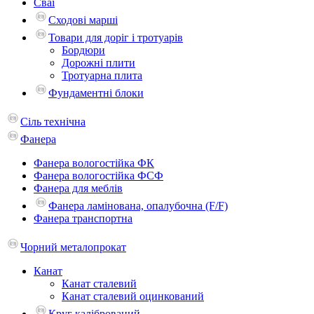
Сваї
Сходові марші
Товари для доріг і тротуарів
Бордюри
Дорожні плити
Тротуарна плита
Фундаментні блоки
Сіль технічна
Фанера
Фанера вологостійка ФК
Фанера вологостійка ФСФ
Фанера для меблів
Фанера ламінована, опалубочна (F/F)
Фанера транспортна
Чорний металопрокат
Канат
Канат сталевий
Канат сталевий оцинкований
Круг калібрований