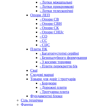
- Лотки міжшпальні
- Лотки прикромкові
- Лотки телескопічні
Опори ЛЕП
- Опори СВ
- Опори СВН
- Опори СК
- Опори СНЦс
- СО
- СС
- СЦС
Плити ПК
- Багатопустотні серійні
- Безопалубного формування
- З косими торцями
- Плити перекриття б/в
Сваї
Сходові марші
Товари для доріг і тротуарів
- Бордюри
- Дорожні плити
- Тротуарна плита
Фундаментні блоки
Сіль технічна
Фанера