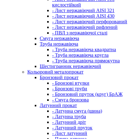
кислостійкий
- Лист нержавіючий AISI 321
- Лист нержавіючий AISI 430
- Лист нержавіючий перфорований
- Лист нержавіючий рифлений
- ПВЛ з нержавіючої сталі
Смуга нержавіюча
Труба нержавіюча
- Труба нержавіюча квадратна
- Труба нержавіюча кругла
- Труба нержавіюча прямокутна
Шестигранник нержавіючий
Кольоровий металопрокат
Бронзовий прокат
- Бронзові втулки
- Бронзові труби
- Бронзовий пруток (круг) БрАЖ
- Смуга бронзова
Латунний прокат
- Латунна смуга (шина)
- Латунна труба
- Латунний дріт
- Латунний пруток
- Лист латунний
- Плита латунна