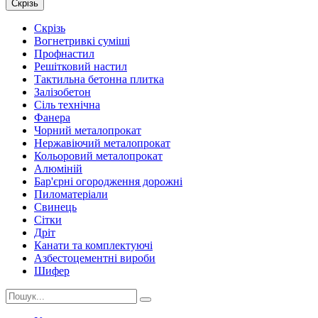
Скрізь
Скрізь
Вогнетривкі суміші
Профнастил
Решітковий настил
Тактильна бетонна плитка
Залізобетон
Сіль технічна
Фанера
Чорний металопрокат
Нержавіючий металопрокат
Кольоровий металопрокат
Алюміній
Бар'єрні огородження дорожні
Пиломатеріали
Cвинець
Сітки
Дріт
Канати та комплектуючі
Азбестоцементні вироби
Шифер