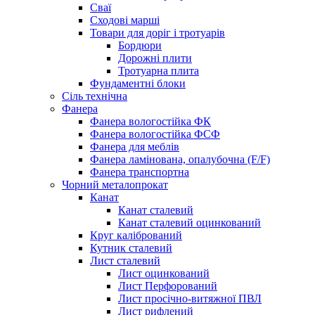
Сваї
Сходові марші
Товари для доріг і тротуарів
Бордюри
Дорожні плити
Тротуарна плита
Фундаментні блоки
Сіль технічна
Фанера
Фанера вологостійка ФК
Фанера вологостійка ФСФ
Фанера для меблів
Фанера ламінована, опалубочна (F/F)
Фанера транспортна
Чорний металопрокат
Канат
Канат сталевий
Канат сталевий оцинкований
Круг калібрований
Кутник сталевий
Лист сталевий
Лист оцинкований
Лист Перфорований
Лист просічно-витяжної ПВЛ
Лист рифлений