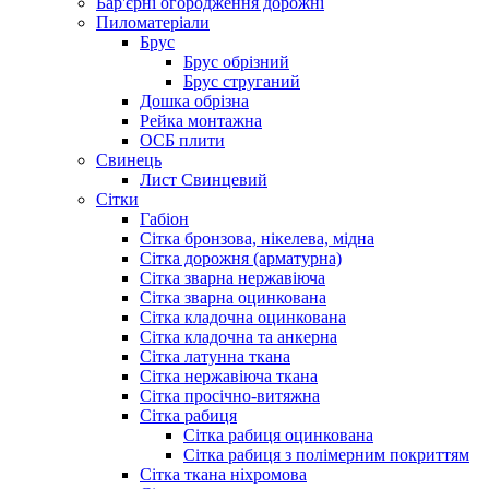
Бар'єрні огородження дорожні
Пиломатеріали
Брус
Брус обрізний
Брус струганий
Дошка обрізна
Рейка монтажна
ОСБ плити
Cвинець
Лист Свинцевий
Сітки
Габіон
Сітка бронзова, нікелева, мідна
Сітка дорожня (арматурна)
Сітка зварна нержавіюча
Сітка зварна оцинкована
Сітка кладочна оцинкована
Сітка кладочна та анкерна
Сітка латунна ткана
Сітка нержавіюча ткана
Сітка просічно-витяжна
Сітка рабиця
Сітка рабиця оцинкована
Сітка рабиця з полімерним покриттям
Сітка ткана ніхромова