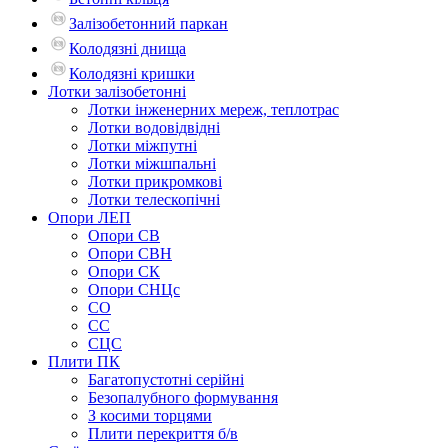
Залізобетонний паркан
Колодязні днища
Колодязні кришки
Лотки залізобетонні
Лотки інженерних мереж, теплотрас
Лотки водовідвідні
Лотки міжпутні
Лотки міжшпальні
Лотки прикромкові
Лотки телескопічні
Опори ЛЕП
Опори СВ
Опори СВН
Опори СК
Опори СНЦс
СО
СС
СЦС
Плити ПК
Багатопустотні серійні
Безопалубного формування
З косими торцями
Плити перекриття б/в