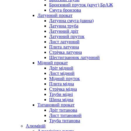
Бронзовий пруток (круг) БрАЖ
Смуга бронзова
Латунний прокат
Латунна смуга (шина)
Латунна труба
Латунний дріт
Латунний пруток
Лист латунний
Плита латунна
Стрічка латунна
Шестигранник латунний
Мідний прокат
Дріт мідний
Лист мідний
Мідний пруток
Плита мідна
Стрічка мідна
Труби мідні
Шина мідна
Титановий прокат
Дріт титанова
Лист титановий
Труба титанова
Алюміній