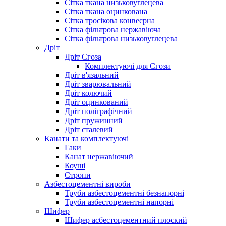
Сітка ткана низьковуглецева
Сітка ткана оцинкована
Сітка тросікова конвеєрна
Сітка фільтрова нержавіюча
Сітка фільтрова низьковуглецева
Дріт
Дріт Єгоза
Комплектуючі для Єгози
Дріт в'язальний
Дріт зварювальний
Дріт колючий
Дріт оцинкований
Дріт поліграфічний
Дріт пружинний
Дріт сталевий
Канати та комплектуючі
Гаки
Канат нержавіючий
Коуші
Стропи
Азбестоцементні вироби
Труби азбестоцементні безнапорні
Труби азбестоцементні напорні
Шифер
Шифер асбестоцементний плоский