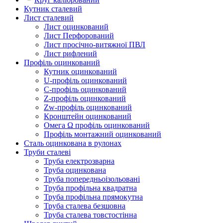
Кутник сталевий
Лист сталевий
Лист оцинкований
Лист Перфорований
Лист просічно-витяжної ПВЛ
Лист рифлений
Профіль оцинкований
Кутник оцинкований
U-профіль оцинкований
С-профіль оцинкований
Z-профіль оцинкований
Zw-профіль оцинкований
Кронштейн оцинкований
Омега Ω профіль оцинкований
Профіль монтажний оцинкований
Сталь оцинкована в рулонах
Труби сталеві
Труба електрозварна
Труба оцинкована
Труба попередньоізольовані
Труба профільна квадратна
Труба профільна прямокутна
Труба сталева безшовна
Труба сталева товстостінна