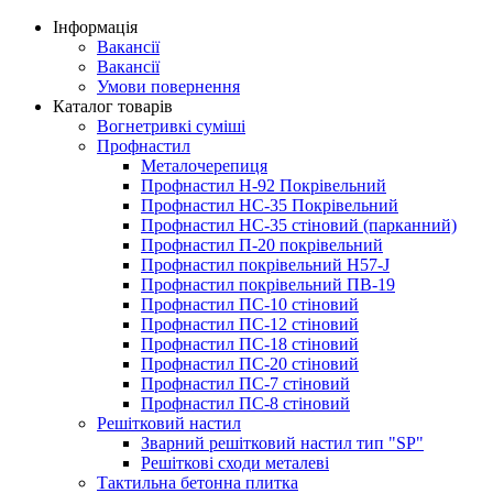
Інформація
Вакансії
Вакансії
Умови повернення
Каталог товарів
Вогнетривкі суміші
Профнастил
Металочерепиця
Профнастил Н-92 Покрівельний
Профнастил НС-35 Покрівельний
Профнастил НС-35 стіновий (парканний)
Профнастил П-20 покрівельний
Профнастил покрівельний H57-J
Профнастил покрівельний ПВ-19
Профнастил ПС-10 стіновий
Профнастил ПС-12 стіновий
Профнастил ПС-18 стіновий
Профнастил ПС-20 стіновий
Профнастил ПС-7 стіновий
Профнастил ПС-8 стіновий
Решітковий настил
Зварний решітковий настил тип "SP"
Решіткові сходи металеві
Тактильна бетонна плитка