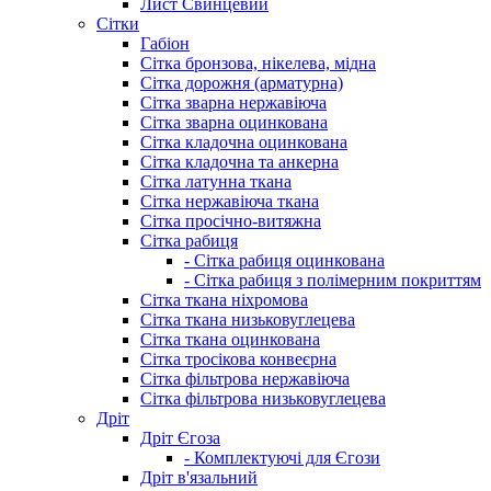
Лист Свинцевий
Сітки
Габіон
Сітка бронзова, нікелева, мідна
Сітка дорожня (арматурна)
Сітка зварна нержавіюча
Сітка зварна оцинкована
Сітка кладочна оцинкована
Сітка кладочна та анкерна
Сітка латунна ткана
Сітка нержавіюча ткана
Сітка просічно-витяжна
Сітка рабиця
- Сітка рабиця оцинкована
- Сітка рабиця з полімерним покриттям
Сітка ткана ніхромова
Сітка ткана низьковуглецева
Сітка ткана оцинкована
Сітка тросікова конвеєрна
Сітка фільтрова нержавіюча
Сітка фільтрова низьковуглецева
Дріт
Дріт Єгоза
- Комплектуючі для Єгози
Дріт в'язальний