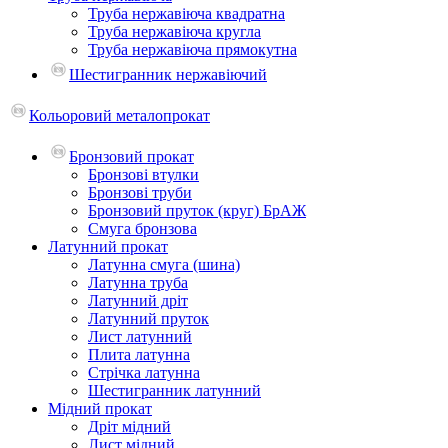
Труба нержавіюча квадратна
Труба нержавіюча кругла
Труба нержавіюча прямокутна
Шестигранник нержавіючий
Кольоровий металопрокат
Бронзовий прокат
Бронзові втулки
Бронзові труби
Бронзовий пруток (круг) БрАЖ
Смуга бронзова
Латунний прокат
Латунна смуга (шина)
Латунна труба
Латунний дріт
Латунний пруток
Лист латунний
Плита латунна
Стрічка латунна
Шестигранник латунний
Мідний прокат
Дріт мідний
Лист мідний