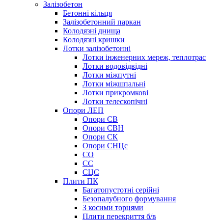
Залізобетон
Бетонні кільця
Залізобетонний паркан
Колодязні днища
Колодязні кришки
Лотки залізобетонні
Лотки інженерних мереж, теплотрас
Лотки водовідвідні
Лотки міжпутні
Лотки міжшпальні
Лотки прикромкові
Лотки телескопічні
Опори ЛЕП
Опори СВ
Опори СВН
Опори СК
Опори СНЦс
СО
СС
СЦС
Плити ПК
Багатопустотні серійні
Безопалубного формування
З косими торцями
Плити перекриття б/в