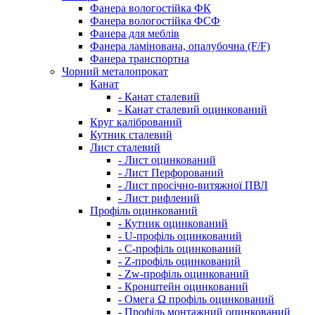
Фанера вологостійка ФК
Фанера вологостійка ФСФ
Фанера для меблів
Фанера ламінована, опалубочна (F/F)
Фанера транспортна
Чорний металопрокат
Канат
- Канат сталевий
- Канат сталевий оцинкований
Круг калібрований
Кутник сталевий
Лист сталевий
- Лист оцинкований
- Лист Перфорований
- Лист просічно-витяжної ПВЛ
- Лист рифлений
Профіль оцинкований
- Кутник оцинкований
- U-профіль оцинкований
- С-профіль оцинкований
- Z-профіль оцинкований
- Zw-профіль оцинкований
- Кронштейн оцинкований
- Омега Ω профіль оцинкований
- Профіль монтажний оцинкований